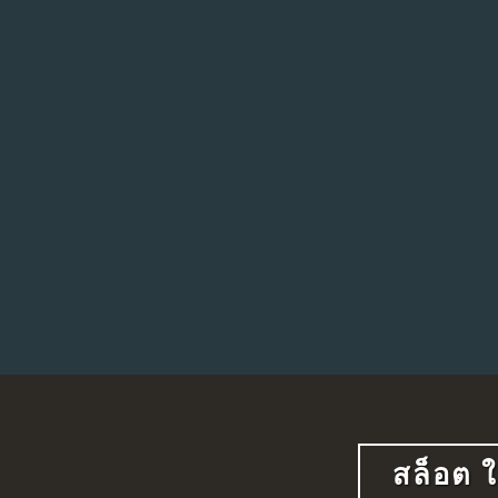
สล็อต 