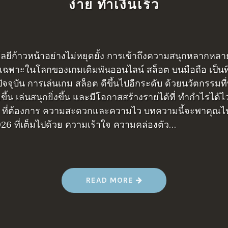
ง่าย ทำเงินเร็ว
ลยีก้าวหน้าอย่างไม่หยุดยั้ง การเข้าถึงความสนุกหลากหลา
ยเฉพาะในโลกของเกมเดิมพันออนไลน์ สล็อต บนมือถือ เป็นที
จจุบัน การเล่นเกม สล็อต ดีขึ้นไปอีกระดับ ด้วยนวัตกรรมที
ยขึ้น เล่นสนุกยิ่งขึ้น และมีโอกาสสร้างรายได้ที่ ทำกำไรได้ไ
ัล ที่ต้องการ ความสะดวกและความไว บทความนี้จะพาคุณไ
026 ที่เต็มไปด้วย ความเร้าใจ ความคล่องตัว…
“
READ MORE
ส
ล็
อ
ต
ใ
น