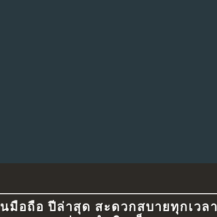
ในมือถือ ปีล่าสุด สะดวกสบายทุกเวลา