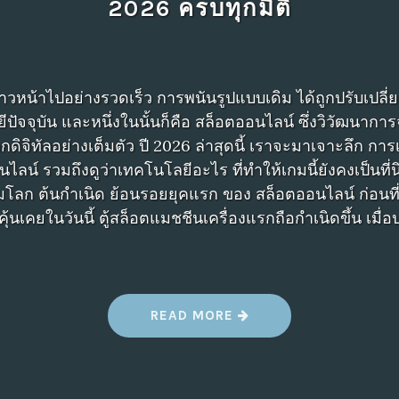
2026 ครบทุกมิติ
้าวหน้าไปอย่างรวดเร็ว การพนันรูปแบบเดิม ได้ถูกปรับเปลี
ีปัจจุบัน และหนึ่งในนั้นก็คือ สล็อตออนไลน์ ซึ่งวิวัฒนากา
ดิจิทัลอย่างเต็มตัว ปี 2026 ล่าสุดนี้ เราจะมาเจาะลึก การเ
นไลน์ รวมถึงดูว่าเทคโนโลยีอะไร ที่ทำให้เกมนี้ยังคงเป็นท
ุกมุมโลก ต้นกำเนิด ย้อนรอยยุคแรก ของ สล็อตออนไลน์ ก่อนที
คุ้นเคยในวันนี้ ตู้สล็อตแมชชีนเครื่องแรกถือกำเนิดขึ้น เมื
“
READ MORE
เ
ส้
น
ท
า
ง