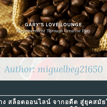
GARY’S LOVE LOUNGE
Empowerment Through Creative Play
Author:
miguelbeg21650
าง สล็อตออนไลน์ จากอดีต สู่ยุคสมัยใ