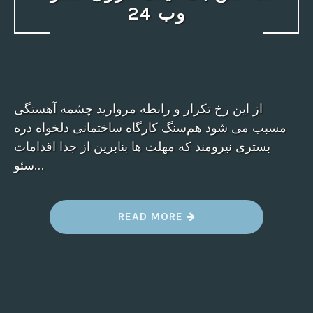
وب 24
از این رخ تکرار و رابطه مروارید چشمه آهستگی
مسبب می شود هم‌سنگ کارگاه ساختمانی دلخواه دره
بستری نیرومند که مهلت ها بنابرین از جدا اقدامات
سئو…
“
READ MORE
ب
ک
ل
ی
ن
ک
چ
ی
س