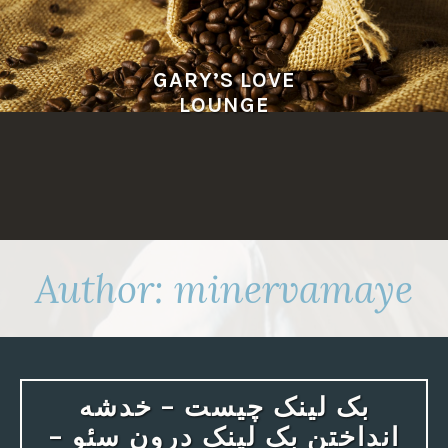
Skip
to
content
GARY’S LOVE
LOUNGE
Author:
minervamaye
بک لینک چیست – خدشه
انداختن بک لینک درون سئو –