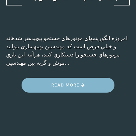
امروزه الگوريتمهاي موتورهاي جستجو پيچيدهتر شدهاند
و خيلي قرص است که مهندسين بهينهسازي بتوانند
موتورهاي جستجو را دستکاري کنند، هرآینه اين بازي
موش و گربه بين مهندسين…
“
READ MORE
ب
ک
ل
ی
ن
ک
چ
ی
س
ت
–