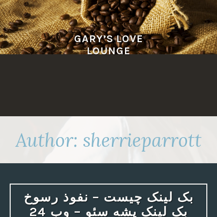
Skip
to
content
GARY’S LOVE
LOUNGE
Author:
sherrieparrott
بک لینک چیست – نفوذ رسوخ
بک لینک پشه سئو – وب 24