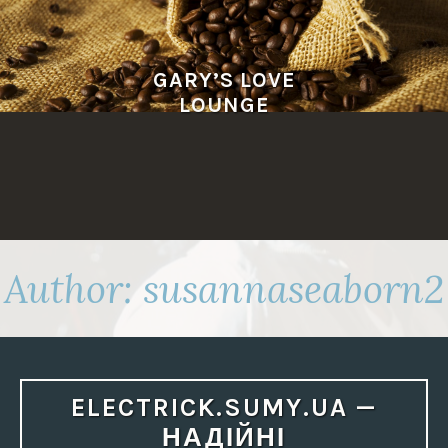
Skip
to
content
GARY’S LOVE
LOUNGE
Author:
susannaseaborn2
ELECTRICK.SUMY.UA —
НАДІЙНІ