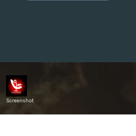
L
E
C
T
R
I
C
K
.
S
U
M
Y
.
U
A
—
Н
А
Д
І
Й
Screenshot
Н
І
Е
Л
info@garyslovelounge.com
Е
К
Т
Р