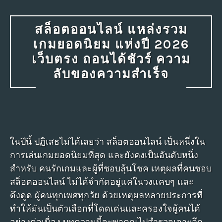
สล็อตออนไลน์ แหล่งรวม
เกมยอดนิยม แห่งปี 2026
เว็บตรง ถอนได้ชัวร์ ความ
ลับของความสำเร็จ
ในปีนี้ ปฏิเสธไม่ได้เลยว่า สล็อตออนไลน์ เป็นหนึ่งใน
การเล่นเกมยอดนิยมที่สุด และยังคงเป็นอันดับหนึ่ง
สำหรับ คนรักเกมและผู้ที่ชอบลุ้นโชค เหตุผลที่คนชอบ
สล็อตออนไลน์ ไม่ได้จำกัดอยู่แค่ในวงแคบๆ และ
ดึงดูด ผู้คนทุกเพศทุกวัย ด้วยเหตุผลหลายประการที่
ทำให้มันเป็นตัวเลือกที่โดดเด่นและครองใจผู้คนได้
อย่างต่อเนื่อง บทความนี้จะพาคุณไปสำรวจเจาะลึก