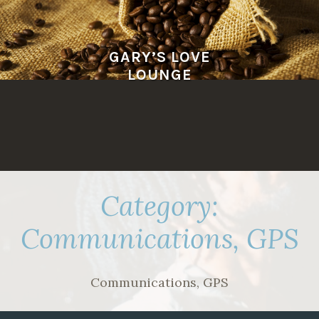
Skip
to
content
GARY’S LOVE
LOUNGE
Category:
Communications, GPS
Communications, GPS