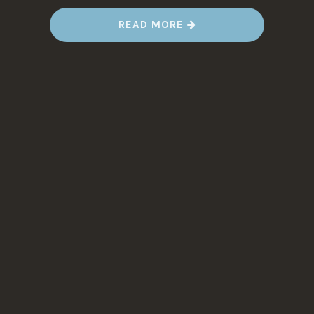
“
READ MORE
H
O
W
T
O
P
A
Y
A
N
O
N
Y
M
O
U
S
L
Y
O
N
L
I
N
E
W
I