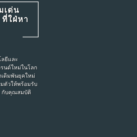
มเด่น
ที่ใฝ่หา
โลยีและ
เทรนด์ใหม่ในโลก
กเดิมพันยุคใหม่
ยมตัวให้พร้อมรับ
า กับคุณสมบัติ