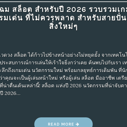
ฉม สล็อต สำหรับปี 2026 รวบรวมเก
มเด่น ที่ไม่ควรพลาด สำหรับสายปั่น 
สิ่งใหม่ๆ
แวดวง สล็อต ได้ก้าวไปข้างหน้าอย่างไม่หยุดยั้ง จากเทคโน
ประสบการณ์การเล่นให้เร้าใจยิ่งกว่าเคย ค้นพบไปกับเรา 
ลึกถึงเกมเด่น นวัตกรรมใหม่ พร้อมกลยุทธ์การเดิมพัน ที่นั
าคุณจะเป็นผู้เล่นหน้าใหม่ หรือผู้เล่น สล็อต มืออาชีพ เตรี
่น่าตื่นเต้นเหล่านี้! สล็อต แห่งปี 2026 นวัตกรรมที่น่าจับต
ง ปี 2026…
“
READ MORE