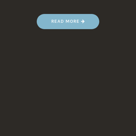
“
READ MORE
ก
ล
ยุ
ท
ธ์
พิ
เ
ศ
ษ
พิ
ชิ
ต
ส
ล็
อ
ต
อ
อ
น
ไ
ล
น์
ปี
2
0