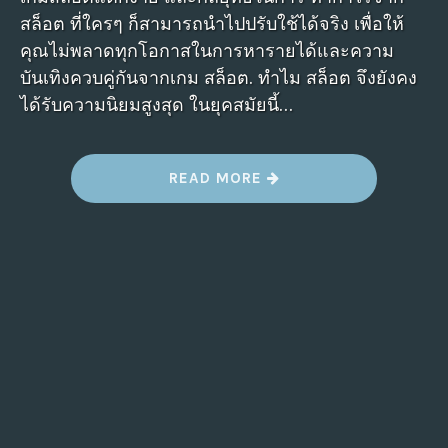
สล็อต ที่ใครๆ ก็สามารถนำไปปรับใช้ได้จริง เพื่อให้
คุณไม่พลาดทุกโอกาสในการหารายได้และความ
บันเทิงควบคู่กันจากเกม สล็อต. ทำไม สล็อต จึงยังคง
ได้รับความนิยมสูงสุด ในยุคสมัยนี้…
“
READ MORE
ส
ล็
อ
ต
ม
า
แ
ร
ง
ปี
ปั
จ
จุ
บั
น
ค่
า
ย