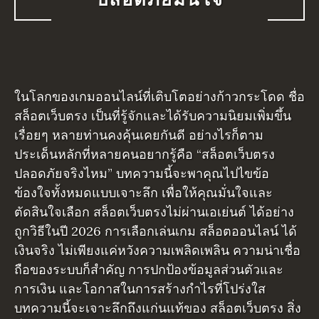
ในโลกของเกมออนไลน์ที่เติบโตอย่างก้าวกระโดด ชื่อ
สล็อตเว็บตรง เป็นที่รู้จักและได้รับความนิยมเพิ่มขึ้น
เรื่อยๆ หลายท่านคงคุ้นเคยกันดี อย่างไรก็ตาม
ประเด็นหลักที่หลายคนอยากรู้คือ “สล็อตเว็บตรง
ปลอดภัยจริงไหม” บทความนี้จะพาคุณไปไขข้อ
ข้องใจทั้งหมดแบบเจาะลึก เพื่อให้คุณมั่นใจและ
ตัดสินใจเลือก สล็อตเว็บตรงไม่ผ่านเอเย่นต์ ได้อย่าง
ถูกวิธีในปี 2026 การเลือกเล่นเกม สล็อตออนไลน์ ได้
เงินจริง ไม่เพียงแค่หวังความเพลิดเพลิน ความน่าเชื่อ
ถือของระบบก็สำคัญ การปกป้องข้อมูลส่วนตัวและ
การเงิน และโอกาสในการสร้างกำไรที่โปร่งใส
บทความนี้จะเจาะลึกถึงแก่นแท้ของ สล็อตเว็บตรง สิ่ง