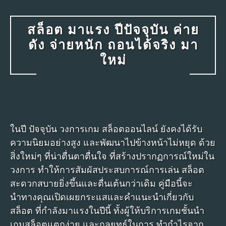
สล็อต มาแรง ปีปัจจุบัน ค่าย
ดัง จ่ายหนัก ถอนได้จริง มา
ใหม่
ในปี ปัจจุบัน วงการเกม สล็อตออนไลน์ ยังคงได้รับ
ความนิยมอย่างสูง และพัฒนาไปข้างหน้าไม่หยุด ด้วย
สิ่งใหม่ๆ ที่น่าตื่นตาตื่นใจ ที่สร้างปรากฏการณ์ใหม่ใน
วงการ ทำให้การสัมผัสประสบการณ์การเล่น สล็อต
สะดวกสบายยิ่งขึ้นและตื่นเต้นกว่าเดิม คู่มือนี้จะ
นำทางคุณเปิดเผยกระแสและคำแนะนำเกี่ยวกับ
สล็อต ที่กำลังมาแรงในปีนี้ ทั้งผู้ให้บริการเกมชั้นนำ
เกมสล็อตแตกง่าย และกลยุทธ์ในการ ทำกำไรจาก