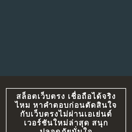
สล็อตเว็บตรง เชื่อถือได้จริง
ไหม หาคำตอบก่อนตัดสินใจ
กับเว็บตรงไม่ผ่านเอเย่นต์
เวอร์ชันใหม่ล่าสุด สนุก
ปลอดภัยมั่นใจ