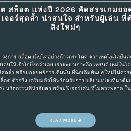
ดต สล็อต แห่งปี 2026 คัดสรรเกมยอ
เจอร์สุดล้ำ น่าสนใจ สำหรับผู้เล่น ที
สิ่งใหม่ๆ
2026 วงการ สล็อต เติบโตอย่างก้าวกระโดด จากเทคโนโลยีแ
ล่นให้เร้าใจยิ่งกว่าเคย เราจะมาเจาะลึก เทรนด์ใหม่ในโ
ร์สุดล้ำ พร้อมกลยุทธ์การเดิมพัน ที่นักเดิมพันยุคใหม่ไม่ค
ล็อต ตัวจริง เตรียมตัวให้พร้อมรับการเปลี่ยนแปลงที่น่าตื่นเต
26 นวัตกรรมที่น่าจับตา พร้อมฟีเจอร์เด่น ที่ไม่ควรพลาด 
“
READ MORE
อั
ป