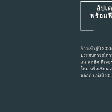
อัปเ
พร้อมฟี
ก้าวเข้าสู่ปี 
ประสบการณ์การเ
เกมสุดฮิต ฟีเจอ
ใหม่ หรือเซียน ส
สล็อต แห่งปี 20