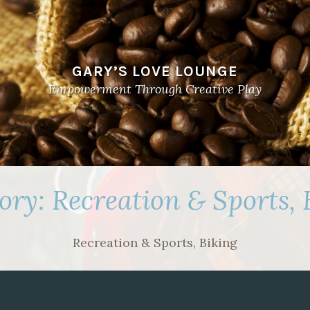
GARY’S LOVE LOUNGE
Empowerment Through Creative Play
ory:
Recreation & Sports, 
Recreation & Sports, Biking