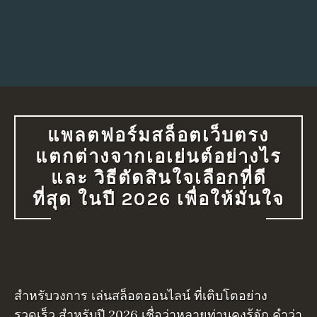
แพลตฟอร์มสล็อตเว็บตรง
แตกต่างจากเอเย่นต์อย่างไร
และ วิธีตัดสินใจเลือกที่ดี
ที่สุด ในปี 2026 เพื่อให้มั่นใจ
สำหรับวงการ เล่นสล็อตออนไลน์ ที่เติบโตอย่าง
รวดเร็ว สำหรับปี 2026 เชื่อว่าหลายท่านคงรู้จัก คำว่า