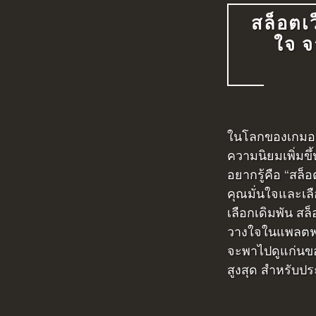
สล็อตเ
ใจ จ
ในโลกของเกมออนไ
ความนิยมเพิ่มขึ
อยากรู้คือ “สล็
คุณมั่นใจและเลื
เลือกเดิมพัน สล
วางใจในแพลตฟอร
จะพาไปดูแก่นของ
สูงสุด สำหรับประ