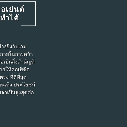
เอเย่นต์
็ทำได้
งยิ่งกับเกม
โอกาสในการคว้า
เป็นสิ่งสำคัญที่
วยให้คุณพิชิต
 ที่ดีที่สุด
บันเทิง ประโยชน์
จำเป็นสูงสุดต่อ