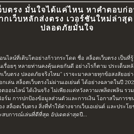
ว็บตรง มั่นใจได้แค่ไหน หาคำตอบก่อ
ากเว็บหลักส่งตรง เวอร์ชันใหม่ล่าสุด
ปลอดภัยมั่นใจ
ลน์ที่เติบโตอย่างก้าวกระโดด ชื่อ สล็อตเว็บตรง เป็นที่รู้
้นเรื่อยๆ หลายท่านคงคุ้นเคยกันดี อย่างไรก็ตาม ประเด็นหล
อตเว็บตรง ปลอดภัยจริงไหม” เราจะมาคลายทุกข้อสงสัยอย่างล
อกเล่น สล็อตเว็บตรงไม่ผ่านเอเย่นต์ ได้อย่างฉลาดในปี 2
็อตออนไลน์ ได้เงินจริง ไม่เพียงแค่หวังความเพลิดเพลิน รว
์ม การปกป้องข้อมูลส่วนตัวและการเงิน โอกาสในการชนะท
 สล็อตเว็บตรง สิ่งที่ทำให้ต่างจากเว็บเอเย่นต์ และประโยช
สบการณ์เล่นที่ดีที่สุด อัปเดตล่าสุดปี…