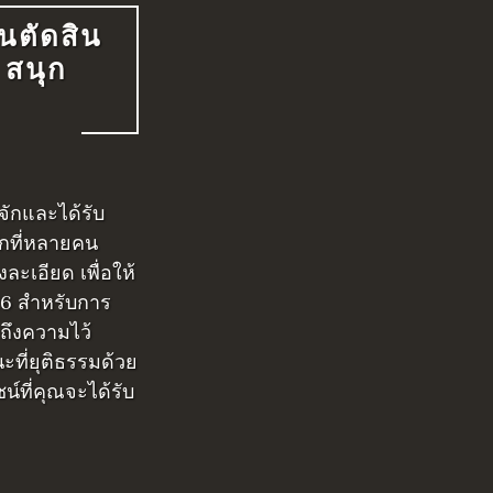
นตัดสิน
 สนุก
จักและได้รับ
ักที่หลายคน
ะเอียด เพื่อให้
026 สำหรับการ
มถึงความไว้
ี่ยุติธรรมด้วย
น์ที่คุณจะได้รับ