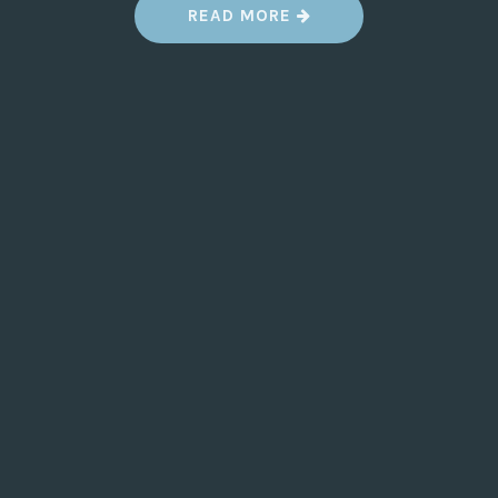
“
READ MORE
ทำ
เ
งิ
น
จ
ริ
ง
จั
ง
เ
พื่
อ
ส
ล็
อ
ต
เ
ว็
บ
ต
ร
ง
ใ
ห้
ไ
ม่
ผ่
า
น