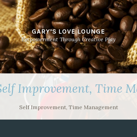
GARY’S LOVE LOUNGE
Empowerment Through Creative Play
Self Improvement, Time 
Self Improvement, Time Management