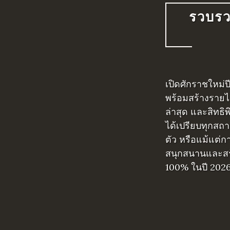
รวบรวม
เปิดศักราชใหม่ป
พร้อมสร้างรายไ
ล่าสุด และสิทธิ
ได้เปรียบทุกสถา
ตัว หรือแม้แต่ก
สนุกสนานและสร้
100% ในปี 202