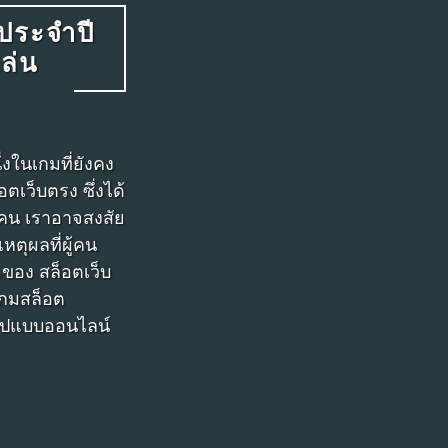
ประจำปี
ล่น
่งในเกมที่ยังคง
ตเว็บตรง ซึ่งได้
ยคน เราอาจสงสัย
หตุผลที่ผู้คน
ุมของ สล็อตเว็บ
 เกมสล็อต
รูปแบบออนไลน์