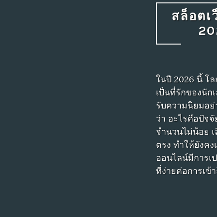
สล็อตเ
20
ในปี 2026 นี้ โ
เป็นที่รักของนั
รับความนิยมอย่
ว่า อะไรคือปัจจั
จำนวนไม่น้อย เลื
ตรง ทำให้ยังคงเ
ออนไลน์มีการเป
ที่ง่ายต่อการเข้