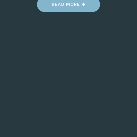
“
READ MORE
ส
ล็
อ
ต
เ
ว็
บ
ต
ร
ง
อ
า
ณ
า
จั
ก
ร
เ
ก
ม
ส
ล็
อ
ต
อั
น
ดั
บ
1