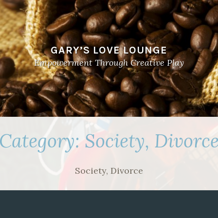
GARY’S LOVE LOUNGE
Empowerment Through Creative Play
Category:
Society, Divorc
Society, Divorce