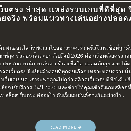
็บตรง ล่าสุด แหล่งรวมเกมที่ดีที่สุด
ายจริง พร้อมแนวทางเล่นอย่างปลอดภ
มพันออนไลน์ที่พัฒนาไปอย่างรวดเร็ว หนึ่งในหัวข้อที่ถูก
ี่สุด ทั้งตอนนี้และยาวไปถึงปี 2026 คือ สล็อตเว็บตรง นั
 ประสบการณ์การเล่นเกมที่น่าเชื่อถือ ปลอดภัยสูง และได้ผ
 สล็อตเว็บตรง จึงเป็นคำตอบที่ทุกคนเลือก เพราะมอบความม
่าเว็บเอเย่นต์ เราจะพาคุณไปดูว่า สล็อตเว็บตรง มีข้อได้เ
ือกใช้บริการ ในปี 2026 และช่วยให้คุณเข้าถึงเกมสล็อตที่
 สล็อตเว็บตรง คืออะไร กับเว็บเอเย่นต์ต่างกันอย่างไร…
“
READ MORE