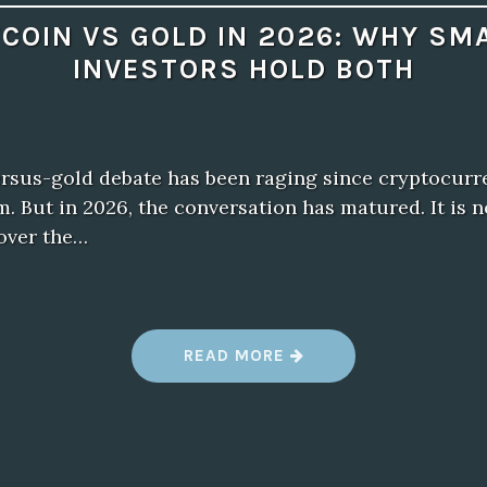
TCOIN VS GOLD IN 2026: WHY SM
INVESTORS HOLD BOTH
ersus-gold debate has been raging since cryptocurr
. But in 2026, the conversation has matured. It is 
over the…
“
READ MORE
B
I
T
C
O
I
N
V