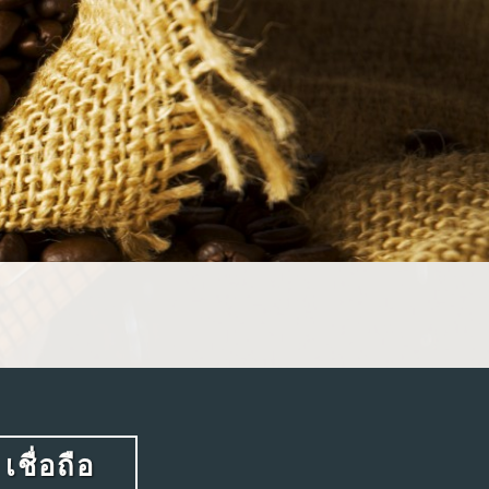
ชื่อถือ