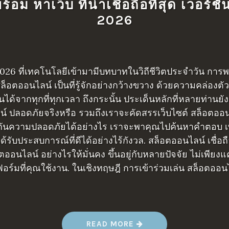
้อม หาเว็บ ที่น่าเชื่อถือที่สุด เวอร์ชั
2026
 2026 ที่เทคโนโลยีเข้ามามีบทบาทในวิถีชีวิตประจำวัน กา
สล็อตออนไลน์ เป็นที่รู้จักอย่างกว้างขวาง ด้วยความคล่องต
่นได้จากทุกที่ทุกเวลา ถึงกระนั้น ประเด็นหลักที่หลายท่าน
์ ปลอดภัยจริงหรือ รวมถึงเราจะคัดสรรเว็บไซต์ สล็อตออนไลน
ะกันความปลอดภัยได้อย่างไร เราจะพาคุณไปค้นหาคำตอบ เ
รับประสบการณ์ที่ดีได้อย่างไร้กังวล. สล็อตออนไลน์ เชื่อถื
ตออนไลน์ อย่างไรให้มั่นคง ขึ้นอยู่กับหลายปัจจัย ไม่เพียง
อร์มที่คุณใช้งาน. ในเชิงทฤษฎี การเข้าร่วมเล่น สล็อตออ
“
READ MORE