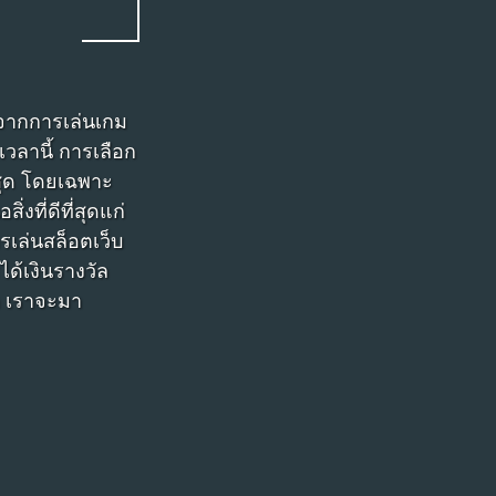
 จากการเล่นเกม
เวลานี้ การเลือก
่สุด โดยเฉพาะ
งที่ดีที่สุดแก่
เล่นสล็อตเว็บ
ด้เงินรางวัล
รก เราจะมา