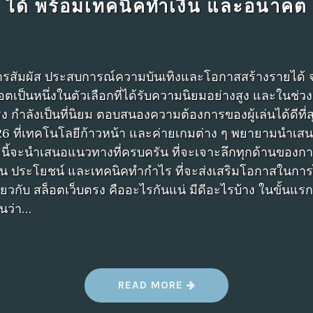
ได้ พร้อมเทคนิคทำเงิน และอนาคต
องการสัมผัส ประสบการณ์ความบันเทิงและโอกาสสร้างรายได้
ตเป็นหนึ่งในตัวเลือกที่ได้รับความนิยมอย่างสูง และในช่วง
รง กำลังเป็นที่นิยม ตอบสนองความต้องการของผู้เล่นได้ดีที
026 ที่เทคโนโลยีก้าวหน้า และค่ายเกมต่าง ๆ พยายามนำเสนอสิ่
ี้จะนำเสนอแนวทางที่ครบครัน ที่จะเจาะลึกทุกด้านของการ
ฐาน ประโยชน์ และเทคนิคทำกำไร ที่จะส่งเสริมโอกาสในการไ
มเกี่ยวกับ สล็อตเว็บตรง คืออะไรกันแน่ มีดีอะไรบ้าง ในขั้นแ
นว่า…
“
READ MORE
มื
อ