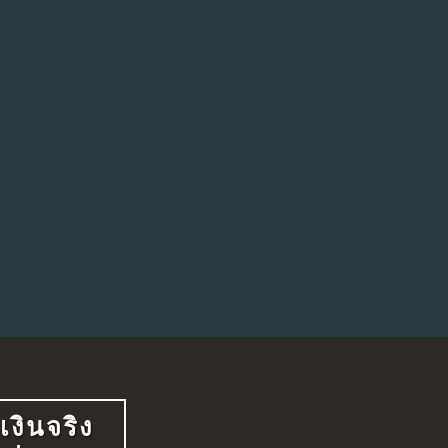
เงินจริง