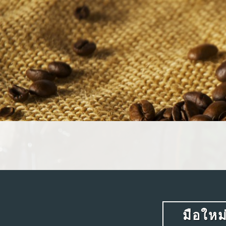
Skip
to
content
มือใหม