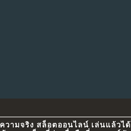
ความจริง สล็อตออนไลน์ เล่นแล้วได้