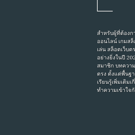
สำหรับผู้ที่ต้
ออนไลน์ เกมสล็อ
เล่น สล็อตเว็บต
อย่างยิ่งในปี 2
สมาชิก บทความน
ตรง ตั้งแต่พื้น
เรียนรู้เพิ่มเติ
ทำความเข้าใจกั