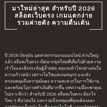
มาใหม่ล่าสุด สำหรับปี 2026
สล็อตเว็บตรง เกมแตกง่าย
รวมค่ายดัง ความตื่นเต้น
ปี 2026 ปัจจุบัน อุตสาหกรรมเกมออนไลน์ ส่วนใหญ่
แล้ว สล็อตเว็บตรง เปิดฉากยุคใหม่ที่เต็มไปด้วยความ
เร้าใจและสิ่งประดิษฐ์ล้ำสมัย คอเกมทั่วโลกต่างสนใจ
ความก้าวหน้า เพราะไม่ใช่แค่เกมสนุกๆ และยัง
ครอบคลุมถึงความมั่นคง ความสะดวกในการใช้งาน
และพร้อมโอกาสทำเงินที่มากขึ้น บทความนี้จะพาคุณ
ไปเจาะลึกว่า สำหรับปี 2026 สล็อตเว็บตรง มีอะไร
ใหม่ ๆ ที่น่าสนใจ และรวมถึงเหตุผลที่คุณต้องลอง
การพัฒนาล้ำหน้า ในเรื่องเทคโนโลยี และนวัตกรรม