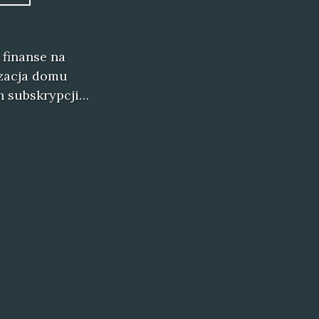
 finanse na
izacja domu
h subskrypcji…