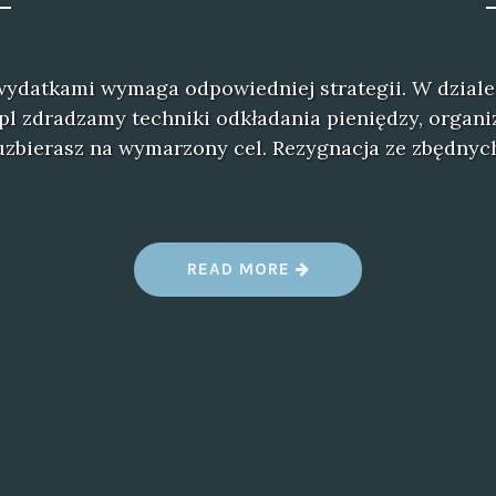
wydatkami wymaga odpowiedniej strategii. W dziale
pl zdradzamy techniki odkładania pieniędzy, organ
uzbierasz na wymarzony cel. Rezygnacja ze zbędnyc
“
READ MORE
S
K
U
T
E
C
Z
N
E
P
L
A
N