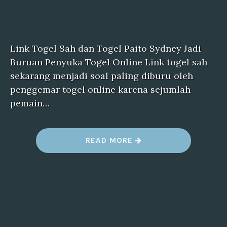
Link Togel Sah dan Togel Paito Sydney Jadi
Buruan Penyuka Togel Online Link togel sah
sekarang menjadi soal paling diburu oleh
penggemar togel online karena sejumlah
pemain…
“
READ MORE
F
I
L
E
3
”