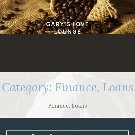
Skip
to
content
GARY’S LOVE
LOUNGE
Category:
Finance, Loans
Finance, Loans