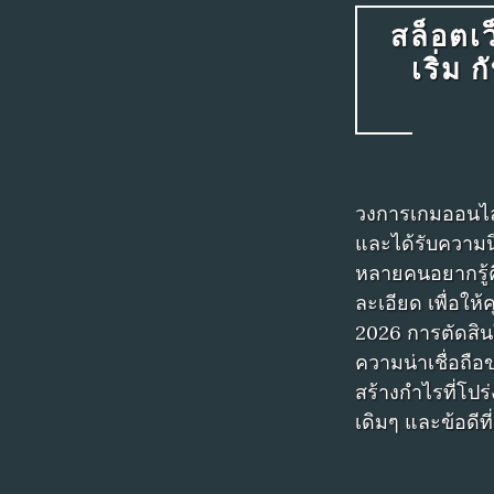
สล็อตเว
เริ่ม 
วงการเกมออนไลน์
และได้รับความนิ
หลายคนอยากรู้ค
ละเอียด เพื่อให้
2026 การตัดสินใ
ความน่าเชื่อถื
สร้างกำไรที่โปร
เดิมๆ และข้อดีที่