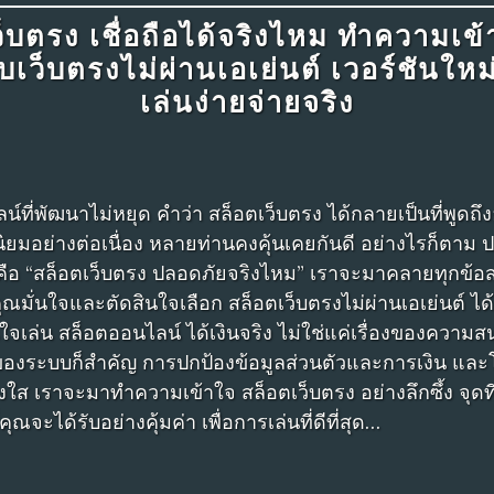
็บตรง เชื่อถือได้จริงไหม ทำความเข
กับเว็บตรงไม่ผ่านเอเย่นต์ เวอร์ชันใหม
เล่นง่ายจ่ายจริง
ที่พัฒนาไม่หยุด คำว่า สล็อตเว็บตรง ได้กลายเป็นที่พูดถึ
ยมอย่างต่อเนื่อง หลายท่านคงคุ้นเคยกันดี อย่างไรก็ตาม ปร
ือ “สล็อตเว็บตรง ปลอดภัยจริงไหม” เราจะมาคลายทุกข้อส
คุณมั่นใจและตัดสินใจเลือก สล็อตเว็บตรงไม่ผ่านเอเย่นต์ ได้อ
จเล่น สล็อตออนไลน์ ได้เงินจริง ไม่ใช่แค่เรื่องของความสน
อของระบบก็สำคัญ การปกป้องข้อมูลส่วนตัวและการเงิน แ
่งใส เราจะมาทำความเข้าใจ สล็อตเว็บตรง อย่างลึกซึ้ง จุดที่
คุณจะได้รับอย่างคุ้มค่า เพื่อการเล่นที่ดีที่สุด…