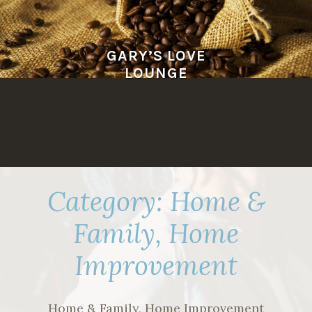
Skip
to
content
GARY’S LOVE
LOUNGE
Category:
Home &
Family, Home
Improvement
Home & Family, Home Improvement