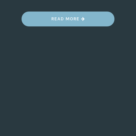
“
READ MORE
ข้
อ
เ
ส
น
อ
ส
ล็
อ
ต
ม
า
ใ
ห
ม่
2
0
2
6
ใ
ห้
เ
ย
อ
ะ