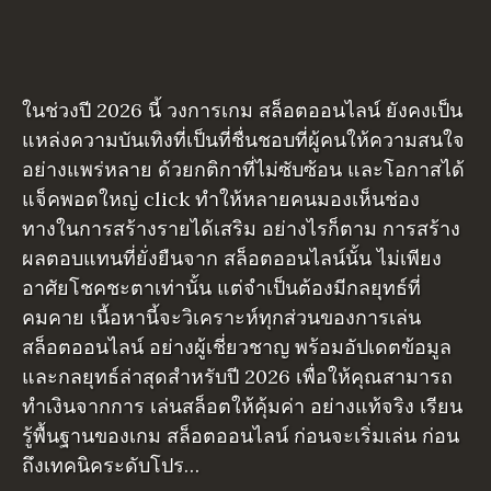
ในช่วงปี 2026 นี้ วงการเกม สล็อตออนไลน์ ยังคงเป็น
แหล่งความบันเทิงที่เป็นที่ชื่นชอบที่ผู้คนให้ความสนใจ
อย่างแพร่หลาย ด้วยกติกาที่ไม่ซับซ้อน และโอกาสได้
แจ็คพอตใหญ่ click ทำให้หลายคนมองเห็นช่อง
ทางในการสร้างรายได้เสริม อย่างไรก็ตาม การสร้าง
ผลตอบแทนที่ยั่งยืนจาก สล็อตออนไลน์นั้น ไม่เพียง
อาศัยโชคชะตาเท่านั้น แต่จำเป็นต้องมีกลยุทธ์ที่
คมคาย เนื้อหานี้จะวิเคราะห์ทุกส่วนของการเล่น
สล็อตออนไลน์ อย่างผู้เชี่ยวชาญ พร้อมอัปเดตข้อมูล
และกลยุทธ์ล่าสุดสำหรับปี 2026 เพื่อให้คุณสามารถ
ทำเงินจากการ เล่นสล็อตให้คุ้มค่า อย่างแท้จริง เรียน
รู้พื้นฐานของเกม สล็อตออนไลน์ ก่อนจะเริ่มเล่น ก่อน
ถึงเทคนิคระดับโปร…