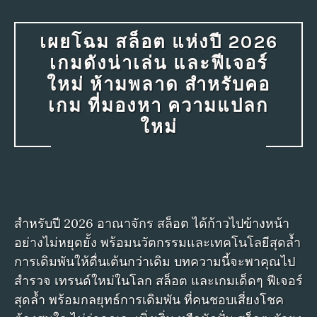
เผยโฉม สล็อต แห่งปี 2026
เกมดังน่าเล่น และฟีเจอร์
ใหม่ ห้ามพลาด สำหรับคอ
เกม ที่มองหา ความแปลก
ใหม่
สำหรับปี 2026 อาณาจักร สล็อต ได้ก้าวไปข้างหน้า
อย่างไม่หยุดยั้ง พร้อมนวัตกรรมและเทคโนโลยีสุดล้ำ
การเดิมพันให้ตื่นเต้นกว่าเดิม บทความนี้จะพาคุณไป
สำรวจ เทรนด์ใหม่ในโลก สล็อต และเกมเด็ดๆ ฟีเจอร์
สุดล้ำ พร้อมกลยุทธ์การเดิมพัน ที่คนชอบเสี่ยงโชค