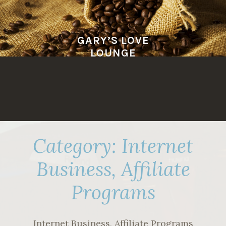
Skip
to
content
GARY’S LOVE
LOUNGE
Category:
Internet
Business, Affiliate
Programs
Internet Business, Affiliate Programs