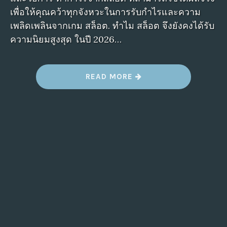
เพื่อให้คุณคว้าทุกจังหวะในการรับกำไรและความ
เพลิดเพลินจากเกม สล็อต. ทำไม สล็อต จึงยังคงได้รับ
ความนิยมสูงสุด ในปี 2026…
“
READ MORE
ส
ล็
อ
ต
ย
อ
ด
นิ
ย
ม
2
0
2
6
เ
ว็
บ
ต
ร