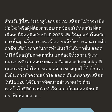
สำหรับผู้ที่สนใจเข้าสู่โลกของเกม สล็อต ไม่ว่าจะเป็น
มือใหม่หรือผู้ที่ต้องการอัปเดตข้อมูลให้ทันสมัยที่สุด
เนื้อหานี้คือคู่มือสำหรับปี 2026 เพื่อให้คุณเข้าใจหลัก
การพื้นฐานในการเล่น สล็อต จนถึงวิธีการเล่นแบบมือ
อาชีพ เพื่อโอกาสในการทำเงินจริงได้มากขึ้น สล็อต
ไม่ได้ขึ้นอยู่กับดวงเท่านั้น แต่ต้องมีทั้งความรู้และ
แผนการที่รอบคอบ บทความนี้จะเจาะลึกทุกแง่มุมที่
คุณควรรู้ เพื่อให้การเล่น สล็อต ของคุณได้กำไรและ
ยั่งยืน การทำความเข้าใจ สล็อต อัปเดตล่าสุด สล็อต
ในปี 2026 ได้รับการพัฒนาอย่างรวดเร็ว ด้วย
เทคโนโลยีที่ก้าวหน้า ทำให้ เกมสล็อตยอดนิยม มี
กราฟิกที่สวยงาม…