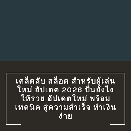
เคล็ดลับ สล็อต สำหรับผู้เล่น
ใหม่ อัปเดต 2026 ปั่นยังไง
ให้รวย อัปเดตใหม่ พร้อม
เทคนิค สู่ความสำเร็จ ทำเงิน
ง่าย