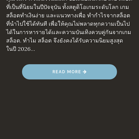
ที่เป็นที่นิยมในปีปัจจุบัน ทั้งสตูดิโอเกมระดับโลก เกม
สล็อตทำเงินง่าย และแนวทางเพื่อ ทำกำไรจากสล็อต
ที่นำไปใช้ได้ทันที เพื่อให้คุณไม่พลาดทุกความเป็นไป
ได้ในการหารายได้และความบันเทิงควบคู่กันจากเกม
สล็อต. ทำไม สล็อต จึงยังคงได้รับความนิยมสูงสุด
ในปี 2026…
“
READ MORE
ส
ล็
อ
ต
น่
า
เ
ล่
น
2
0
2
6
ค่