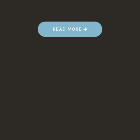
“
READ MORE
แ
พ
ล
ต
ฟ
อ
ร์
ม
ส
ล็
อ
ต
เ
ว็
บ
ต
ร
ง
จุ
ด
เ
ด่
น