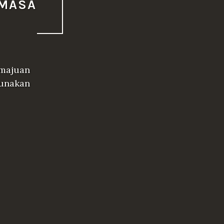
 MASA
emajuan
gunakan