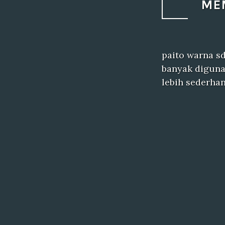
ME
paito warna sd
banyak digun
lebih sederha