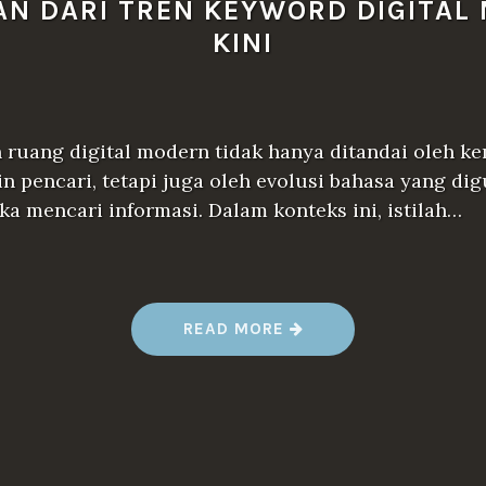
AN DARI TREN KEYWORD DIGITAL
KINI
ruang digital modern tidak hanya ditandai oleh k
n pencari, tetapi juga oleh evolusi bahasa yang di
a mencari informasi. Dalam konteks ini, istilah…
“
READ MORE
A
N
A
L
I
S
I
S
U