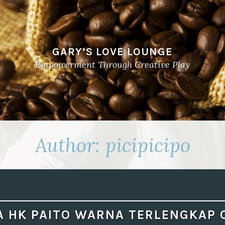
GARY’S LOVE LOUNGE
Empowerment Through Creative Play
Author:
picipicipo
A HK PAITO WARNA TERLENGKAP 