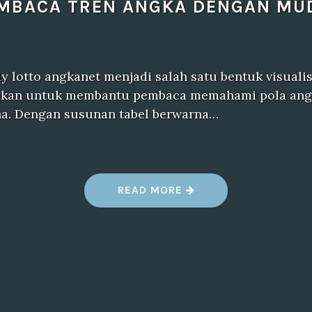
MBACA TREN ANGKA DENGAN MU
y lotto angkanet menjadi salah satu bentuk visuali
akan untuk membantu pembaca memahami pola ang
na. Dengan susunan tabel berwarna…
“
READ MORE
D
A
T
A
H
K
P
A
I
T
O