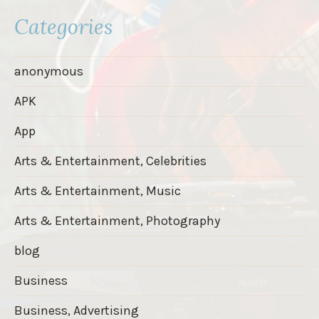
Categories
anonymous
APK
App
Arts & Entertainment, Celebrities
Arts & Entertainment, Music
Arts & Entertainment, Photography
blog
Business
Business, Advertising