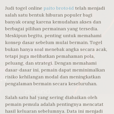
Judi togel online
paito broto4d
telah menjadi
salah satu bentuk hiburan populer bagi
banyak orang karena kemudahan akses dan
berbagai pilihan permainan yang tersedia.
Meskipun begitu, penting untuk memahami
konsep dasar sebelum mulai bermain. Togel
bukan hanya soal menebak angka secara acak,
tetapi juga melibatkan pemahaman pola,
peluang, dan strategi. Dengan memahami
dasar-dasar ini, pemain dapat meminimalkan
risiko kehilangan modal dan meningkatkan
pengalaman bermain secara keseluruhan.
Salah satu hal yang sering diabaikan oleh
pemain pemula adalah pentingnya mencatat
hasil keluaran sebelumnya. Data ini menjadi