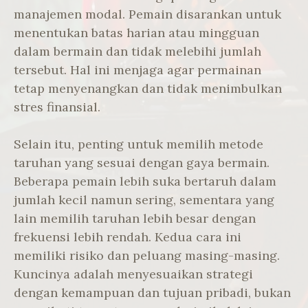
manajemen modal. Pemain disarankan untuk
menentukan batas harian atau mingguan
dalam bermain dan tidak melebihi jumlah
tersebut. Hal ini menjaga agar permainan
tetap menyenangkan dan tidak menimbulkan
stres finansial.
Selain itu, penting untuk memilih metode
taruhan yang sesuai dengan gaya bermain.
Beberapa pemain lebih suka bertaruh dalam
jumlah kecil namun sering, sementara yang
lain memilih taruhan lebih besar dengan
frekuensi lebih rendah. Kedua cara ini
memiliki risiko dan peluang masing-masing.
Kuncinya adalah menyesuaikan strategi
dengan kemampuan dan tujuan pribadi, bukan