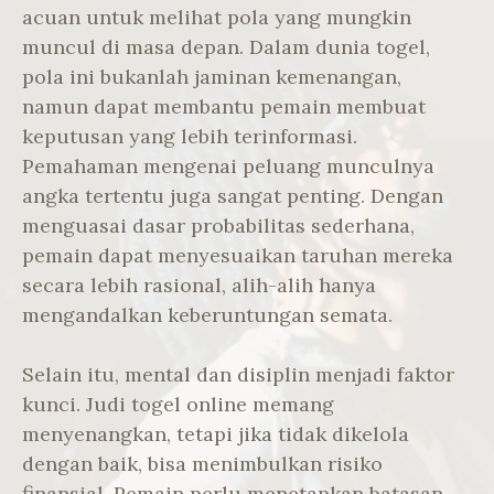
acuan untuk melihat pola yang mungkin
muncul di masa depan. Dalam dunia togel,
pola ini bukanlah jaminan kemenangan,
namun dapat membantu pemain membuat
keputusan yang lebih terinformasi.
Pemahaman mengenai peluang munculnya
angka tertentu juga sangat penting. Dengan
menguasai dasar probabilitas sederhana,
pemain dapat menyesuaikan taruhan mereka
secara lebih rasional, alih-alih hanya
mengandalkan keberuntungan semata.
Selain itu, mental dan disiplin menjadi faktor
kunci. Judi togel online memang
menyenangkan, tetapi jika tidak dikelola
dengan baik, bisa menimbulkan risiko
finansial. Pemain perlu menetapkan batasan