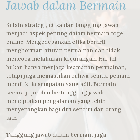
Jawab dalam Bermain
Selain strategi, etika dan tanggung jawab
menjadi aspek penting dalam bermain togel
online. Mengedepankan etika berarti
menghormati aturan permainan dan tidak
mencoba melakukan kecurangan. Hal ini
bukan hanya menjaga keamanan permainan,
tetapi juga memastikan bahwa semua pemain
memiliki kesempatan yang adil. Bermain
secara jujur dan bertanggung jawab
menciptakan pengalaman yang lebih
menyenangkan bagi diri sendiri dan orang
lain.
Tanggung jawab dalam bermain juga