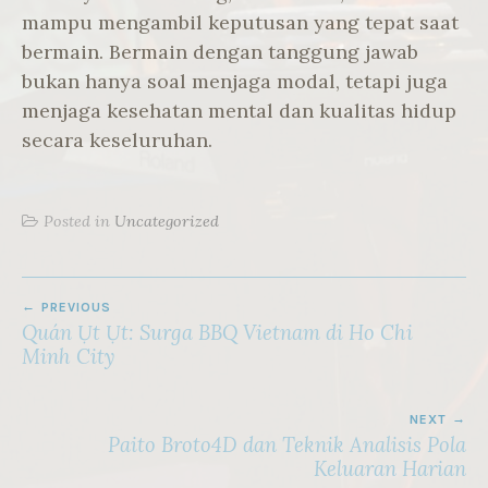
mampu mengambil keputusan yang tepat saat
bermain. Bermain dengan tanggung jawab
bukan hanya soal menjaga modal, tetapi juga
menjaga kesehatan mental dan kualitas hidup
secara keseluruhan.
Posted in
Uncategorized
POST
PREVIOUS
NAVIGATION
Quán Ụt Ụt: Surga BBQ Vietnam di Ho Chi
Minh City
NEXT
Paito Broto4D dan Teknik Analisis Pola
Keluaran Harian