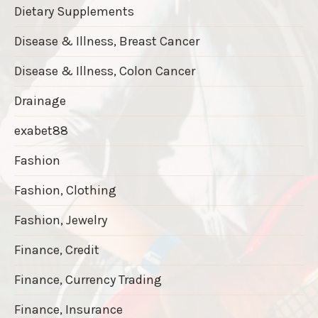
Dietary Supplements
Disease & Illness, Breast Cancer
Disease & Illness, Colon Cancer
Drainage
exabet88
Fashion
Fashion, Clothing
Fashion, Jewelry
Finance, Credit
Finance, Currency Trading
Finance, Insurance