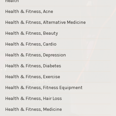
health
Health & Fitness, Acne
Health & Fitness, Alternative Medicine
Health & Fitness, Beauty
Health & Fitness, Cardio
Health & Fitness, Depression
Health & Fitness, Diabetes
Health & Fitness, Exercise
Health & Fitness, Fitness Equipment
Health & Fitness, Hair Loss
Health & Fitness, Medicine