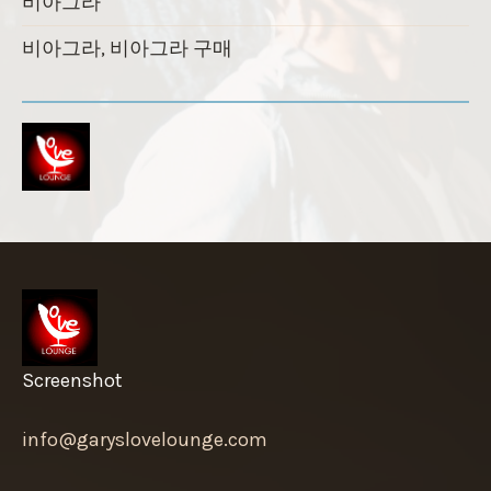
비아그라
비아그라, 비아그라 구매
Screenshot
info@garyslovelounge.com