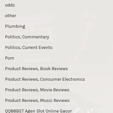
odds
other
Plumbing
Politics, Commentary
Politics, Current Events
Porn
Product Reviews, Book Reviews
Product Reviews, Consumer Electronics
Product Reviews, Movie Reviews
Product Reviews, Music Reviews
QQ88BET Agen Slot Online Gacor