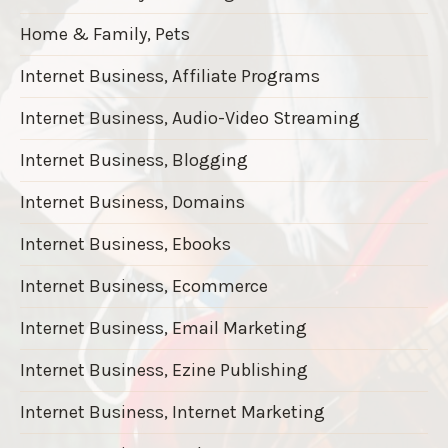
Home & Family, Pets
Internet Business, Affiliate Programs
Internet Business, Audio-Video Streaming
Internet Business, Blogging
Internet Business, Domains
Internet Business, Ebooks
Internet Business, Ecommerce
Internet Business, Email Marketing
Internet Business, Ezine Publishing
Internet Business, Internet Marketing