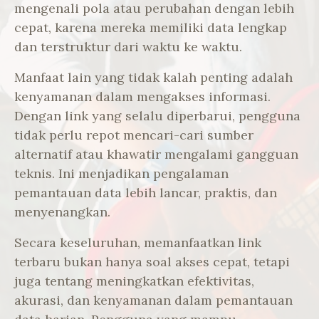
mengenali pola atau perubahan dengan lebih
cepat, karena mereka memiliki data lengkap
dan terstruktur dari waktu ke waktu.
Manfaat lain yang tidak kalah penting adalah
kenyamanan dalam mengakses informasi.
Dengan link yang selalu diperbarui, pengguna
tidak perlu repot mencari-cari sumber
alternatif atau khawatir mengalami gangguan
teknis. Ini menjadikan pengalaman
pemantauan data lebih lancar, praktis, dan
menyenangkan.
Secara keseluruhan, memanfaatkan link
terbaru bukan hanya soal akses cepat, tetapi
juga tentang meningkatkan efektivitas,
akurasi, dan kenyamanan dalam pemantauan