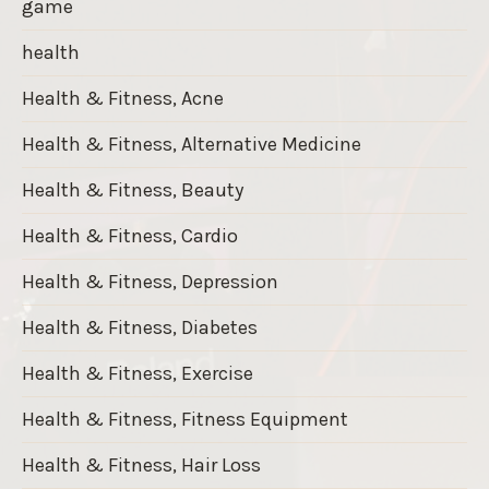
game
health
Health & Fitness, Acne
Health & Fitness, Alternative Medicine
Health & Fitness, Beauty
Health & Fitness, Cardio
Health & Fitness, Depression
Health & Fitness, Diabetes
Health & Fitness, Exercise
Health & Fitness, Fitness Equipment
Health & Fitness, Hair Loss