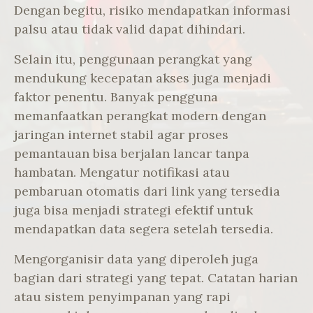
Dengan begitu, risiko mendapatkan informasi
palsu atau tidak valid dapat dihindari.
Selain itu, penggunaan perangkat yang
mendukung kecepatan akses juga menjadi
faktor penentu. Banyak pengguna
memanfaatkan perangkat modern dengan
jaringan internet stabil agar proses
pemantauan bisa berjalan lancar tanpa
hambatan. Mengatur notifikasi atau
pembaruan otomatis dari link yang tersedia
juga bisa menjadi strategi efektif untuk
mendapatkan data segera setelah tersedia.
Mengorganisir data yang diperoleh juga
bagian dari strategi yang tepat. Catatan harian
atau sistem penyimpanan yang rapi