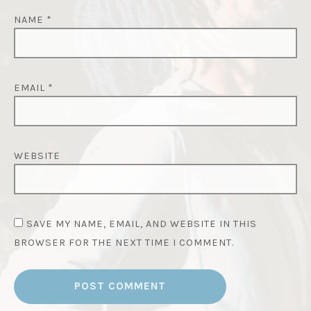
NAME
*
EMAIL
*
WEBSITE
SAVE MY NAME, EMAIL, AND WEBSITE IN THIS
BROWSER FOR THE NEXT TIME I COMMENT.