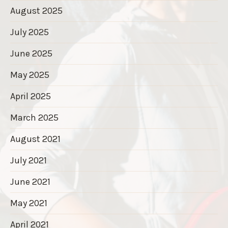
August 2025
July 2025
June 2025
May 2025
April 2025
March 2025
August 2021
July 2021
June 2021
May 2021
April 2021