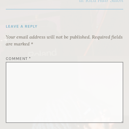
at Rica Hair Salon
LEAVE A REPLY
Your email address will not be published.
Required fields
are marked
*
COMMENT
*