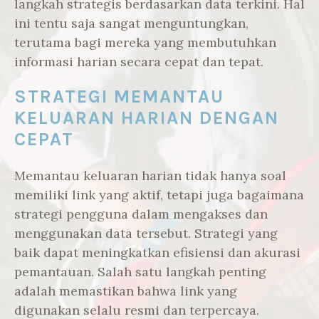
langkah strategis berdasarkan data terkini. Hal
ini tentu saja sangat menguntungkan,
terutama bagi mereka yang membutuhkan
informasi harian secara cepat dan tepat.
STRATEGI MEMANTAU
KELUARAN HARIAN DENGAN
CEPAT
Memantau keluaran harian tidak hanya soal
memiliki link yang aktif, tetapi juga bagaimana
strategi pengguna dalam mengakses dan
menggunakan data tersebut. Strategi yang
baik dapat meningkatkan efisiensi dan akurasi
pemantauan. Salah satu langkah penting
adalah memastikan bahwa link yang
digunakan selalu resmi dan terpercaya.