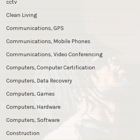
cctv
Clean Living
Communications, GPS
Communications, Mobile Phones
Communications, Video Conferencing
Computers, Computer Certification
Computers, Data Recovery
Computers, Games
Computers, Hardware
Computers, Software
Construction