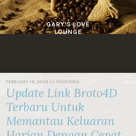
Skip
to
content
GARY’S LOVE
LOUNGE
FEBRUARY 18, 2026
BY
PICIPICIPO
Update Link Broto4D
Terbaru Untuk
Memantau Keluaran
Harian Dengan Cepat