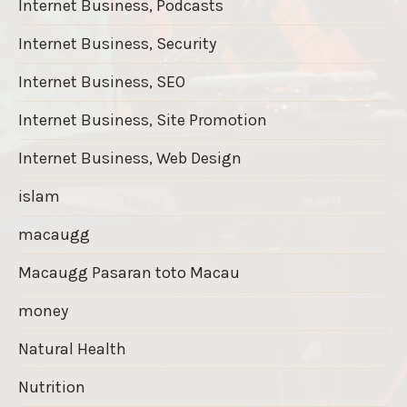
Internet Business, Podcasts
Internet Business, Security
Internet Business, SEO
Internet Business, Site Promotion
Internet Business, Web Design
islam
macaugg
Macaugg Pasaran toto Macau
money
Natural Health
Nutrition