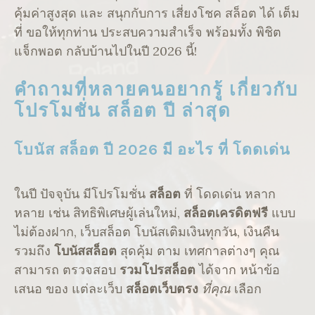
คุ้มค่าสูงสุด และ สนุกกับการ เสี่ยงโชค สล็อต ได้ เต็ม
ที่ ขอให้ทุกท่าน ประสบความสำเร็จ พร้อมทั้ง พิชิต
แจ็กพอต กลับบ้านไปในปี 2026 นี้!
คำถามที่หลายคนอยากรู้ เกี่ยวกับ
โปรโมชั่น สล็อต ปี ล่าสุด
โบนัส สล็อต ปี 2026 มี อะไร ที่ โดดเด่น
ในปี ปัจจุบัน มีโปรโมชั่น
สล็อต
ที่ โดดเด่น หลาก
หลาย เช่น สิทธิพิเศษผู้เล่นใหม่,
สล็อตเครดิตฟรี
แบบ
ไม่ต้องฝาก, เว็บสล็อต โบนัสเติมเงินทุกวัน, เงินคืน
รวมถึง
โบนัสสล็อต
สุดคุ้ม ตาม เทศกาลต่างๆ คุณ
สามารถ ตรวจสอบ
รวมโปรสล็อต
ได้จาก หน้าข้อ
เสนอ ของ แต่ละเว็บ
สล็อตเว็บตรง
ที่คุณ
เลือก