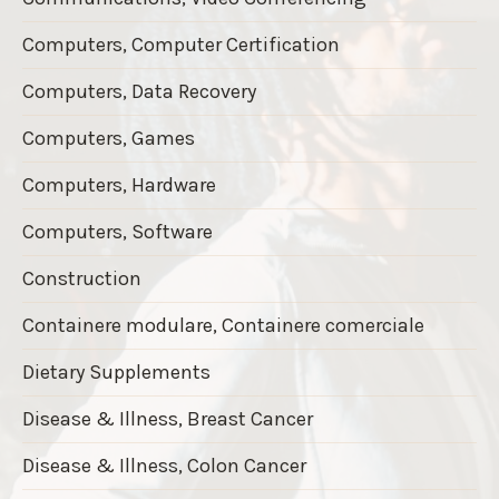
Computers, Computer Certification
Computers, Data Recovery
Computers, Games
Computers, Hardware
Computers, Software
Construction
Containere modulare, Containere comerciale
Dietary Supplements
Disease & Illness, Breast Cancer
Disease & Illness, Colon Cancer