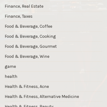
Finance, Real Estate
Finance, Taxes
Food & Beverage, Coffee
Food & Beverage, Cooking
Food & Beverage, Gourmet
Food & Beverage, Wine
game
health
Health & Fitness, Acne
Health & Fitness, Alternative Medicine
Health & Fitness, Beauty