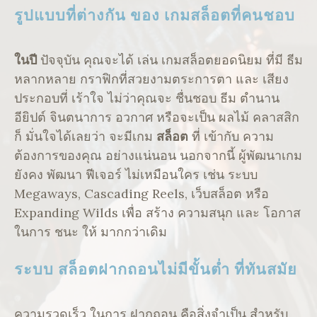
รูปแบบที่ต่างกัน ของ เกมสล็อตที่คนชอบ
ในปี
ปัจจุบัน คุณจะได้ เล่น เกมสล็อตยอดนิยม ที่มี ธีม
หลากหลาย กราฟิกที่สวยงามตระการตา และ เสียง
ประกอบที่ เร้าใจ ไม่ว่าคุณจะ ชื่นชอบ ธีม ตำนาน
อียิปต์ จินตนาการ อวกาศ หรือจะเป็น ผลไม้ คลาสสิก
ก็ มั่นใจได้เลยว่า จะมีเกม
สล็อต
ที่ เข้ากับ ความ
ต้องการของคุณ อย่างแน่นอน นอกจากนี้ ผู้พัฒนาเกม
ยังคง พัฒนา ฟีเจอร์ ไม่เหมือนใคร เช่น ระบบ
Megaways, Cascading Reels, เว็บสล็อต หรือ
Expanding Wilds เพื่อ สร้าง ความสนุก และ โอกาส
ในการ ชนะ ให้ มากกว่าเดิม
ระบบ สล็อตฝากถอนไม่มีขั้นต่ำ ที่ทันสมัย
ความรวดเร็ว ในการ ฝากถอน คือสิ่งจำเป็น สำหรับ