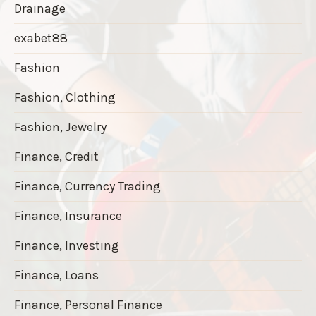
Drainage
exabet88
Fashion
Fashion, Clothing
Fashion, Jewelry
Finance, Credit
Finance, Currency Trading
Finance, Insurance
Finance, Investing
Finance, Loans
Finance, Personal Finance