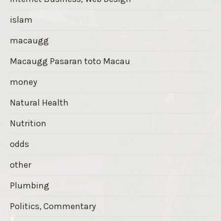
islam
macaugg
Macaugg Pasaran toto Macau
money
Natural Health
Nutrition
odds
other
Plumbing
Politics, Commentary