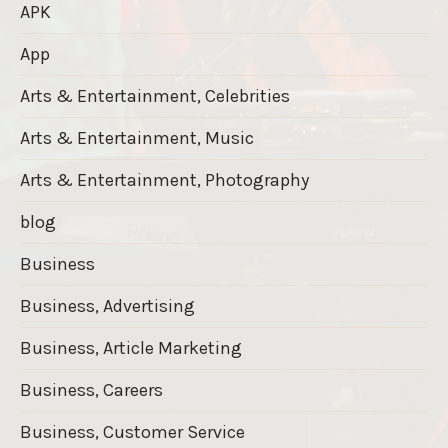
APK
App
Arts & Entertainment, Celebrities
Arts & Entertainment, Music
Arts & Entertainment, Photography
blog
Business
Business, Advertising
Business, Article Marketing
Business, Careers
Business, Customer Service