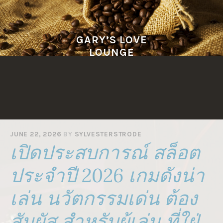
Skip
to
content
GARY’S LOVE
LOUNGE
JUNE 22, 2026
BY
SYLVESTERSTRODE
เปิดประสบการณ์ สล็อต
ประจำปี 2026 เกมดังน่า
เล่น นวัตกรรมเด่น ต้อง
สัมผัส สำหรับผู้เล่น ที่ใฝ่