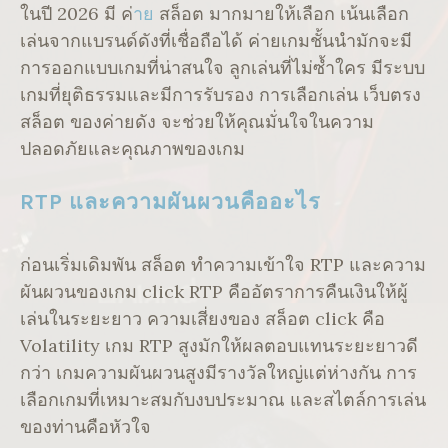
ในปี 2026 มี ค
่าย
สล็อต มากมายให้เลือก เน้นเลือก
เล่นจากแบรนด์ดังที่เชื่อถือได้ ค่ายเกมชั้นนำมักจะมี
การออกแบบเกมที่น่าสนใจ ลูกเล่นที่ไม่ซ้ำใคร มีระบบ
เกมที่ยุติธรรมและมีการรับรอง การเลือกเล่น เว็บตรง
สล็อต ของค่ายดัง จะช่วยให้คุณมั่นใจในความ
ปลอดภัยและคุณภาพของเกม
RTP และความผันผวนคืออะไร
ก่อนเริ่มเดิมพัน สล็อต ทำความเข้าใจ RTP และความ
ผันผวนของเกม click RTP คืออัตราการคืนเงินให้ผู้
เล่นในระยะยาว ความเสี่ยงของ สล็อต click คือ
Volatility เกม RTP สูงมักให้ผลตอบแทนระยะยาวดี
กว่า เกมความผันผวนสูงมีรางวัลใหญ่แต่ห่างกัน การ
เลือกเกมที่เหมาะสมกับงบประมาณ และสไตล์การเล่น
ของท่านคือหัวใจ