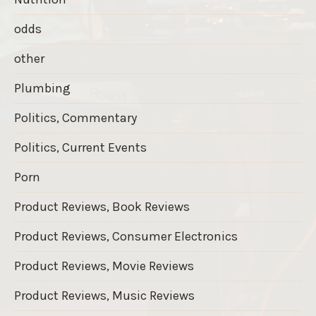
odds
other
Plumbing
Politics, Commentary
Politics, Current Events
Porn
Product Reviews, Book Reviews
Product Reviews, Consumer Electronics
Product Reviews, Movie Reviews
Product Reviews, Music Reviews