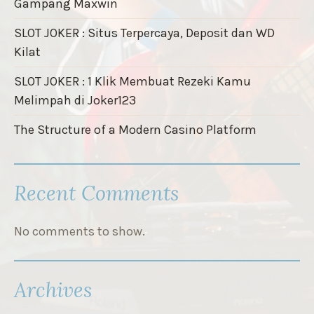
Gampang Maxwin
SLOT JOKER : Situs Terpercaya, Deposit dan WD
Kilat
SLOT JOKER : 1 Klik Membuat Rezeki Kamu
Melimpah di Joker123
The Structure of a Modern Casino Platform
Recent Comments
No comments to show.
Archives