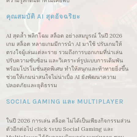
ความรู้สึกดื่มด่ำที่ไม่เคยพบ
คุณสมบัติ AI สุดอัจฉริยะ
AI สุดล้ำ พลิกโฉม สล็อต อย่างสมบูรณ์ ในปี 2026
เกม สล็อต หลายเกมมีการนำ AI มาใช้ ปรับเกมให้
ตรงใจผู้เล่นแต่ละราย รวมถึงการบอกเกมที่น่าเล่น
ปรับความซับซ้อน และวิเคราะห์รูปแบบการเดิมพัน
พร้อมโปรโมชั่นสุดพิเศษ ทำให้สนุกและท้าทายยิ่งขึ้น
ช่วยให้เกมน่าสนใจไม่น่าเบื่อ AI ยังพัฒนาความ
ปลอดภัยและยุติธรรม
SOCIAL GAMING และ MULTIPLAYER
ในปี 2026 การเล่น สล็อต ไม่ได้เป็นเพียงกิจกรรมส่วน
ตัวอีกต่อไป click ระบบ Social Gaming และ