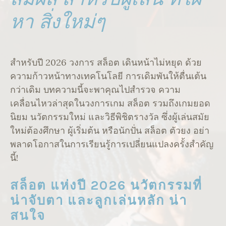
หา สิ่งใหม่ๆ
สำหรับปี 2026 วงการ สล็อต เดินหน้าไม่หยุด ด้วย
ความก้าวหน้าทางเทคโนโลยี การเดิมพันให้ตื่นเต้น
กว่าเดิม บทความนี้จะพาคุณไปสำรวจ ความ
เคลื่อนไหวล่าสุดในวงการเกม สล็อต รวมถึงเกมยอด
นิยม นวัตกรรมใหม่ และวิธีพิชิตรางวัล ซึ่งผู้เล่นสมัย
ใหม่ต้องศึกษา ผู้เริ่มต้น หรือนักปั่น สล็อต ตัวยง อย่า
พลาดโอกาสในการเรียนรู้การเปลี่ยนแปลงครั้งสำคัญ
นี้!
สล็อต
แห่งปี 2026 นวัตกรรมที่
น่าจับตา และลูกเล่นหลัก น่า
สนใจ