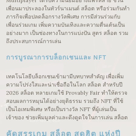
Multiplayer ได้รับความนิยมอย่างแพร่หลาย ชวน
เพื่อนมาประลองในทัวร์นาเมนต์ สล็อต หรือร่วมกันทำ
ภารกิจเพื่อปลดล็อกรางวัลพิเศษ การมีส่วนร่วมกับ
เพื่อนร่วมเกม เพิ่มความบันเทิงและความตื่นเต้นเป็น
อย่างมาก เป็นช่องทางในการแบ่งปัน สูตร สล็อต รวม
ถึงประสบการณ์การเล่น
การบูรณาการบล็อกเชนและ NFT
เทคโนโลยีบล็อกเชนเข้ามามีบทบาทสำคัญ เพื่อเพิ่ม
ความโปร่งใสและน่าเชื่อถือในโลก สล็อต สำหรับปี
2026 สล็อต หลายเกมใช้ Provably Fair ทำให้ตรวจ
สอบผลการหมุนได้อย่างยุติธรรม รวมถึง NFT ที่ใช้
เป็นไอเทมพิเศษ หรือเป็นรางวัล NFT ที่ผู้เล่นเป็น
เจ้าของ ช่วยเพิ่มมูลค่าและดึงดูดใจในการเล่น สล็อต
คัดสรรเกม สล็อต สุดฮิต แห่งปี