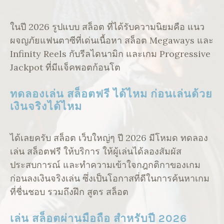
ในปี 2026 รูปแบบ สล็อต ที่ได้รับความนิยมคือ แนว
ผจญภัยแฟนตาซีที่เด่นเนื้อหา สล็อต Megaways และ
Infinity Reels กับรีลไดนามิก และเกม Progressive
Jackpot ที่มีแจ็คพอตก้อนโต
ทดลองเล่น สล็อตฟรี ได้ไหม ก่อนเล่นด้วย
เงินจริงได้ไหม
ได้เลยครับ สล็อต เว็บใหญ่ๆ ปี 2026 มีโหมด ทดลอง
เล่น สล็อตฟรี ให้บริการ ให้ผู้เล่นได้ลองสัมผัส
ประสบการณ์ และทำความเข้าใจกฎกติกาของเกม
ก่อนลงเงินจริงเล่น ซึ่งเป็นโอกาสที่ดีในการค้นหาเกม
ที่ชื่นชอบ รวมถึงฝึก สูตร สล็อต
เล่น สล็อตผ่านมือถือ สำหรับปี 2026