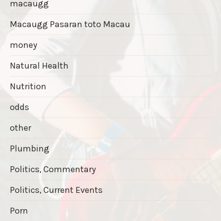
macaugg
Macaugg Pasaran toto Macau
money
Natural Health
Nutrition
odds
other
Plumbing
Politics, Commentary
Politics, Current Events
Porn