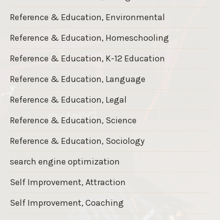
Reference & Education, Environmental
Reference & Education, Homeschooling
Reference & Education, K-12 Education
Reference & Education, Language
Reference & Education, Legal
Reference & Education, Science
Reference & Education, Sociology
search engine optimization
Self Improvement, Attraction
Self Improvement, Coaching