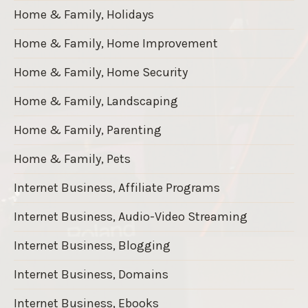
Home & Family, Holidays
Home & Family, Home Improvement
Home & Family, Home Security
Home & Family, Landscaping
Home & Family, Parenting
Home & Family, Pets
Internet Business, Affiliate Programs
Internet Business, Audio-Video Streaming
Internet Business, Blogging
Internet Business, Domains
Internet Business, Ebooks