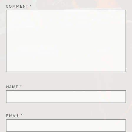
COMMENT
*
NAME
*
EMAIL
*