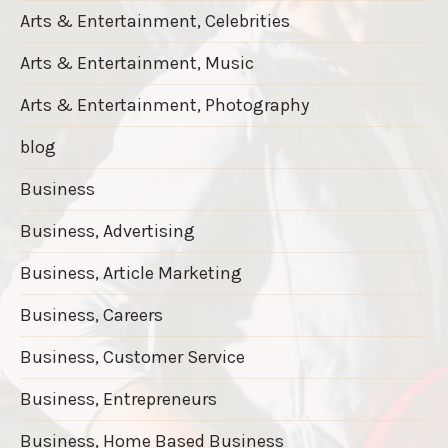
Arts & Entertainment, Celebrities
Arts & Entertainment, Music
Arts & Entertainment, Photography
blog
Business
Business, Advertising
Business, Article Marketing
Business, Careers
Business, Customer Service
Business, Entrepreneurs
Business, Home Based Business