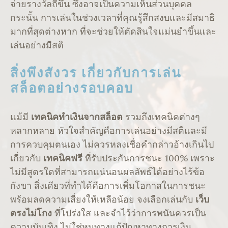
จ่ายรางวัลถี่ขึ้น ซึ่งอาจเป็นความเห็นส่วนบุคคล
กระนั้น การเล่นในช่วงเวลาที่คุณรู้สึกสงบและมีสมาธิ
มากที่สุดต่างหาก ที่จะช่วยให้ตัดสินใจแม่นยำขึ้นและ
เล่นอย่างมีสติ
สิ่งพึงสังวร เกี่ยวกับการเล่น
สล็อตอย่างรอบคอบ
แม้มี
เทคนิคทำเงินจากสล็อต
รวมถึงเทคนิคต่างๆ
หลากหลาย หัวใจสำคัญคือการเล่นอย่างมีสติและมี
การควบคุมตนเอง ไม่ควรหลงเชื่อคำกล่าวอ้างเกินไป
เกี่ยวกับ
เทคนิคฟรี
ที่รับประกันการชนะ 100% เพราะ
ไม่มีสูตรใดที่สามารถแน่นอนผลลัพธ์ได้อย่างไร้ข้อ
กังขา สิ่งเดียวที่ทำได้คือการเพิ่มโอกาสในการชนะ
พร้อมลดความเสี่ยงให้เหลือน้อย จงเลือกเล่นกับ
เว็บ
ตรงไม่โกง
ที่โปร่งใส และจำไว้ว่าการพนันควรเป็น
ความบันเทิง ไม่ใช่หนทางแก้ปัญหาทางการเงิน