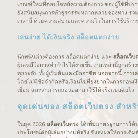
เกณฑ์ใหม่ที่ตอบโจทย์ความต้องการ ของผู้ใช้ที่ป
ยังสนับสนุนการทำธุรกรรมหลากหลายช่องทาง รวม
เวลานี้ ด้วยความสบายและความไวในการใช้บริการ ท
เล่นง่าย ได้เงินจริง สล็อตแตกง่าย
นักพนันต่างต้องการ สล็อตแตกง่าย และ
สล็อตเว็บ
ผู้เล่นมีโอกาสทำกำไรได้ง่ายขึ้น เกมเหล่านี้ถูกสร้างม
ทุกระดับ ทั้งผู้เริ่มต้นและมืออาชีพ นอกจากนี้ การเ
โดยไม่มีข้อจำกัดหรือเงื่อนไขที่ยุ่งยากในการถอนเ
เยี่ยม และสามารถถอนออกมาใช้ได้จริงแบบฉับไว
จุดเด่นของ สล็อตเว็บตรง สำหร
ในยุค 2026
สล็อตเว็บตรง
ได้เพิ่มมาตรฐานการให้บร
ประโยชน์ต่อผู้เล่นอย่างแท้จริง ซึ่งส่งผลให้การเดิ