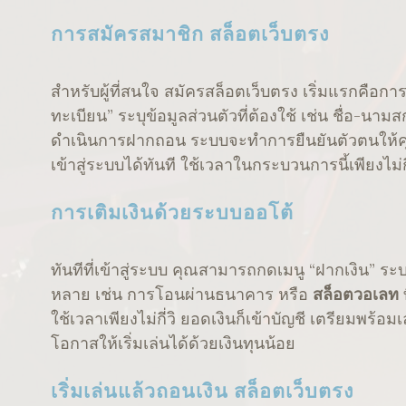
การสมัครสมาชิก สล็อตเว็บตรง
สำหรับผู้ที่สนใจ สมัครสล็อตเว็บตรง เริ่มแรกคือการเ
ทะเบียน” ระบุข้อมูลส่วนตัวที่ต้องใช้ เช่น ชื่อ-นา
ดำเนินการฝากถอน ระบบจะทำการยืนยันตัวตนให้คุ
เข้าสู่ระบบได้ทันที ใช้เวลาในกระบวนการนี้เพียงไม่ก
การเติมเงินด้วยระบบออโต้
ทันทีที่เข้าสู่ระบบ คุณสามารถกดเมนู “ฝากเงิน” ร
หลาย เช่น การโอนผ่านธนาคาร หรือ
สล็อตวอเลท
ใช้เวลาเพียงไม่กี่วิ ยอดเงินก็เข้าบัญชี เตรียมพร้อม
โอกาสให้เริ่มเล่นได้ด้วยเงินทุนน้อย
เริ่มเล่นแล้วถอนเงิน สล็อตเว็บตรง