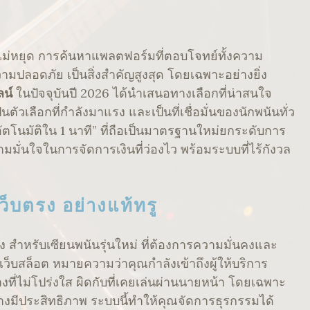
ตไม่หยุด การค้นหาแพลตฟอร์มที่ตอบโจทย์ทั้งความ
ปลอดภัย เป็นสิ่งสำคัญสูงสุด โดยเฉพาะอย่างยิ่ง
น์
ในปัจจุบันปี 2026 ได้นำเสนอทางเลือกที่น่าสนใจ
ป็นตัวเลือกที่กำลังมาแรง และเป็นที่เชื่อมั่นของนักพนันทั่ว
อัตโนมัติใน 1 นาที” ที่ถือเป็นมาตรฐานใหม่ยกระดับการ
มมั่นใจในการจัดการเงินที่ว่องไว พร้อมระบบที่ไร้กังวล
ว็บตรง
อย่างแท้ทรู
อง สำหรับเซียนพนันรุ่นใหม่ ที่ต้องการความมั่นคงและ
 เว็บสล็อต หมายความว่าคุณกำลังเข้าถึงผู้ให้บริการ
งที่ไม่โปร่งใส ผิดกับที่เคยเล่นผ่านนายหน้า โดยเฉพาะ
างมีประสิทธิภาพ ระบบนี้ทำให้คุณจัดการธุรกรรมได้