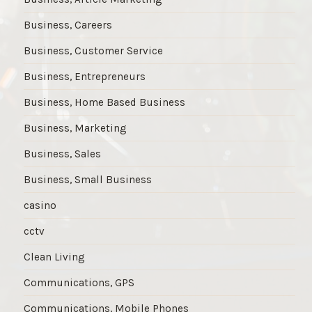
Business, Careers
Business, Customer Service
Business, Entrepreneurs
Business, Home Based Business
Business, Marketing
Business, Sales
Business, Small Business
casino
cctv
Clean Living
Communications, GPS
Communications, Mobile Phones