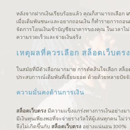
หลังจากฝากเงินเรียบร้อยแล้ว คุณก็สามารถเลือก
เ
เมื่อเดิมพันชนะและอยากถอนเงิน ก็ทำรายการถอนผ
จัดการโอนเงินเข้าบัญชีธนาคารของคุณ ในเวลาไม่ถึง 
ความรวดเร็วและจ่ายเงินจริง
เหตุผลที่ควรเลือก สล็อตเว็บตร
ในสมัยที่มีตัวเลือกมากมาย การตัดสินใจเลือก สล็อตเ
ประสบการณ์เดิมพันที่เยี่ยมยอด ด้วยด้วยหลายปัจจัย
ความมั่นคงด้านการเงิน
สล็อตเว็บตรง
มีความแข็งแกร่งทางการเงินอย่างมาก
มีเงินทุนเพียงพอที่จะจ่ายรางวัลให้ผู้เล่นทุกคน ไม่ว
จึงไม่เกิดขึ้นกับ
สล็อตเว็บตรง
อย่างแน่นอน 100%