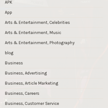
APK
App
Arts & Entertainment, Celebrities
Arts & Entertainment, Music
Arts & Entertainment, Photography
blog
Business
Business, Advertising
Business, Article Marketing
Business, Careers
Business, Customer Service