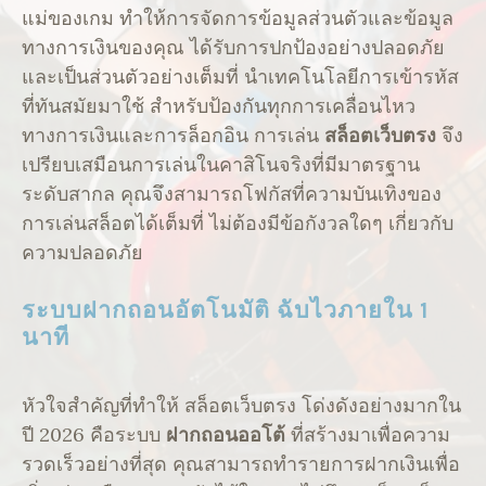
แม่ของเกม ทำให้การจัดการข้อมูลส่วนตัวและข้อมูล
ทางการเงินของคุณ ได้รับการปกป้องอย่างปลอดภัย
และเป็นส่วนตัวอย่างเต็มที่ นำเทคโนโลยีการเข้ารหัส
ที่ทันสมัยมาใช้ สำหรับป้องกันทุกการเคลื่อนไหว
ทางการเงินและการล็อกอิน การเล่น
สล็อตเว็บตรง
จึง
เปรียบเสมือนการเล่นในคาสิโนจริงที่มีมาตรฐาน
ระดับสากล คุณจึงสามารถโฟกัสที่ความบันเทิงของ
การเล่นสล็อตได้เต็มที่ ไม่ต้องมีข้อกังวลใดๆ เกี่ยวกับ
ความปลอดภัย
ระบบฝากถอนอัตโนมัติ ฉับไวภายใน 1
นาที
หัวใจสำคัญที่ทำให้ สล็อตเว็บตรง โด่งดังอย่างมากใน
ปี 2026 คือระบบ
ฝากถอนออโต้
ที่สร้างมาเพื่อความ
รวดเร็วอย่างที่สุด คุณสามารถทำรายการฝากเงินเพื่อ