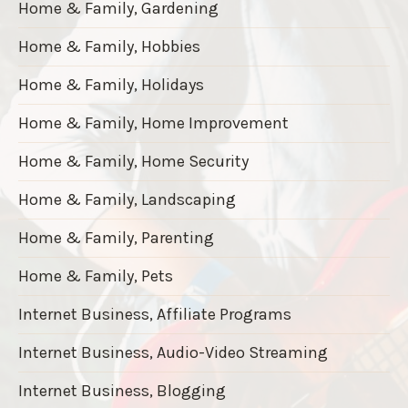
Home & Family, Gardening
Home & Family, Hobbies
Home & Family, Holidays
Home & Family, Home Improvement
Home & Family, Home Security
Home & Family, Landscaping
Home & Family, Parenting
Home & Family, Pets
Internet Business, Affiliate Programs
Internet Business, Audio-Video Streaming
Internet Business, Blogging