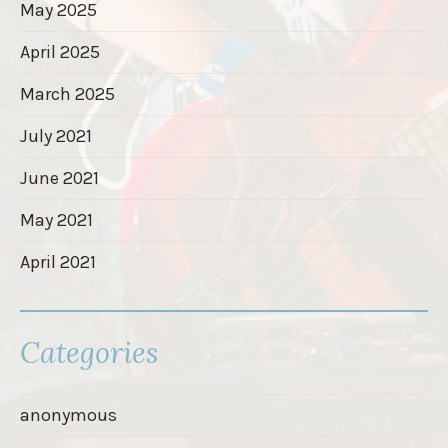
May 2025
April 2025
March 2025
July 2021
June 2021
May 2021
April 2021
Categories
anonymous