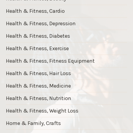
Health & Fitness, Cardio
Health & Fitness, Depression
Health & Fitness, Diabetes
Health & Fitness, Exercise
Health & Fitness, Fitness Equipment
Health & Fitness, Hair Loss
Health & Fitness, Medicine
Health & Fitness, Nutrition
Health & Fitness, Weight Loss
Home & Family, Crafts