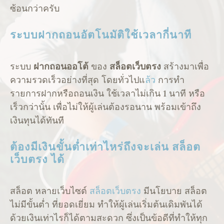
ซ้อนกว่าครับ
ระบบฝากถอนอัตโนมัติใช้เวลากี่นาที
ระบบ
ฝากถอนออโต้
ของ
สล็อตเว็บตรง
สร้างมาเพื่อ
ความรวดเร็วอย่างที่สุด โดยทั่วไปแ
ล้ว
การทำ
รายการฝากหรือถอนเงิน ใช้เวลาไม่เกิน 1 นาที หรือ
เร็วกว่านั้น เพื่อไม่ให้ผู้เล่นต้องรอนาน พร้อมเข้าถึง
เงินทุนได้ทันที
ต้องมีเงินขั้นต่ำเท่าไหร่ถึงจะเล่น สล็อต
เว็บตรง ได้
สล็อต หลายเว็บไซต์
สล็อตเว็บตรง
มีนโยบาย สล็อต
ไม่มีขั้นต่ำ ที่ยอดเยี่ยม ทำให้ผู้เล่นเริ่มต้นเดิมพันได้
ด้วยเงินเท่าไรก็ได้ตามสะดวก ซึ่งเป็นข้อดีที่ทำให้ทุก