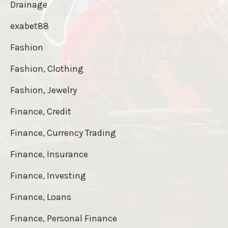
Drainage
exabet88
Fashion
Fashion, Clothing
Fashion, Jewelry
Finance, Credit
Finance, Currency Trading
Finance, Insurance
Finance, Investing
Finance, Loans
Finance, Personal Finance