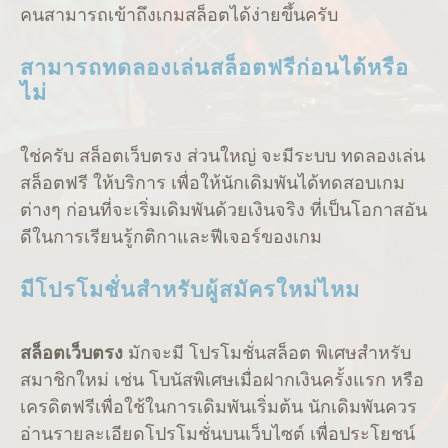
คนสามารถเข้าถึงเกมสล็อตได้ง่ายขึ้นครับ
สามารถทดลองเล่นสล็อตฟรีก่อนได้หรือ
ไม่
ใช่ครับ สล็อตเว็บตรง ส่วนใหญ่ จะมีระบบ ทดลองเล่น
สล็อตฟรี ให้บริการ เพื่อให้นักเดิมพันได้ทดสอบเกม
ต่างๆ ก่อนที่จะเริ่มเดิมพันด้วยเงินจริง ที่เป็นโอกาสอัน
ดีในการเรียนรู้กติกาและฟีเจอร์ของเกม
มีโปรโมชั่นสำหรับผู้สมัครใหม่ไหม
สล็อตเว็บตรง
มักจะมี โปรโมชั่นสล็อต พิเศษสำหรับ
สมาชิกใหม่ เช่น โบนัสพิเศษเมื่อฝากเงินครั้งแรก หรือ
เครดิตฟรีเพื่อใช้ในการเดิมพันเริ่มต้น นักเดิมพันควร
อ่านรายละเอียดโปรโมชั่นบนเว็บไซต์ เพื่อประโยชน์