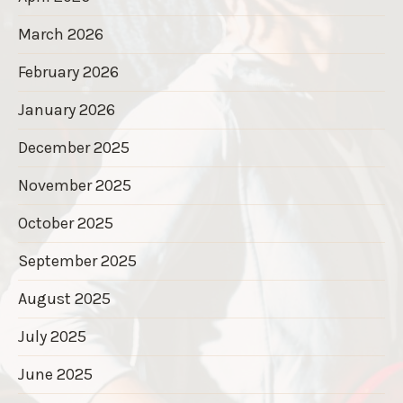
March 2026
February 2026
January 2026
December 2025
November 2025
October 2025
September 2025
August 2025
July 2025
June 2025