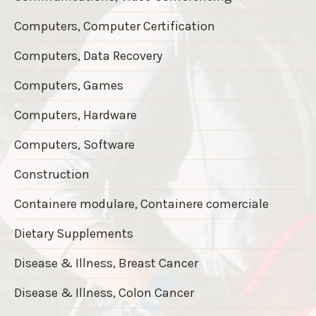
Computers, Computer Certification
Computers, Data Recovery
Computers, Games
Computers, Hardware
Computers, Software
Construction
Containere modulare, Containere comerciale
Dietary Supplements
Disease & Illness, Breast Cancer
Disease & Illness, Colon Cancer