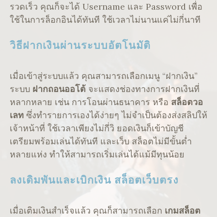
รวดเร็ว คุณก็จะได้ Username และ Password เพื่อ
ใช้ในการล็อกอินได้ทันที ใช้เวลาไม่นานแค่ไม่กี่นาที
วิธีฝากเงินผ่านระบบอัตโนมัติ
เมื่อเข้าสู่ระบบแล้ว คุณสามารถเลือกเมนู “ฝากเงิน”
ระบบ
ฝากถอนออโต้
จะแสดงช่องทางการฝากเงินที่
หลากหลาย เช่น การโอนผ่านธนาคาร หรือ
สล็อตวอ
เลท
ซึ่งทำรายการเองได้ง่ายๆ ไม่จำเป็นต้องส่งสลิปให้
เจ้าหน้าที่ ใช้เวลาเพียงไม่กี่วิ ยอดเงินก็เข้าบัญชี
เตรียมพร้อมเล่นได้ทันที และเว็บ สล็อตไม่มีขั้นต่ำ
หลายแห่ง ทำให้สามารถเริ่มเล่นได้แม้มีทุนน้อย
ลงเดิมพันและเบิกเงิน สล็อตเว็บตรง
เมื่อเติมเงินสำเร็จแล้ว คุณก็สามารถเลือก
เกมสล็อต