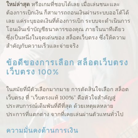
ใหม่ล่าสุด
หรือเกมที่ชอบได้เลย เมื่อเล่นชนะและ
ต้องการเบิกเงิน ก็สามารถถอนเงินผ่านระบบออโต้ได้
เลย แค่ระบุยอดเงินที่ต้องการเบิก ระบบจะดำเนินการ
โอนเงินเข้าบัญชีธนาคารของคุณ ภายในนาทีเดียว
ซึ่งเป็นหนึ่งในจุดเด่นของ สล็อตเว็บตรง ซึ่งให้ความ
สำคัญกับความเร็วและจ่ายจริง
ข้อดีของการเลือก สล็อตเว็บตรง
เว็บตรง 100%
ในสมัยที่มีตัวเลือกมากมาย การตัดสินใจเลือก สล็อต
เว็บตรง ที่ “เว็บตรงแท้ 100%” คือหัวใจสำคัญสู่
ประสบการณ์เดิมพันที่ดีที่สุด ด้วยเหตุผลหลาย
ประการที่แตกต่าง จากที่เคยเล่นผ่านตัวแทนทั่วไป
ความมั่นคงด้านการเงิน