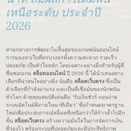
เหนือระดับ ประจำปี
2026
ท่ามกลางการพัฒนาไม่สิ้นสุดของเกมพนันออนไลน์
การมองหาเว็บที่ครบวงจรทั้งความสะดวก รวดเร็ว
ปลอดภัย เป็นหัวใจหลัก โดยเฉพาะอย่างยิ่งสำหรับผู้ที่
ชื่นชอบเกม
สล็อตออนไลน์
ปี 2026 นี้ ได้นำเสนอทาง
เลือกที่น่าสนใจอย่างยิ่ง นั่นคือ
สล็อตเว็บตรง
ซึ่งเป็น
ตัวเลือกที่กำลังมาแรง และเป็นที่เชื่อมั่นของนักพนัน
ทั่วโลก ด้วยคุณสมบัติเด่นคือ “รับเงินชัวร์ ถอนง่าย
ระบบอัตโนมัติภายในนาทีเดียว” ซึ่งกำหนดมาตรฐาน
ใหม่เพื่อประสบการณ์สล็อตที่เหนือกว่าให้ก้าวล้ำไปอีก
ขั้น
สล็อตเว็บตรง
สร้างความมั่นใจในการจัดการเงิน
ที่ว่องไว พร้อมระบบที่ปลอดภัยและมีประสิทธิภาพ