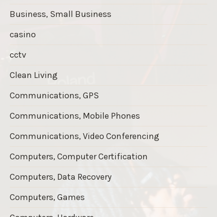
Business, Small Business
casino
cctv
Clean Living
Communications, GPS
Communications, Mobile Phones
Communications, Video Conferencing
Computers, Computer Certification
Computers, Data Recovery
Computers, Games