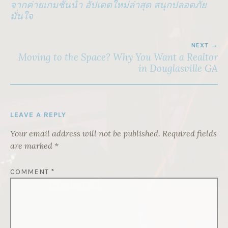
จากค่ายเกมชั้นนำ อัปเดตใหม่ล่าสุด สนุกปลอดภัย
มั่นใจ
NEXT
Moving to the Space? Why You Want a Realtor
in Douglasville GA
LEAVE A REPLY
Your email address will not be published.
Required fields
are marked
*
COMMENT
*