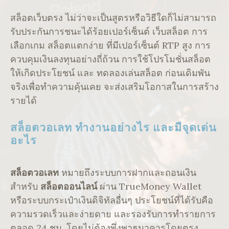
สล็อตเว็บตรง ไม่ว่าจะเป็นสูตรหรือวิธีใดก็ไม่สามารถ
รับประกันการชนะได้ร้อยเปอร์เซ็นต์ เว็บสล็อต การ
เลือกเกม สล็อตแตกง่าย ที่มีเปอร์เซ็นต์ RTP สูง การ
ควบคุมเงินลงทุนอย่างถี่ถ้วน การใช้โปรโมชั่นสล็อต
ให้เกิดประโยชน์ และ ทดลองเล่นสล็อต ก่อนเดิมพัน
จริงเพื่อทำความคุ้นเคย จะส่งเสริมโอกาสในการสร้าง
รายได้
สล็อตวอเลท ทำงานอย่างไร และมีจุดเด่น
อะไร
สล็อตวอเลท
หมายถึงระบบการฝากและถอนเงิน
สำหรับ
สล็อตออนไลน์
ผ่าน TrueMoney Wallet
หรือระบบกระเป๋าเงินดิจิทัลอื่นๆ ประโยชน์ที่ได้รับคือ
ความรวดเร็วและง่ายดาย และรองรับการทำรายการ
ตลอด 24 ชม. โดยไม่ต้องพึ่งพาธนาคารโดยตรง