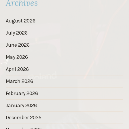
Archives
August 2026
July 2026
June 2026
May 2026
April 2026
March 2026
February 2026
January 2026
December 2025