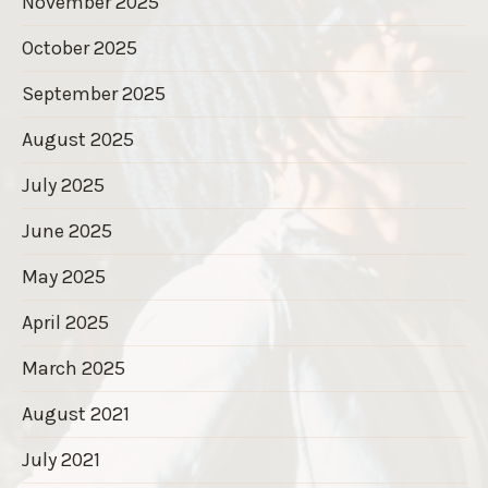
November 2025
October 2025
September 2025
August 2025
July 2025
June 2025
May 2025
April 2025
March 2025
August 2021
July 2021