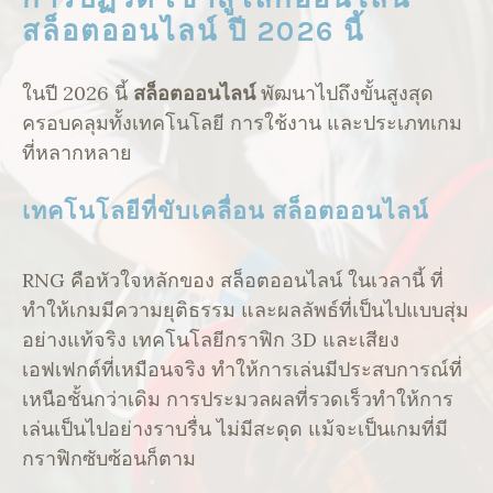
สล็อตออนไลน์
ปี 2026 นี้
ในปี 2026 นี้
สล็อตออนไลน์
พัฒนาไปถึงขั้นสูงสุด
ครอบคลุมทั้งเทคโนโลยี การใช้งาน และประเภทเกม
ที่หลากหลาย
เทคโนโลยีที่ขับเคลื่อน
สล็อตออนไลน์
RNG คือหัวใจหลักของ สล็อตออนไลน์ ในเวลานี้ ที่
ทำให้เกมมีความยุติธรรม และผลลัพธ์ที่เป็นไปแบบสุ่ม
อย่างแท้จริง เทคโนโลยีกราฟิก 3D และเสียง
เอฟเฟกต์ที่เหมือนจริง ทำให้การเล่นมีประสบการณ์ที่
เหนือชั้นกว่าเดิม การประมวลผลที่รวดเร็วทำให้การ
เล่นเป็นไปอย่างราบรื่น ไม่มีสะดุด แม้จะเป็นเกมที่มี
กราฟิกซับซ้อนก็ตาม