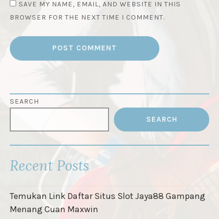
SAVE MY NAME, EMAIL, AND WEBSITE IN THIS
BROWSER FOR THE NEXT TIME I COMMENT.
SEARCH
SEARCH
Recent Posts
Temukan Link Daftar Situs Slot Jaya88 Gampang
Menang Cuan Maxwin