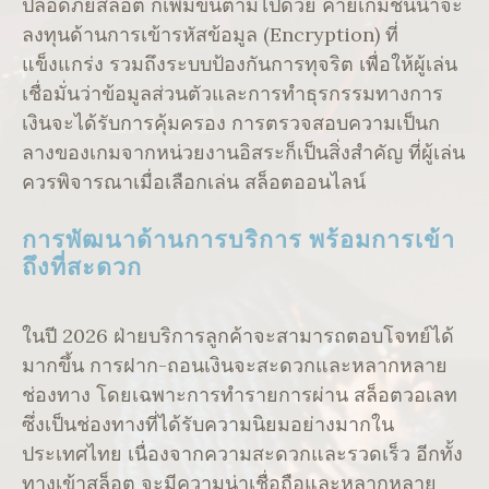
ปลอดภัยสล็อต ก็เพิ่มขึ้นตามไปด้วย ค่ายเกมชั้นนำจะ
ลงทุนด้านการเข้ารหัสข้อมูล (Encryption) ที่
แข็งแกร่ง รวมถึงระบบป้องกันการทุจริต เพื่อให้ผู้เล่น
เชื่อมั่นว่าข้อมูลส่วนตัวและการทำธุรกรรมทางการ
เงินจะได้รับการคุ้มครอง การตรวจสอบความเป็นก
ลางของเกมจากหน่วยงานอิสระก็เป็นสิ่งสำคัญ ที่ผู้เล่น
ควรพิจารณาเมื่อเลือกเล่น สล็อตออนไลน์
การพัฒนาด้านการบริการ พร้อมการเข้า
ถึงที่สะดวก
ในปี 2026 ฝ่ายบริการลูกค้าจะสามารถตอบโจทย์ได้
มากขึ้น การฝาก-ถอนเงินจะสะดวกและหลากหลาย
ช่องทาง โดยเฉพาะการทำรายการผ่าน สล็อตวอเลท
ซึ่งเป็นช่องทางที่ได้รับความนิยมอย่างมากใน
ประเทศไทย เนื่องจากความสะดวกและรวดเร็ว อีกทั้ง
ทางเข้าสล็อต จะมีความน่าเชื่อถือและหลากหลาย