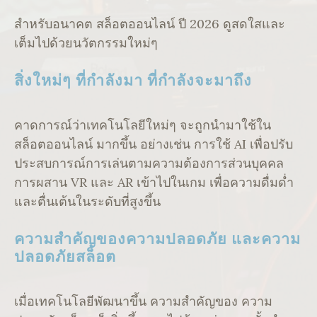
สำหรับอนาคต สล็อตออนไลน์ ปี 2026 ดูสดใสและ
เต็มไปด้วยนวัตกรรมใหม่ๆ
สิ่งใหม่ๆ ที่กำลังมา ที่กำลังจะมาถึง
คาดการณ์ว่าเทคโนโลยีใหม่ๆ จะถูกนำมาใช้ใน
สล็อตออนไลน์ มากขึ้น อย่างเช่น การใช้ AI เพื่อปรับ
ประสบการณ์การเล่นตามความต้องการส่วนบุคคล
การผสาน VR และ AR เข้าไปในเกม เพื่อความดื่มด่ำ
และตื่นเต้นในระดับที่สูงขึ้น
ความสำคัญของความปลอดภัย และความ
ปลอดภัยสล็อต
เมื่อเทคโนโลยีพัฒนาขึ้น ความสำคัญของ ความ