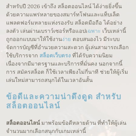
สำหรับปี 2026 เข้าถึง สล็อตออนไลน์ ได้ง่ายยิ่งขึ้น
ด้วยความแพร่หลายของสมาร์ทโฟนและแท็บเล็ต
แพลตฟอร์มหลายแห่งรองรับ สล็อตมือถือ ได้อย่าง
ลงตัว เล่นผ่านเบราว์เซอร์หรือแอปเ
ฉพาะ
เว็บเหล่านี้
ถูกออกแบบมาให้ใช้งาน
ง่าย
ตอบสนองไว มีระบบ
จัดการบัญชีที่อำนวยความสะดวก ผู้เล่นสามารถเลือก
ใช้บริการจาก
สล็อตเว็บตรง
ที่ได้รับความนิยม
เนื่องจากมีมาตรฐานและบริการที่มั่นคง นอกจากนี้
การ สมัครสล็อต ก็ใช้เวลาเพียงไม่กี่นาที ช่วยให้ผู้เริ่ม
เล่นใหม่สามารถสนุกได้ในเวลาอันสั้น
ข้อดีและความน่าดึงดูด สำหรับ
สล็อตออนไลน์
สล็อตออนไลน์
มาพร้อมข้อดีหลายด้าน ที่ทำให้ผู้เล่น
จำนวนมากเลือกสนุกกับเกมเหล่านี้