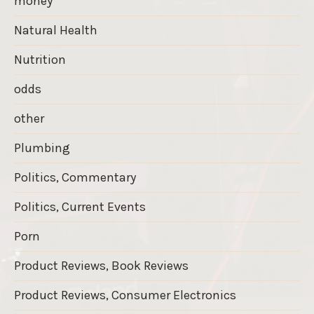
money
Natural Health
Nutrition
odds
other
Plumbing
Politics, Commentary
Politics, Current Events
Porn
Product Reviews, Book Reviews
Product Reviews, Consumer Electronics