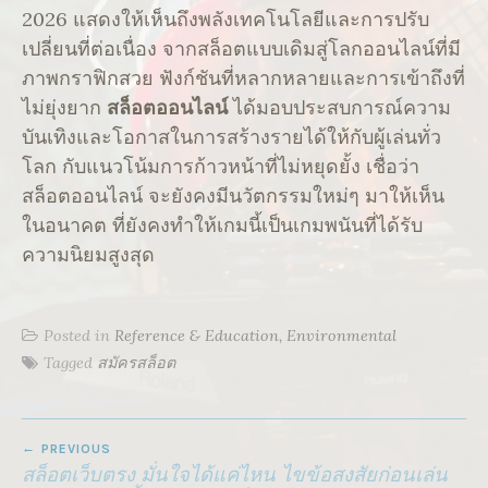
2026 แสดงให้เห็นถึงพลังเทคโนโลยีและการปรับ
เปลี่ยนที่ต่อเนื่อง จากสล็อตแบบเดิมสู่โลกออนไลน์ที่มี
ภาพกราฟิกสวย ฟังก์ชันที่หลากหลายและการเข้าถึงที่
ไม่ยุ่งยาก
สล็อตออนไลน์
ได้มอบประสบการณ์ความ
บันเทิงและโอกาสในการสร้างรายได้ให้กับผู้เล่นทั่ว
โลก กับแนวโน้มการก้าวหน้าที่ไม่หยุดยั้ง เชื่อว่า
สล็อตออนไลน์ จะยังคงมีนวัตกรรมใหม่ๆ มาให้เห็น
ในอนาคต ที่ยังคงทำให้เกมนี้เป็นเกมพนันที่ได้รับ
ความนิยมสูงสุด
Posted in
Reference & Education, Environmental
Tagged
สมัครสล็อต
POST
PREVIOUS
NAVIGATION
สล็อตเว็บตรง มั่นใจได้แค่ไหน ไขข้อสงสัยก่อนเล่น