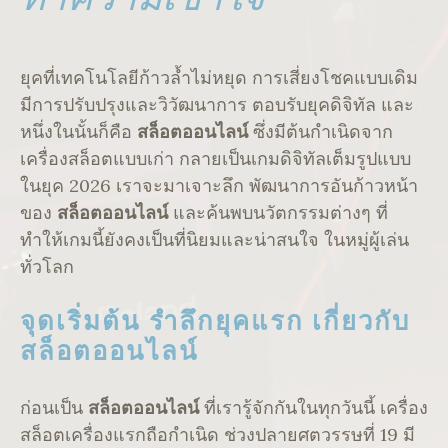
ยุคที่เทคโนโลยีก้าวล้ำไม่หยุด การเสี่ยงโชคแบบเดิม
มีการปรับปรุงและวิวัฒนาการ ตอบรับยุคดิจิทัล และ
หนึ่งในนั้นก็คือ
สล็อตออนไลน์
ซึ่งมีต้นกำเนิดจาก
เครื่องสล็อตแบบเก่า กลายเป็นเกมดิจิทัลเต็มรูปแบบ
ในยุค 2026 เราจะมาเจาะลึก พัฒนาการอันก้าวหน้า
ของ
สล็อตออนไลน์
และค้นพบนวัตกรรมต่างๆ ที่
ทำให้เกมนี้ยังคงเป็นที่นิยมและน่าสนใจ ในหมู่ผู้เล่น
ทั่วโลก
จุดเริ่มต้น รำลึกยุคแรก เกี่ยวกับ
สล็อตออนไลน์
ก่อนเป็น
สล็อตออนไลน์
ที่เรารู้จักกันในทุกวันนี้ เครื่อง
สล็อตเครื่องแรกถือกำเนิด ช่วงปลายศตวรรษที่ 19 มี