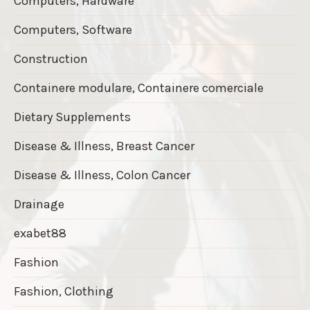
Computers, Hardware
Computers, Software
Construction
Containere modulare, Containere comerciale
Dietary Supplements
Disease & Illness, Breast Cancer
Disease & Illness, Colon Cancer
Drainage
exabet88
Fashion
Fashion, Clothing