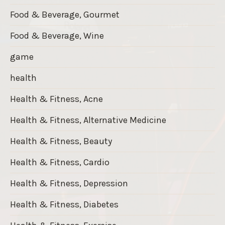
Food & Beverage, Gourmet
Food & Beverage, Wine
game
health
Health & Fitness, Acne
Health & Fitness, Alternative Medicine
Health & Fitness, Beauty
Health & Fitness, Cardio
Health & Fitness, Depression
Health & Fitness, Diabetes