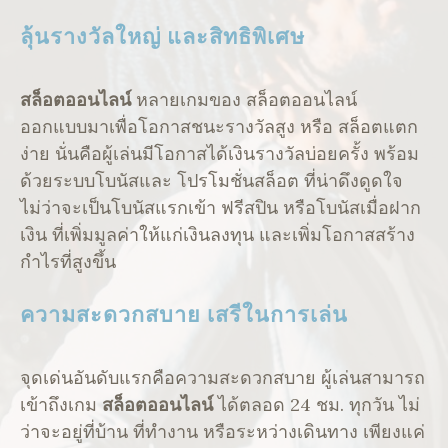
ลุ้นรางวัลใหญ่ และสิทธิพิเศษ
สล็อตออนไลน์
หลายเกมของ สล็อตออนไลน์
ออกแบบมาเพื่อโอกาสชนะรางวัลสูง หรือ สล็อตแตก
ง่าย นั่นคือผู้เล่นมีโอกาสได้เงินรางวัลบ่อยครั้ง พร้อม
ด้วยระบบโบนัสและ โปรโมชั่นสล็อต ที่น่าดึงดูดใจ
ไม่ว่าจะเป็นโบนัสแรกเข้า ฟรีสปิน หรือโบนัสเมื่อฝาก
เงิน ที่เพิ่มมูลค่าให้แก่เงินลงทุน และเพิ่มโอกาสสร้าง
กำไรที่สูงขึ้น
ความสะดวกสบาย เสรีในการเล่น
จุดเด่นอันดับแรกคือความสะดวกสบาย ผู้เล่นสามารถ
เข้าถึงเกม
สล็อตออนไลน์
ได้ตลอด 24 ชม. ทุกวัน ไม่
ว่าจะอยู่ที่บ้าน ที่ทำงาน หรือระหว่างเดินทาง เพียงแค่