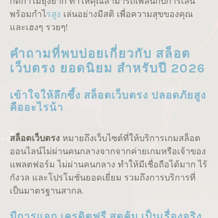
กติกาไม่ยุ่งยาก ทำให้คุณสามารถเพลินกับการเล่น
พร้อมกำไ
รสูง
เล่นอย่างมีสติ เพื่อความสุขของคุณ
และเฮงๆ รวยๆ!
คำถามที่พบบ่อยเกี่ยวกับ สล็อต
เว็บตรง ยอดนิยม สำหรับปี 2026
เข้าใจให้ลึกซึ้ง สล็อตเว็บตรง ปลอดภัยสูง
คืออะไรน้า
สล็อตเว็บตรง
หมายถึงเว็บไซต์ที่ให้บริการเกมสล็อต
ออนไลน์ไม่ผ่านคนกลางจากจากค่ายเกมหรือเจ้าของ
แพลตฟอร์ม ไม่ผ่านคนกลาง ทำให้มีเชื่อถือได้มาก ไร้
กังวล และโปรโมชั่นยอดเยี่ยม รวมถึงการบริการที่
เป็นมาตรฐานสากล.
มีการแจก
เครดิตฟรี
สุดคุ้ม เป็นเรื่องจริง