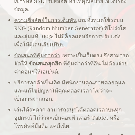
เข้ารหัส SSL เว็บสล็อต ทำให้คุณสบายใจได้เรื่อง
ข้อมูล.
ความซื่อสัตย์ในการเดิมพัน
เกมทั้งหมดใช้ระบบ
RNG (Random Number Generator) ที่โปร่งใส
และสุ่มแท้ 100% ไม่มีล็อคผลหรือการปรับแต่ง
เพื่อให้ผู้เล่นเสียเปรียบ.
ข้อเสนอที่คุ้มค่ากว่า
เพราะเป็นเว็บตรง จึงสามารถ
จัดให้
ข้อเสนอสุดฮิต
ที่คุ้มค่ากว่าที่อื่น ไม่ต้องจ่าย
ค่าคอมฯให้เอเย่นต์.
บริการลูกค้าเป็นเลิศ
มีพนักงานคุณภาพคอยดูแล
และแก้ไขปัญหาให้คุณตลอดเวลา ไม่ว่าจะ
เป็นการฝากถอน.
เล่นได้สะดวก
สามารถสนุกได้ตลอดเวลาบนทุก
อุปกรณ์ ไม่ว่าจะเป็นคอมพิวเตอร์ Tablet หรือ
โทรศัพท์มือถือ แค่มีเน็ต.