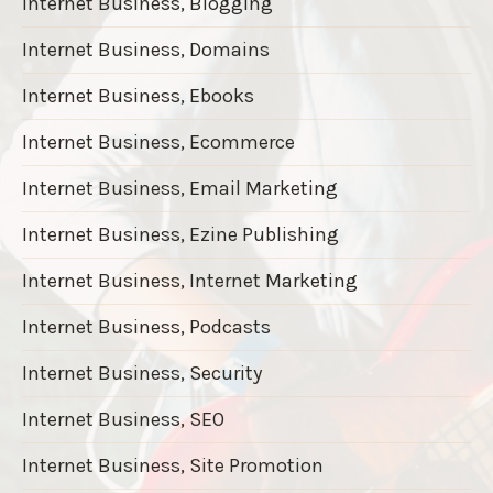
Internet Business, Blogging
Internet Business, Domains
Internet Business, Ebooks
Internet Business, Ecommerce
Internet Business, Email Marketing
Internet Business, Ezine Publishing
Internet Business, Internet Marketing
Internet Business, Podcasts
Internet Business, Security
Internet Business, SEO
Internet Business, Site Promotion