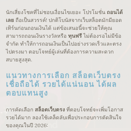
นักเสี่ยงโชคที่ไม่ชอบเงื่อนไขเยอะ โปรโมชั่น
ถอนได้
เลย
ถือเป็นสวรรค์! ปกติโบนัสจากเว็บสล็อตมักมียอด
เทิร์นก่อนถอนเงินได้ แต่ข้อเสนอนี้จะช่วยให้คุณ
สามารถถอนเงินรางวัลหรือ
ทุนฟรี
ไม่ต้องรอไม่มีข้อ
จำกัด ทำให้การถอนเงินเป็นไปอย่างรวดเร็วและตรง
ไปตรงมา ตอบโจทย์ผู้เล่นที่ต้องการความสะดวก
สบายสูงสุด.
แนวทางการเลือก สล็อตเว็บตรง
เชื่อถือได้ รวยได้แน่นอน ได้ผล
ตอบแทนสูง
การคัดเลือก
สล็อตเว็บตรง
ที่ตอบโจทย์จะเพิ่มโอกาส
รวยได้มาก ลองใช้เคล็ดลับเพื่อประกอบการตัดสินใจ
ของคุณในปี 2026: