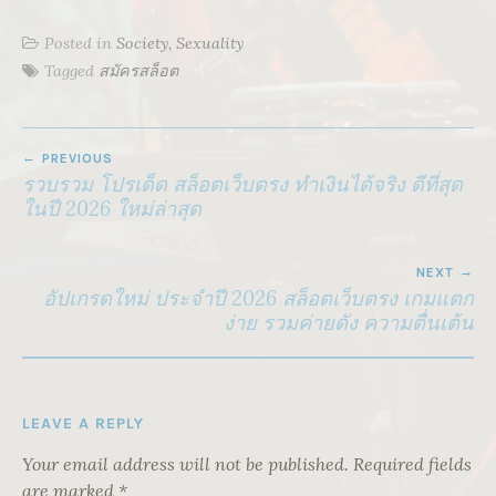
Posted in
Society, Sexuality
Tagged
สมัครสล็อต
POST
PREVIOUS
NAVIGATION
รวบรวม โปรเด็ด สล็อตเว็บตรง ทำเงินได้จริง ดีที่สุด
ในปี 2026 ใหม่ล่าสุด
NEXT
อัปเกรดใหม่ ประจำปี 2026 สล็อตเว็บตรง เกมแตก
ง่าย รวมค่ายดัง ความตื่นเต้น
LEAVE A REPLY
Your email address will not be published.
Required fields
are marked
*