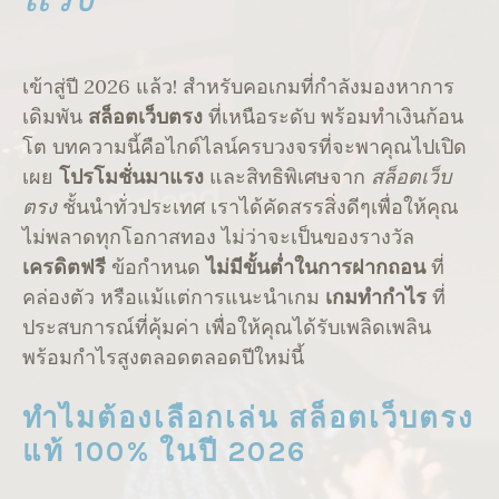
เข้าสู่ปี 2026 แล้ว! สำหรับคอเกมที่กำลังมองหาการ
เดิมพัน
สล็อตเว็บตรง
ที่เหนือระดับ พร้อมทำเงินก้อน
โต บทความนี้คือไกด์ไลน์ครบวงจรที่จะพาคุณไปเปิด
เผย
โปรโมชั่นมาแรง
และสิทธิพิเศษจาก
สล็อตเว็บ
ตรง
ชั้นนำทั่วประเทศ เราได้คัดสรรสิ่งดีๆเพื่อให้คุณ
ไม่พลาดทุกโอกาสทอง ไม่ว่าจะเป็นของรางวัล
เครดิตฟรี
ข้อกำหนด
ไม่มีขั้นต่ำในการฝากถอน
ที่
คล่องตัว หรือแม้แต่การแนะนำเกม
เกมทำกำไร
ที่
ประสบการณ์ที่คุ้มค่า เพื่อให้คุณได้รับเพลิดเพลิน
พร้อมกำไรสูงตลอดตลอดปีใหม่นี้
ทำไมต้องเลือกเล่น สล็อตเว็บตรง
แท้ 100% ในปี 2026