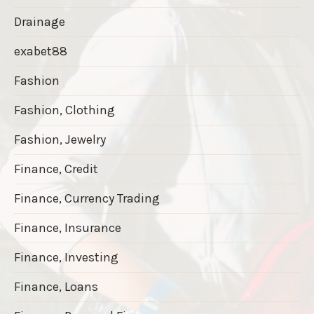
Drainage
exabet88
Fashion
Fashion, Clothing
Fashion, Jewelry
Finance, Credit
Finance, Currency Trading
Finance, Insurance
Finance, Investing
Finance, Loans