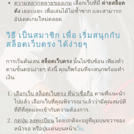
ความหลากหลายของเกม
เลือกเว็บที่มี
ค่ายสล็อต
ดัง
เยอะแยะ เพื่อเล่นได้ไม่ซ้ำซาก และสามารถ
อัปเดตเกมใหม่ตลอด.
วิธี เป็นสมาชิก เพื่อ เริ่มสนุกกับ
สล็อตเว็บตรง ได้ง่ายๆ
การเริ่มต้นเล่น
สล็อตเว็บตรง
นั้นไม่ซับซ้อน เพียงทำ
ตามขั้นตอนง่ายๆ ดังนี้ คุณก็พร้อมที่จะสนุกพร้อมทำ
เงิน:
เลือกเว็บ สล็อตเว็บตรง ที่น่าเชื่อถือ
ตามที่แนะนำ
ไปแล้ว เลือกเว็บที่คุณพิจารณาแล้วว่ามีคุณสมบัติ
ที่ดีที่สุดและเข้ากับความต้องการ.
กดปุ่ม ลงทะเบียน
โดยปกติจะอยู่ที่มุมบนขวาของ
หน้าจอ หรือปุ่มเด่นบนหน้าเ
ว็บ
.