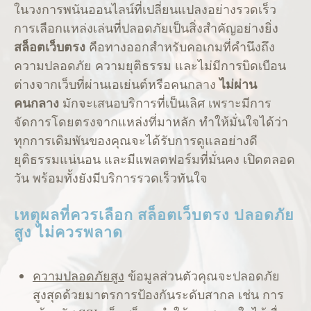
ในวงการพนันออนไลน์ที่เปลี่ยนแปลงอย่างรวดเร็ว
การเลือกแหล่งเล่นที่ปลอดภัยเป็นสิ่งสำคัญอย่างยิ่ง
สล็อตเว็บตรง
คือทางออกสำหรับคอเกมที่คำนึงถึง
ความปลอดภัย ความยุติธรรม และไม่มีการบิดเบือน
ต่างจากเว็บที่ผ่านเอเย่นต์หรือคนกลาง
ไม่ผ่าน
คนกลาง
มักจะเสนอบริการที่เป็นเลิศ เพราะมีการ
จัดการโดยตรงจากแหล่งที่มาหลัก ทำให้มั่นใจได้ว่า
ทุกการเดิมพันของคุณจะได้รับการดูแลอย่างดี
ยุติธรรมแน่นอน และมีแพลตฟอร์มที่มั่นคง เปิดตลอด
วัน พร้อมทั้งยังมีบริการรวดเร็วทันใจ
เหตุผลที่ควรเลือก สล็อตเว็บตรง ปลอดภัย
สูง ไม่ควรพลาด
ความปลอดภัยสูง
ข้อมูลส่วนตัวคุณจะปลอดภัย
สูงสุดด้วยมาตรการป้องกันระดับสากล เช่น การ