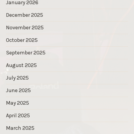
January 2026
December 2025
November 2025
October 2025
September 2025
August 2025
July 2025
June 2025
May 2025
April 2025
March 2025