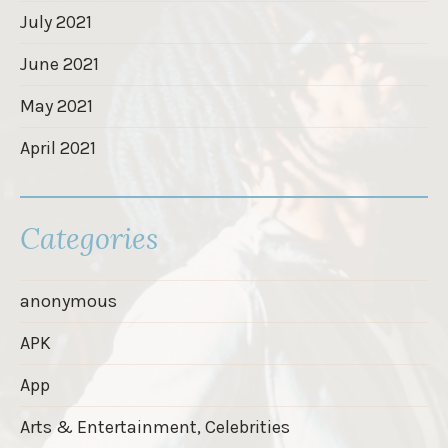
July 2021
June 2021
May 2021
April 2021
Categories
anonymous
APK
App
Arts & Entertainment, Celebrities