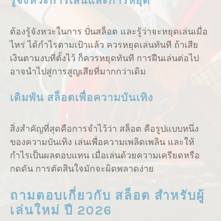
รู้จังหวะการเล่นและการหยุด
ต้องรู้จังหวะในการ ปั่นสล็อต และรู้ว่าจะหยุดเล่นเมื่อ
ไหร่ ได้กำไรตามเป้าแล้ว ควรหยุดเล่นทันที ถ้าเสีย
เงินตามงบที่ตั้งไว้ ก็ควรหยุดทันที การฝืนเล่นต่อไป
อาจนำไปสู่การสูญเสียที่มากกว่าเดิม
เดิมพัน สล็อตเพื่อความบันเทิง
สิ่งสำคัญที่สุดคือการจำไว้ว่า สล็อต คือรูปแบบหนึ่ง
ของความบันเทิง เล่นเพื่อความเพลิดเพลิน และให้
กำไรเป็นผลตอบแทน เมื่อเล่นด้วยความเครียดหรือ
กดดัน การตัดสินใจมักจะผิดพลาดง่าย
ถามตอบเกี่ยวกับ สล็อต สำหรับผู้
เล่นใหม่ ปี 2026