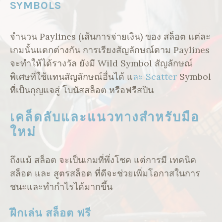
SYMBOLS
จำนวน Paylines (เส้นการจ่ายเงิน) ของ สล็อต แต่ละ
เกมนั้นแตกต่างกัน การเรียงสัญลักษณ์ตาม Paylines
จะทำให้ได้รางวัล ยังมี Wild Symbol สัญลักษณ์
พิเศษที่ใช้แทนสัญลักษณ์อื่นได้ แ
ละ Scatter
Symbol
ที่เป็นกุญแจสู่ โบนัสสล็อต หรือฟรีสปิน
เคล็ดลับและแนวทางสำหรับมือ
ใหม่
ถึงแม้ สล็อต จะเป็นเกมที่พึ่งโชค แต่การมี เทคนิค
สล็อต และ สูตรสล็อต ที่ดีจะช่วยเพิ่มโอกาสในการ
ชนะและทำกำไรได้มากขึ้น
ฝึกเล่น สล็อต ฟรี