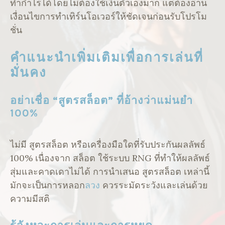
ทำกำไรได้โดยไม่ต้องใช้เงินตัวเองมาก แต่ต้องอ่าน
เงื่อนไขการทำเทิร์นโอเวอร์ให้ชัดเจนก่อนรับโปรโม
ชั่น
คำแนะนำเพิ่มเติมเพื่อการเล่นที่
มั่นคง
อย่าเชื่อ “
สูตรสล็อต
” ที่อ้างว่าแม่นยำ
100%
ไม่มี สูตรสล็อต หรือเครื่องมือใดที่รับประกันผลลัพธ์
100% เนื่องจาก สล็อต ใช้ระบบ RNG ที่ทำให้ผลลัพธ์
สุ่มและคาดเดาไม่ได้ การนำเสนอ สูตรสล็อต เหล่านี้
มักจะเป็นการหลอก
ลวง
ควรระมัดระวังและเล่นด้วย
ความมีสติ