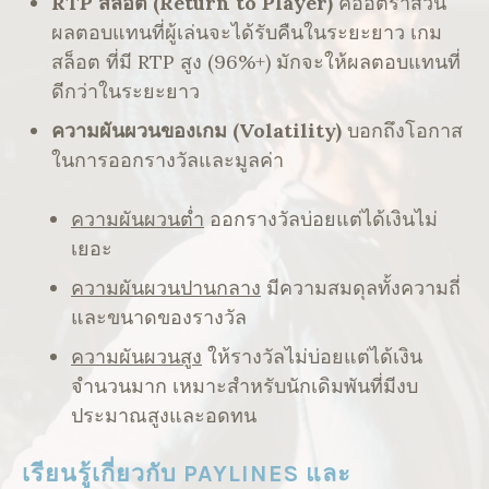
RTP สล็อต (Return to Player)
คืออัตราส่วน
ผลตอบแทนที่ผู้เล่นจะได้รับคืนในระยะยาว เกม
สล็อต ที่มี RTP สูง (96%+) มักจะให้ผลตอบแทนที่
ดีกว่าในระยะยาว
ความผันผวนของเกม (Volatility)
บอกถึงโอกาส
ในการออกรางวัลและมูลค่า
ความผันผวนต่ำ
ออกรางวัลบ่อยแต่ได้เงินไม่
เยอะ
ความผันผวนปานกลาง
มีความสมดุลทั้งความถี่
และขนาดของรางวัล
ความผันผวนสูง
ให้รางวัลไม่บ่อยแต่ได้เงิน
จำนวนมาก เหมาะสำหรับนักเดิมพันที่มีงบ
ประมาณสูงและอดทน
เรียนรู้เกี่ยวกับ
PAYLINES
และ