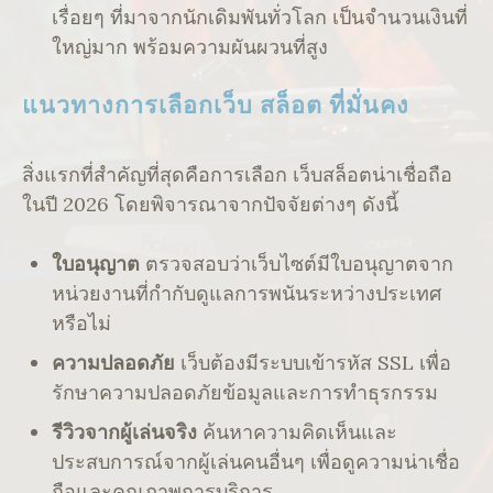
เรื่อยๆ ที่มาจากนักเดิมพันทั่วโลก เป็นจำนวนเงินที่
ใหญ่มาก พร้อมความผันผวนที่สูง
แนวทางการเลือกเว็บ สล็อต ที่มั่นคง
สิ่งแรกที่สำคัญที่สุดคือการเลือก เว็บสล็อตน่าเชื่อถือ
ในปี 2026 โดยพิจารณาจากปัจจัยต่างๆ ดังนี้
ใบอนุญาต
ตรวจสอบว่าเว็บไซต์มีใบอนุญาตจาก
หน่วยงานที่กำกับดูแลการพนันระหว่างประเทศ
หรือไม่
ความปลอดภัย
เว็บต้องมีระบบเข้ารหัส SSL เพื่อ
รักษาความปลอดภัยข้อมูลและการทำธุรกรรม
รีวิวจากผู้เล่นจริง
ค้นหาความคิดเห็นและ
ประสบการณ์จากผู้เล่นคนอื่นๆ เพื่อดูความน่าเชื่อ
ถือและคุณภาพการบริการ