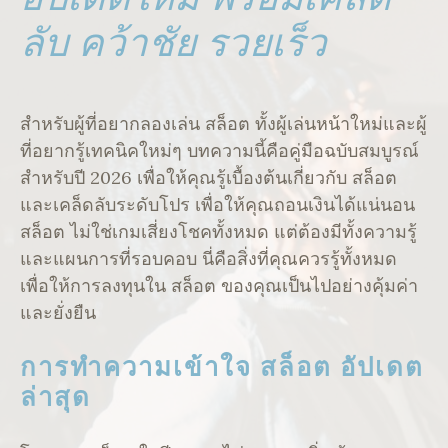
ลับ คว้าชัย รวยเร็ว
สำหรับผู้ที่อยากลองเล่น สล็อต ทั้งผู้เล่นหน้าใหม่และผู้
ที่อยากรู้เทคนิคใหม่ๆ บทความนี้คือคู่มือฉบับสมบูรณ์
สำหรับปี 2026 เพื่อให้คุณรู้เบื้องต้นเกี่ยวกับ สล็อต
และเคล็ดลับระดับโปร เพื่อให้คุณถอนเงินได้แน่นอน
สล็อต ไม่ใช่เกมเสี่ยงโชคทั้งหมด แต่ต้องมีทั้งความรู้
และแผนการที่รอบคอบ นี่คือสิ่งที่คุณควรรู้ทั้งหมด
เพื่อให้การลงทุนใน สล็อต ของคุณเป็นไปอย่างคุ้มค่า
และยั่งยืน
การทำความเข้าใจ สล็อต อัปเดต
ล่าสุด