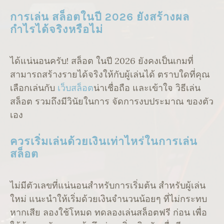
การเล่น สล็อตในปี 2026 ยังสร้างผล
กำไรได้จริงหรือไม่
ได้แน่นอนครับ! สล็อต ในปี 2026 ยังคงเป็นเกมที่
สามารถสร้างรายได้จริงให้กับผู้เล่นได้ ตราบใดที่คุณ
เลือกเล่นกับ
เว็บสล็อต
น่าเชื่อถือ และเข้าใจ วิธีเล่น
สล็อต รวมถึงมีวินัยในการ จัดการงบประมาณ ของตัว
เอง
ควรเริ่มเล่นด้วยเงินเท่าไหร่ในการเล่น
สล็อต
ไม่มีตัวเลขที่แน่นอนสำหรับการเริ่มต้น สำหรับผู้เล่น
ใหม่ แนะนำให้เริ่มด้วยเงินจำนวนน้อยๆ ที่ไม่กระทบ
หากเสีย ลองใช้โหมด ทดลองเล่นสล็อตฟรี ก่อน เพื่อ