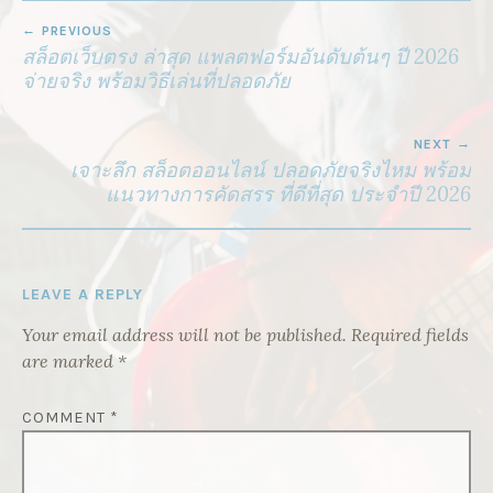
POST
PREVIOUS
NAVIGATION
สล็อตเว็บตรง ล่าสุด แพลตฟอร์มอันดับต้นๆ ปี 2026
จ่ายจริง พร้อมวิธีเล่นที่ปลอดภัย
NEXT
เจาะลึก สล็อตออนไลน์ ปลอดภัยจริงไหม พร้อม
แนวทางการคัดสรร ที่ดีที่สุด ประจำปี 2026
LEAVE A REPLY
Your email address will not be published.
Required fields
are marked
*
COMMENT
*