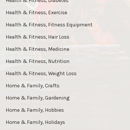
Health & Fitness, Diabetes
Health & Fitness, Exercise
Health & Fitness, Fitness Equipment
Health & Fitness, Hair Loss
Health & Fitness, Medicine
Health & Fitness, Nutrition
Health & Fitness, Weight Loss
Home & Family, Crafts
Home & Family, Gardening
Home & Family, Hobbies
Home & Family, Holidays