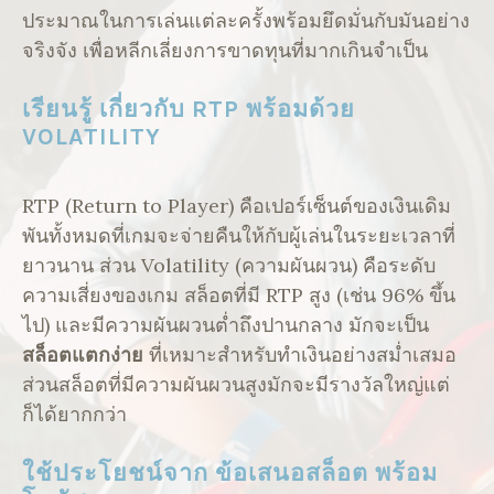
ประมาณในการเล่นแต่ละครั้งพร้อมยึดมั่นกับมันอย่าง
จริงจัง เพื่อหลีกเลี่ยงการขาดทุนที่มากเกินจำเป็น
เรียนรู้ เกี่ยวกับ RTP พร้อมด้วย
VOLATILITY
RTP (Return to Player) คือเปอร์เซ็นต์ของเงินเดิม
พันทั้งหมดที่เกมจะจ่ายคืนให้กับผู้เล่นในระยะเวลาที่
ยาวนาน ส่วน Volatility (ความผันผวน) คือระดับ
ความเสี่ยงของเกม สล็อตที่มี RTP สูง (เช่น 96% ขึ้น
ไป) และมีความผันผวนต่ำถึงปานกลาง มักจะเป็น
สล็อตแตกง่าย
ที่เหมาะสำหรับทำเงินอย่างสม่ำเสมอ
ส่วนสล็อตที่มีความผันผวนสูงมักจะมีรางวัลใหญ่แต่
ก็ได้ยากกว่า
ใช้ประโยชน์จาก ข้อเสนอสล็อต พร้อม