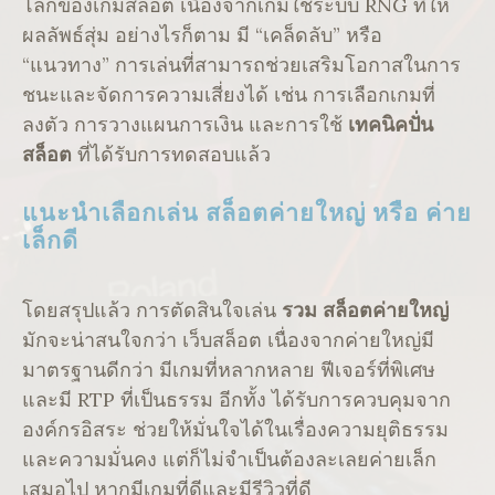
โลกของเกมสล็อต เนื่องจากเกมใช้ระบบ RNG ที่ให้
ผลลัพธ์สุ่ม อย่างไรก็ตาม มี “เคล็ดลับ” หรือ
“แนวทาง” การเล่นที่สามารถช่วยเสริมโอกาสในการ
ชนะและจัดการความเสี่ยงได้ เช่น การเลือกเกมที่
ลงตัว การวางแผนการเงิน และการใช้
เทคนิคปั่น
สล็อต
ที่ได้รับการทดสอบแล้ว
แนะนำเลือกเล่น สล็อตค่ายใหญ่ หรือ ค่าย
เล็กดี
โดยสรุปแล้ว การตัดสินใจเล่น
รวม สล็อตค่ายใหญ่
มักจะน่าสนใจกว่า เว็บสล็อต เนื่องจากค่ายใหญ่มี
มาตรฐานดีกว่า มีเกมที่หลากหลาย ฟีเจอร์ที่พิเศษ
และมี RTP ที่เป็นธรรม อีกทั้ง ได้รับการควบคุมจาก
องค์กรอิสระ ช่วยให้มั่นใจได้ในเรื่องความยุติธรรม
และความมั่นคง แต่ก็ไม่จำเป็นต้องละเลยค่ายเล็ก
เสมอไป หากมีเกมที่ดีและมีรีวิวที่ดี