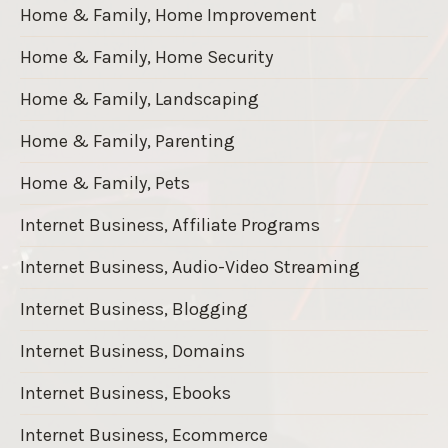
Home & Family, Home Improvement
Home & Family, Home Security
Home & Family, Landscaping
Home & Family, Parenting
Home & Family, Pets
Internet Business, Affiliate Programs
Internet Business, Audio-Video Streaming
Internet Business, Blogging
Internet Business, Domains
Internet Business, Ebooks
Internet Business, Ecommerce