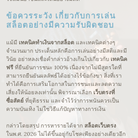
ข้อควรระวัง เกี่ยวกับการเล่น
สล็อตอย่างมีความรับผิดชอบ
แม้มี
เทคนิคทำเงินจากสล็อต
และเทคนิคต่างๆ
จำนวนมาก ประเด็นหลักคือการเล่นอย่างมีสติและมี
วินัย อย่าหลงเชื่อคำกล่าวอ้างเกินไปเกี่ยวกับ
เทคนิค
ฟรี
ที่ยืนยันการชนะ 100% เนื่องจากไม่มีสูตรใดที่
สามารถยืนยันผลลัพธ์ได้อย่างไร้ข้อกังขา สิ่งที่เรา
ทำได้คือการเสริมโอกาสในการชนะและลดความ
เสี่ยงให้น้อยลงเท่านั้น พิจารณาเลือก
เว็บตรงที่
ซื่อสัตย์
ที่ยุติธรรม และจำไว้ว่าการพนันควรเป็น
ความบันเทิง ไม่ใช่วิธีแก้ปัญหาทางการเงิน
กล่าวโดยสรุป การหารายได้จาก
สล็อตเว็บตรง
ในพ.ศ. 2026 ไม่ได้ขึ้นอยู่กับโชคเพียงอย่างเดียวอีก