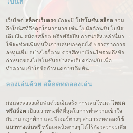
โบนัส
เว็บไซต์
สล็อตเว็บตรง
มักจะมี
โปรโมชั่น สล็อต
รวม
ถึงโบนัสที่ดึงดูดใจมากมาย เช่น โบนัสต้อนรับ โบนัส
เติมเงิน สมัครสล็อต หรือฟรีสปิน การนำสิ่งเหล่านี้มา
ใช้จะช่วยเพิ่มทุนในการเล่นของคุณได้ ปราศจากการ
ลงทุนเพิ่ม อย่างไรก็ตาม ควรศึกษาเงื่อนไขรวมถึงข้อ
กำหนดของโปรโมชั่นอย่างละเอียดก่อนรับ เพื่อ
ทำความเข้าใจข้อกำหนดการเดิมพัน
ลองเล่นด้วย
สล็อตทดลองเล่น
ก่อนจะลงลงเดิมพันด้วยเงินจริง การเล่นโหมด
โหมด
ฟรีสล็อต
เป็นแนวทางที่ดีที่สุดในการทำความเข้าใจ
กับเกม กฎกติกา และฟีเจอร์ต่างๆ สามารถทดลองใช้
แนวทางเล่นฟรี
หรือเทคนิคต่างๆ ได้ไร้กังวลว่าจะเสีย