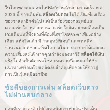
ในโลกของเกมออนไลน์ซึ่งก้าวหน้าอย่างรวดเร็ว พ.ศ.
2026 นี้ การเดิมพัน
สล็อตเว็บตรง
ไม่ได้เป็นเพียงเรื่อง
ของวาสนาอีกต่อไป แต่เป็นเรื่องของกลยุทธ์และ
ความเข้าใจ! หลายท่านอาจเข้าใจผิดว่าเกมสล็อตเป็น
เกมเดิมพันที่พึ่งดวงที่ต้องพึ่งพาโชคชะตาเพียงอย่าง
เดียว แท้จริงแล้ว มี “กลยุทธ์พิเศษ” และเทคนิค
จำนวนมากที่ช่วยเสริมโอกาสในการหารายได้และลด
ความเสี่ยงลงได้ หากคุณกำลังมองหาวิธี
สล็อตได้เงิน
จริง
ไม่จำเป็นต้องรอโชค บทความนี้จะมอบให้ซึ่ง
แนวทางพร้อมด้วยเคล็ดลับสำคัญเพื่อช่วยให้ก้าวสู่
การเป็นผู้เล่นมืออาชีพ!
ข้อดีของการเล่น สล็อตเว็บตรง
ไม่ผ่านคนกลาง
ก่อนที่เราจะลงลึกไปถึงเทคนิคการทำเงิน ประเด็น