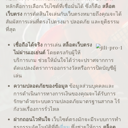
หลักคือการเลือกเว็บไซต์ที่เชื่อมั่นได้ ซึ่งก็คือ
สล็อต
เว็บตรง
การตัดสินใจเล่นกับเว็บตรงหมายถึงคุณจะได้
สัมผัสการเล่นที่ตรงไปตรงมา ปลอดภัย และยุติธรรม
ที่สุด
เชื่อถือได้จริง
การเล่น
สล็อตเว็บตรง
ไม่ผ่านเอเย่นต์
โดยตรงกับผู้ให้
บริการเกม ช่วยให้มั่นใจได้ว่าจะปราศจากการ
ดัดแปลงอัตราการออกรางวัลหรือการปิดบัญชีผู้
เล่น
ความปลอดภัยของข้อมูล
ข้อมูลส่วนบุคคลและ
การดำเนินการทางการเงินของคุณจะได้รับการ
รักษาด้วยระบบความปลอดภัยมาตรฐานสากล ไร้
กังวลเรื่องการรั่วไหล
ฝากถอนไวทันใจ
เว็บไซต์ตรงมักจะมีระบบการทำ
ธุรกรรมอัตโนมัติที่ดีเ
ยี่ยม
ซึ่งช่วยให้การ
สล็อต