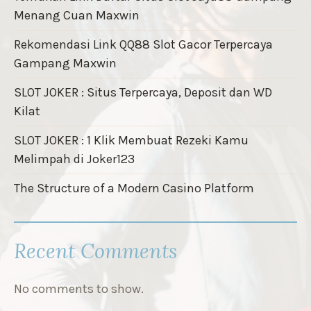
Menang Cuan Maxwin
Rekomendasi Link QQ88 Slot Gacor Terpercaya
Gampang Maxwin
SLOT JOKER : Situs Terpercaya, Deposit dan WD
Kilat
SLOT JOKER : 1 Klik Membuat Rezeki Kamu
Melimpah di Joker123
The Structure of a Modern Casino Platform
Recent Comments
No comments to show.