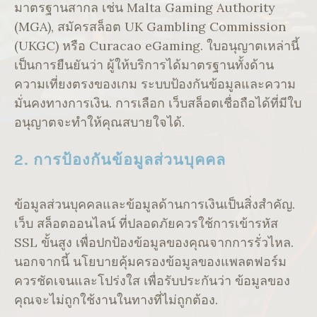
มาตรฐานสากล เช่น Malta Gaming Authority
(MGA), สมัครสล็อต UK Gambling Commission
(UKGC) หรือ Curacao eGaming. ใบอนุญาตเหล่านี้
เป็นการยืนยันว่า ผู้ให้บริการได้มาตรฐานทั้งด้าน
ความเที่ยงตรงของเกม ระบบป้องกันข้อมูลและความ
มั่นคงทางการเงิน. การเลือก เว็บสล็อตเชื่อถือได้ที่มีใบ
อนุญาตจะทำให้คุณสบายใจได้.
2. การป้องกันข้อมูลส่วนบุคคล
ข้อมูลส่วนบุคคลและข้อมูลด้านการเงินเป็นสิ่งสำคัญ.
เว็บ สล็อตออนไลน์ ที่ปลอดภัยควรใช้การเข้ารหัส
SSL ขั้นสูง เพื่อปกป้องข้อมูลของคุณจากการรั่วไหล.
นอกจากนี้ นโยบายคุ้มครองข้อมูลของแพลตฟอร์ม
ควรชัดเจนและโปร่งใส เพื่อรับประกันว่า ข้อมูลของ
คุณจะไม่ถูกใช้งานในทางที่ไม่ถูกต้อง.