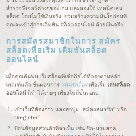
สำรวจฟีเจอร์ต่างๆของเกม และลองใช้ เทคนิคเล่น
สล็อต โดยไม่ใช้เงินจริง. ช่วยสร้างความมั่นใจก่อนที่
คุณจะเข้าสู่การเดิมพัน สล็อตออนไลน์ ด้วยเงินจริง.
การสมัครสมาชิกในการ สมัคร
สล็อตเพื่อเริ่ม เดิมพันสล็อต
ออนไลน์
เมื่อคุณค้นพบ เว็บสล็อตที่เชื่อถือได้ที่ตรงตามหลัก
เกณฑ์แล้ว ขั้นตอนการ
สมัครสล็อต
เพื่อเริ่ม
เล่นสล็อต
ออนไลน์
ก็ทำได้ง่ายๆ เพียงไม่กี่ขั้นตอน.
เข้าเว็บที่ต้องการ และหาปุ่ม “สมัครสมาชิก” หรือ
“Register”.
ป้อนข้อมูลส่วนตัวที่จำเป็น เช่น ชื่อ-นามสกุล,