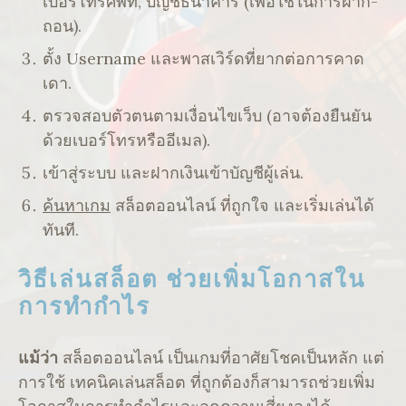
เบอร์โทรศัพท์, บัญชีธนาคาร (เพื่อใช้ในการฝาก-
ถอน).
ตั้ง Username และพาสเวิร์ดที่ยากต่อการคาด
เดา.
ตรวจสอบตัวตนตามเงื่อนไขเว็บ (อาจต้องยืนยัน
ด้วยเบอร์โทรหรืออีเมล).
เข้าสู่ระบบ และฝากเงินเข้าบัญชีผู้เล่น.
ค้นหาเกม
สล็อตออนไลน์ ที่ถูกใจ และเริ่มเล่นได้
ทันที.
วิธีเล่นสล็อต ช่วยเพิ่มโอกาสใน
การทำกำไร
แม้ว่า
สล็อตออนไลน์ เป็นเกมที่อาศัยโชคเป็นหลัก แต่
การใช้ เทคนิคเล่นสล็อต ที่ถูกต้องก็สามารถช่วยเพิ่ม