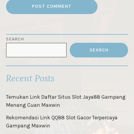
SEARCH
SEARCH
Recent Posts
Temukan Link Daftar Situs Slot Jaya88 Gampang
Menang Cuan Maxwin
Rekomendasi Link QQ88 Slot Gacor Terpercaya
Gampang Maxwin