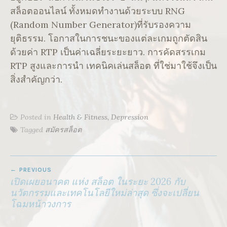
สล็อตออนไลน์ ทั้งหมดทำงานด้วยระบบ RNG
(Random Number Generator)ที่รับรองความ
ยุติธรรม. โอกาสในการชนะของแต่ละเกมถูกตัดสิน
ด้วยค่า RTP เป็นค่าเฉลี่ยระยะยาว. การคัดสรรเกม
RTP สูงและการนำ เทคนิคเล่นสล็อต ที่ใช่มาใช้จึงเป็น
สิ่งสำคัญกว่า.
Posted in
Health & Fitness, Depression
Tagged
สมัครสล็อต
POST
PREVIOUS
NAVIGATION
เปิดเผยอนาคต แห่ง สล็อต ในระยะ 2026 กับ
นวัตกรรมและเทคโนโลยีใหม่ล่าสุด ซึ่งจะเปลี่ยน
โฉมหน้าวงการ