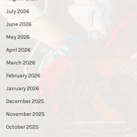
July 2026
June 2026
May 2026
April 2026
March 2026
February 2026
January 2026
December 2025
November 2025
October 2025