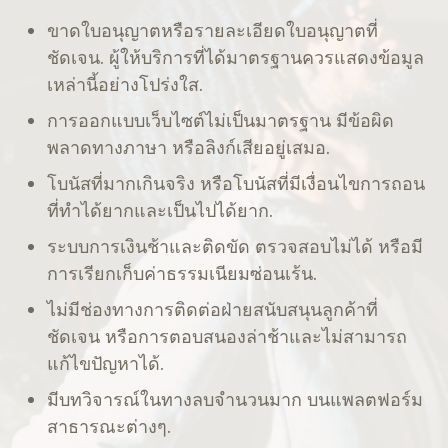
ขาดใบอนุญาตหรือรายละเอียดใบอนุญาตที่
ชัดเจน. ผู้ให้บริการที่ได้มาตรฐานควรแสดงข้อมูล
เหล่านี้อย่างโปร่งใส.
การออกแบบเว็บไซต์ไม่เป็นมาตรฐาน มีข้อผิด
พลาดทางภาษา หรือลิงก์เสียอยู่เสมอ.
โบนัสที่มากเกินจริง หรือโบนัสที่มีเงื่อนไขการถอน
ที่ทำได้ยากและเป็นไปได้ยาก.
ระบบการเงินช้าและติดขัด ตรวจสอบไม่ได้ หรือมี
การเรียกเก็บค่าธรรมเนียมซ่อนเร้น.
ไม่มีช่องทางการติดต่อฝ่ายสนับสนุนลูกค้าที่
ชัดเจน หรือการตอบสนองล่าช้าและไม่สามารถ
แก้ไขปัญหาได้.
มีบทวิจารณ์ในทางลบจำนวนมาก บนแพลตฟอร์ม
สาธารณะต่างๆ.