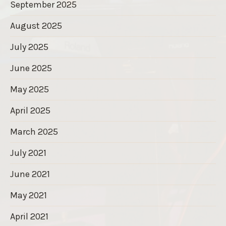
September 2025
August 2025
July 2025
June 2025
May 2025
April 2025
March 2025
July 2021
June 2021
May 2021
April 2021