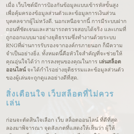
เมื่อ เว็บไซต์มีการป้องกันข้อมูลแบบเข้ารหัสขั้นสูง
เพื่อคุ้มครองข้อมูลส่วนตัวและข้อมูลการเงินส่วน
บุคคลจากผู้ไม่หวังดี. นอกเหนือจากนี้ การมีระบบฝาก
ถอนที่ชัดเจนและสามารถตรวจสอบได้จริง และเกมที่
ถูกออกแบบมาอย่างยุติธรรมซึ่งทำงานด้วยระบบ
RNGที่ผ่านการรับรองจากองค์กรภายนอก ก็มีความ
จำเป็นอย่างยิ่ง. ทั้งหมดนี้คือหัวใจสำคัญที่จะช่วยให้
คุณอุ่นใจได้ว่า การลงทุนของคุณในการ
เล่นสล็อต
ออนไลน์
จะได้กำไรอย่างยุติธรรมและข้อมูลส่วนตัว
ของผู้เล่นจะถูกดูแลอย่างดีที่สุด.
สิ่งเตือนใจ เว็บสล็อตที่ไม่ควร
เล่น
ก่อนจะตัดสินใจเลือก เว็บ สล็อตออนไลน์ ที่ดีที่สุด
ลองมาพิจารณา จุดสังเกตที่แสดงให้เห็นว่า ผู้ให้