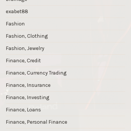
exabet88
Fashion
Fashion, Clothing
Fashion, Jewelry
Finance, Credit
Finance, Currency Trading
Finance, Insurance
Finance, Investing
Finance, Loans
Finance, Personal Finance