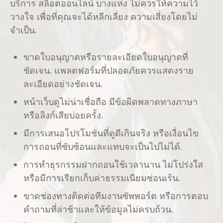
บริการ สล็อตออนไลน์ บางแห่ง ไม่ควรให้ความไว้
วางใจ เพื่อที่คุณจะได้หลีกเลี่ยง ความเสี่ยงโดยไม่
จำเป็น.
ขาดใบอนุญาตหรือรายละเอียดใบอนุญาตที่
ชัดเจน. แพลตฟอร์มที่ปลอดภัยควรแสดงราย
ละเอียดอย่างชัดเจน.
หน้าเว็บดูไม่น่าเชื่อถือ มีข้อผิดพลาดทางภาษา
หรือลิงก์เสียบ่อยครั้ง.
มีการเสนอโปรโมชั่นที่ดูดีเกินจริง หรือเงื่อนไข
การถอนที่ซับซ้อนและแทบจะเป็นไปไม่ได้.
การทำธุรกรรมฝากถอนใช้เวลานาน ไม่โปร่งใส
หรือมีการเรียกเก็บค่าธรรมเนียมซ่อนเร้น.
ขาดช่องทางติดต่อทีมงานซัพพอร์ต หรือการตอบ
คำถามที่ล่าช้าและให้ข้อมูลไม่ครบถ้วน.