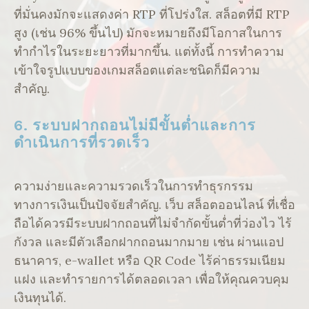
ที่มั่นคงมักจะแสดงค่า RTP ที่โปร่งใส. สล็อตที่มี RTP
สูง (เช่น 96% ขึ้นไป) มักจะหมายถึงมีโอกาสในการ
ทำกำไรในระยะยาวที่มากขึ้น. แต่ทั้งนี้ การทำความ
เข้าใจรูปแบบของเกมสล็อตแต่ละชนิดก็มีความ
สำคัญ.
6. ระบบฝากถอนไม่มีขั้นต่ำและการ
ดำเนินการที่รวดเร็ว
ความง่ายและความรวดเร็วในการทำธุรกรรม
ทางการเงินเป็นปัจจัยสำคัญ. เว็บ สล็อตออนไลน์ ที่เชื่อ
ถือได้ควรมีระบบฝากถอนที่ไม่จำกัดขั้นต่ำที่ว่องไว ไร้
กังวล และมีตัวเลือกฝากถอนมากมาย เช่น ผ่านแอป
ธนาคาร, e-wallet หรือ QR Code ไร้ค่าธรรมเนียม
แฝง และทำรายการได้ตลอดเวลา เพื่อให้คุณควบคุม
เงินทุนได้.