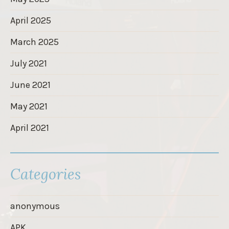
April 2025
March 2025
July 2021
June 2021
May 2021
April 2021
Categories
anonymous
APK