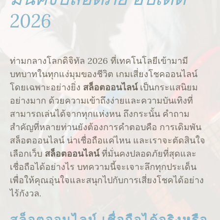
2026
ท่ามกลางโลกดิจิทัล 2026 ที่เทคโนโลยีเข้ามามี
บทบาทในทุกแง่มุมของชีวิต เกมเสี่ยงโชคออนไลน์
โดยเฉพาะอย่างยิ่ง
สล็อตออนไลน์
เป็นกระแสนิยม
อย่างมาก ด้วยความเข้าถึงง่ายและความบันเทิงที่
สามารถเล่นได้จากทุกแห่งหน ถึงกระนั้น คำถาม
สำคัญที่หลายท่านยังต้องการคำตอบคือ การเดิมพัน
สล็อตออนไลน์ น่าเชื่อถือแค่ไหน และเราจะตัดสินใจ
เลือกเว็บ
สล็อตออนไลน์
ที่มั่นคงปลอดภัยที่สุดและ
เชื่อถือได้อย่างไร บทความนี้จะเจาะลึกทุกประเด็น
เพื่อให้คุณอุ่นใจและสนุกไปกับการเสี่ยงโชคได้อย่าง
ไร้กังวล.