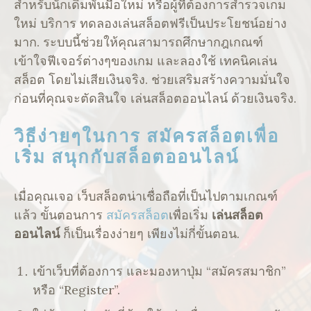
สำหรับนักเดิมพันมือใหม่ หรือผู้ที่ต้องการสำรวจเกม
ใหม่ บริการ ทดลองเล่นสล็อตฟรีเป็นประโยชน์อย่าง
มาก. ระบบนี้ช่วยให้คุณสามารถศึกษากฎเกณฑ์
เข้าใจฟีเจอร์ต่างๆของเกม และลองใช้ เทคนิคเล่น
สล็อต โดยไม่เสียเงินจริง. ช่วยเสริมสร้างความมั่นใจ
ก่อนที่คุณจะตัดสินใจ เล่นสล็อตออนไลน์ ด้วยเงินจริง.
วิธีง่ายๆในการ สมัครสล็อตเพื่อ
เริ่ม สนุกกับสล็อตออนไลน์
เมื่อคุณเจอ เว็บสล็อตน่าเชื่อถือที่เป็นไปตามเกณฑ์
แล้ว ขั้นตอนการ
สมัครสล็อต
เพื่อเริ่ม
เล่นสล็อต
ออนไลน์
ก็เป็นเรื่องง่ายๆ เพียงไม่กี่ขั้นตอน.
เข้าเว็บที่ต้องการ และมองหาปุ่ม “สมัครสมาชิก”
หรือ “Register”.