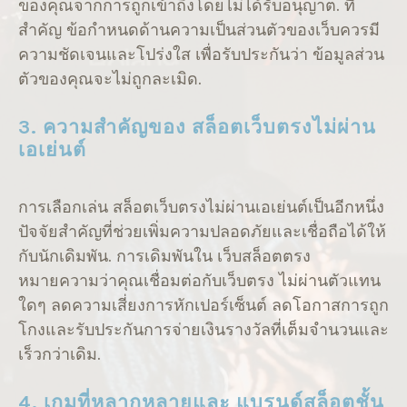
ของคุณจากการถูกเข้าถึงโดยไม่ได้รับอนุญาต. ที่
สำคัญ ข้อกำหนดด้านความเป็นส่วนตัวของเว็บควรมี
ความชัดเจนและโปร่งใส เพื่อรับประกันว่า ข้อมูลส่วน
ตัวของคุณจะไม่ถูกละเมิด.
3. ความสำคัญของ สล็อตเว็บตรงไม่ผ่าน
เอเย่นต์
การเลือกเล่น สล็อตเว็บตรงไม่ผ่านเอเย่นต์เป็นอีกหนึ่ง
ปัจจัยสำคัญที่ช่วยเพิ่มความปลอดภัยและเชื่อถือได้ให้
กับนักเดิมพัน. การเดิมพันใน เว็บสล็อตตรง
หมายความว่าคุณเชื่อมต่อกับเว็บตรง ไม่ผ่านตัวแทน
ใดๆ ลดความเสี่ยงการหักเปอร์เซ็นต์ ลดโอกาสการถูก
โกงและรับประกันการจ่ายเงินรางวัลที่เต็มจำนวนและ
เร็วกว่าเดิม.
4. เกมที่หลากหลายและ แบรนด์สล็อตชั้น