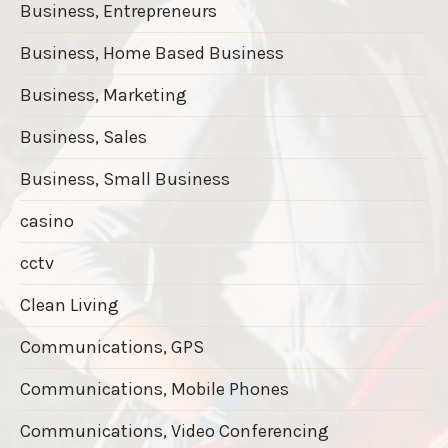
Business, Entrepreneurs
Business, Home Based Business
Business, Marketing
Business, Sales
Business, Small Business
casino
cctv
Clean Living
Communications, GPS
Communications, Mobile Phones
Communications, Video Conferencing