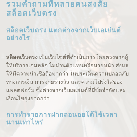
รวมคำถามที่หลายคนสงสัย
สล็อตเว็บตรง
สล็อตเว็บตรง แตกต่างจากเว็บเอเย่นต์
อย่างไร
สล็อตเว็บตรง
เป็นเว็บไซต์ที่ดำเนินการโดยตรงจากผู้
ให้บริการเกมหลัก ไม่ผ่านตัวแทนหรือนายหน้า ส่งผล
ให้มีความน่าเชื่อถือมากว่า ในประเด็นความปลอดภัย
ทางการเงิน การจ่ายรางวัล และความโปร่งใสของ
แพลตฟอร์ม ซึ่งต่างจากเว็บเอเย่นต์ที่มีข้อจำกัดและ
เงื่อนไขยุ่งยากกว่า
การทำรายการฝากถอนออโต้ใช้เวลา
นานเท่าไหร่