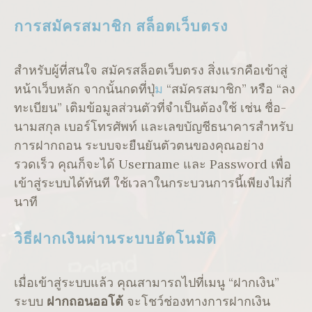
การสมัครสมาชิก สล็อตเว็บตรง
สำหรับผู้ที่สนใจ สมัครสล็อตเว็บตรง สิ่งแรกคือเข้าสู่
หน้าเว็บหลัก จากนั้นกดที่ป
ุ่ม
“สมัครสมาชิก” หรือ “ลง
ทะเบียน” เติมข้อมูลส่วนตัวที่จำเป็นต้องใช้ เช่น ชื่อ-
นามสกุล เบอร์โทรศัพท์ และเลขบัญชีธนาคารสำหรับ
การฝากถอน ระบบจะยืนยันตัวตนของคุณอย่าง
รวดเร็ว คุณก็จะได้ Username และ Password เพื่อ
เข้าสู่ระบบได้ทันที ใช้เวลาในกระบวนการนี้เพียงไม่กี่
นาที
วิธีฝากเงินผ่านระบบอัตโนมัติ
เมื่อเข้าสู่ระบบแล้ว คุณสามารถไปที่เมนู “ฝากเงิน”
ระบบ
ฝากถอนออโต้
จะโชว์ช่องทางการฝากเงิน