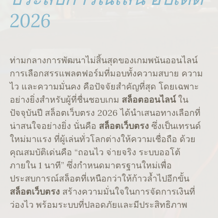
2026
ท่ามกลางการพัฒนาไม่สิ้นสุดของเกมพนันออนไลน์
การเลือกสรรแพลตฟอร์มที่มอบทั้งความสบาย ความ
ไว และความมั่นคง คือปัจจัยสำคัญที่สุด โดยเฉพาะ
อย่างยิ่งสำหรับผู้ที่ชื่นชอบเกม
สล็อตออนไลน์
ใน
ปัจจุบันปี สล็อตเว็บตรง 2026 ได้นำเสนอทางเลือกที่
น่าสนใจอย่างยิ่ง นั่นคือ
สล็อตเว็บตรง
ซึ่งเป็นเทรนด์
ใหม่มาแรง ที่ผู้เล่นทั่วโลกต่างให้ความเชื่อถือ ด้วย
คุณสมบัติเด่นคือ “ถอนไว จ่ายจริง ระบบออโต้
ภายใน 1 นาที” ซึ่งกำหนดมาตรฐานใหม่เพื่อ
ประสบการณ์สล็อตที่เหนือกว่าให้ก้าวล้ำไปอีกขั้น
สล็อตเว็บตรง
สร้างความมั่นใจในการจัดการเงินที่
ว่องไว พร้อมระบบที่ปลอดภัยและมีประสิทธิภาพ