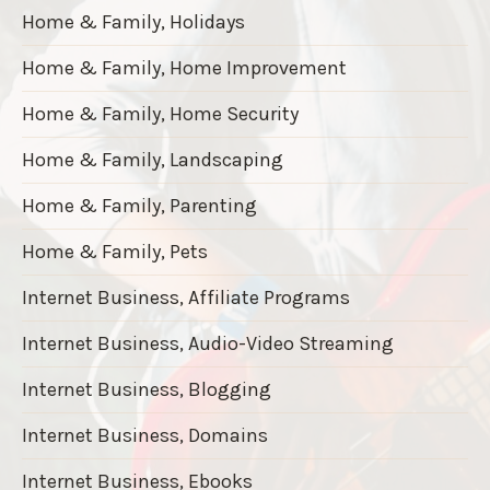
Home & Family, Holidays
Home & Family, Home Improvement
Home & Family, Home Security
Home & Family, Landscaping
Home & Family, Parenting
Home & Family, Pets
Internet Business, Affiliate Programs
Internet Business, Audio-Video Streaming
Internet Business, Blogging
Internet Business, Domains
Internet Business, Ebooks