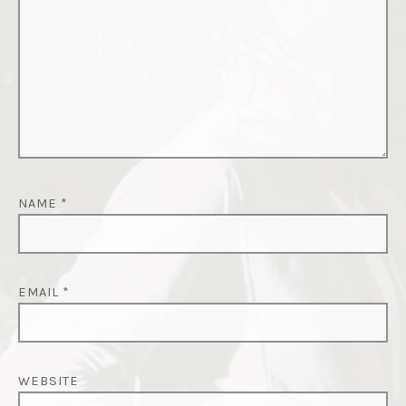
NAME
*
EMAIL
*
WEBSITE