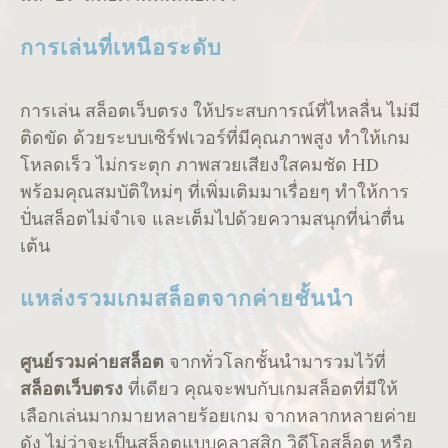
การเล่นที่เหนือระดับ
การเล่น สล็อตเว็บตรง ให้ประสบการณ์ที่ไหลลื่น ไม่มี
ติดขัด ด้วยระบบเซิร์ฟเวอร์ที่มีคุณภาพสูง ทำให้เกม
โหลดเร็ว ไม่กระตุก ภาพสวยเสียงใสคมชัด HD
พร้อมคุณสมบัติใหม่ๆ ที่เพิ่มเติมมาเรื่อยๆ ทำให้การ
ปั่นสล็อตไม่จำเจ และเต็มไปด้วยความสนุกที่น่าตื่น
เต้น
แหล่งรวมเกมสล็อตจากค่ายชั้นนำ
ศูนย์รวมค่ายสล็อต
จากทั่วโลกชั้นนำมารวมไว้ที่
สล็อตเว็บตรง
ที่เดียว คุณจะพบกับเกมสล็อตที่มีให้
เลือกเล่นมากมายหลายร้อยเกม จากหลากหลายค่าย
ดัง ไม่ว่าจะเป็นสล็อตแบบคลาสสิก วิดีโอสล็อต หรือ