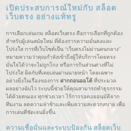
เปิดประสบการณ์ใหม่กับ
สล็อต
เว็บตรง
อย่างแท้ทรู
การเลือกเล่นเกม สล็อตเว็บตรง คือการเลือกที่ถูกต้อง
สำหรับผู้เล่นสมัยใหม่ ที่ต้องการความมั่นคงและ
โปร่งใส การที่เว็บไซต์เป็น “เว็บตรงไม่ผ่านคนกลาง”
หมายความว่าคุณกำลังเข้าถึงผู้ให้บริการโดยตรง
มั่นใจได้ว่าจะไม่ถูกโกง หรือการกินส่วนต่างที่ไม่
โปร่งใส ผิดกับที่เคยเล่นผ่านนายหน้า โดยเฉพาะ
อย่างยิ่งในเรื่องของการ
ฝากถอนออโต้
ที่ประมวล
ผลอย่างฉับไว ระบบนี้ช่วยให้คุณสามารถทำธุรกรรม
ได้ด้วยตนเอง ทุกช่วงเวลา ไร้การรอคอยอนุมัติจาก
ทีมงาน ลดความล่าช้าและเพิ่มความสะดวกสบาย เพื่อ
การเล่นที่ชัดเจนยิ่งขึ้น
ความเชื่อมั่นและระบบป้องกัน
สล็อตเว็บ