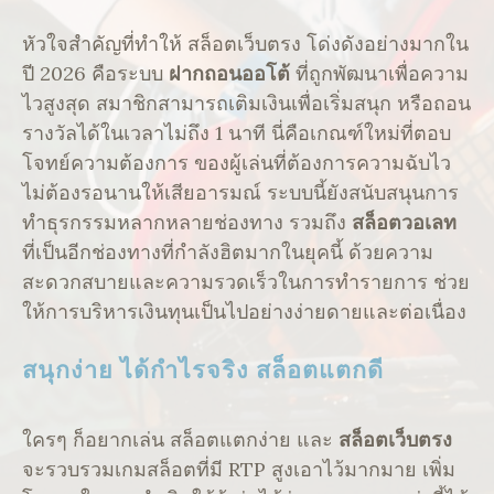
หัวใจสำคัญที่ทำให้ สล็อตเว็บตรง โด่งดังอย่างมากใน
ปี 2026 คือระบบ
ฝากถอนออโต้
ที่ถูกพัฒนาเพื่อความ
ไวสูงสุด สมาชิกสามารถเติมเงินเพื่อเริ่มสนุก หรือถอน
รางวัลได้ในเวลาไม่ถึง 1 นาที นี่คือเกณฑ์ใหม่ที่ตอบ
โจทย์ความต้องการ ของผู้เล่นที่ต้องการความฉับไว
ไม่ต้องรอนานให้เสียอารมณ์ ระบบนี้ยังสนับสนุนการ
ทำธุรกรรมหลากหลายช่องทาง รวมถึง
สล็อตวอเลท
ที่เป็นอีกช่องทางที่กำลังฮิตมากในยุคนี้ ด้วยความ
สะดวกสบายและความรวดเร็วในการทำรายการ ช่วย
ให้การบริหารเงินทุนเป็นไปอย่างง่ายดายและต่อเนื่อง
สนุกง่าย ได้กำไรจริง สล็อตแตกดี
ใครๆ ก็อยากเล่น สล็อตแตกง่าย และ
สล็อตเว็บตรง
จะรวบรวมเกมสล็อตที่มี RTP สูงเอาไว้มากมาย เพิ่ม