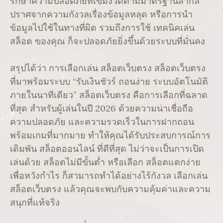
รักษาความปลอดภัยที่เข้มงวดตามมาตรฐานสากล
ปราศจากความกังวลเรื่องข้อมูลหลุด หรือการนำ
ข้อมูลไปใช้ในทางที่ผิด รวมถึงการใช้ เทคนิคเล่น
สล็อต ของคุณ ก็จะปลอดภัยยิ่งขึ้นด้วยระบบที่มั่นคง
สรุปได้ว่า การเลือกเล่น สล็อตเว็บตรง สล็อตเว็บตรง
ที่มาพร้อมระบบ “รับเงินชัวร์ ถอนง่าย ระบบอัตโนมัติ
ภายในนาทีเดียว” สล็อตเว็บตรง คือการเลือกที่ฉลาด
ที่สุด สำหรับผู้เล่นในปี 2026 ด้วยความน่าเชื่อถือ
ความปลอดภัย และความรวดเร็วในการฝากถอน
พร้อมเกมที่มากมาย ทำให้คุณได้รับประสบการณ์การ
เดิมพัน สล็อตออนไลน์ ที่ดีที่สุด ไม่ว่าจะเป็นการเปิด
เล่นด้วย สล็อตไม่มีขั้นต่ำ หรือเลือก สล็อตแตกง่าย
เพื่อหวังกำไร ก็สามารถทำได้อย่างไร้กังวล เลือกเล่น
สล็อตเว็บตรง แล้วคุณจะพบกับความคุ้มค่าและความ
สนุกที่แท้จริง