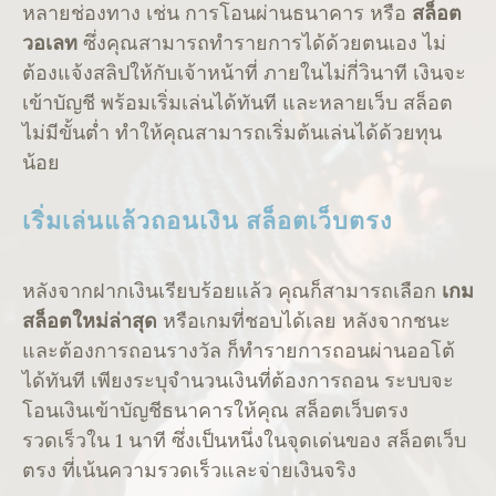
หลายช่องทาง เช่น การโอนผ่านธนาคาร หรือ
สล็อต
วอเลท
ซึ่งคุณสามารถทำรายการได้ด้วยตนเอง ไม่
ต้องแจ้งสลิปให้กับเจ้าหน้าที่ ภายในไม่กี่วินาที เงินจะ
เข้าบัญชี พร้อมเริ่มเล่นได้ทันที และหลายเว็บ สล็อต
ไม่มีขั้นต่ำ ทำให้คุณสามารถเริ่มต้นเล่นได้ด้วยทุน
น้อย
เริ่มเล่นแล้วถอนเงิน สล็อตเว็บตรง
หลังจากฝากเงินเรียบร้อยแล้ว คุณก็สามารถเลือก
เกม
สล็อตใหม่ล่าสุด
หรือเกมที่ชอบได้เลย หลังจากชนะ
และต้องการถอนรางวัล ก็ทำรายการถอนผ่านออโต้
ได้ทันที เพียงระบุจำนวนเงินที่ต้องการถอน ระบบจะ
โอนเงินเข้าบัญชีธนาคารให้คุณ สล็อตเว็บตรง
รวดเร็วใน 1 นาที ซึ่งเป็นหนึ่งในจุดเด่นของ สล็อตเว็บ
ตรง ที่เน้นความรวดเร็วและจ่ายเงินจริง