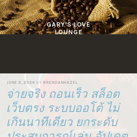
Skip
to
content
GARY’S LOVE
LOUNGE
JUNE 2, 2026
BY
BRENDANHAZEL
จ่ายจริง ถอนเร็ว สล็อต
เว็บตรง ระบบออโต้ ไม่
เกินนาทีเดียว ยกระดับ
ประสบการณ์เล่น อัปเดต