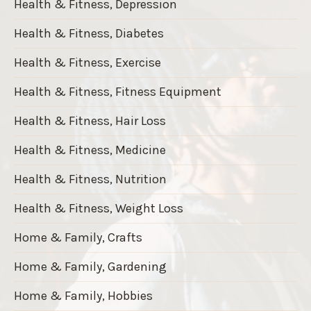
Health & Fitness, Depression
Health & Fitness, Diabetes
Health & Fitness, Exercise
Health & Fitness, Fitness Equipment
Health & Fitness, Hair Loss
Health & Fitness, Medicine
Health & Fitness, Nutrition
Health & Fitness, Weight Loss
Home & Family, Crafts
Home & Family, Gardening
Home & Family, Hobbies