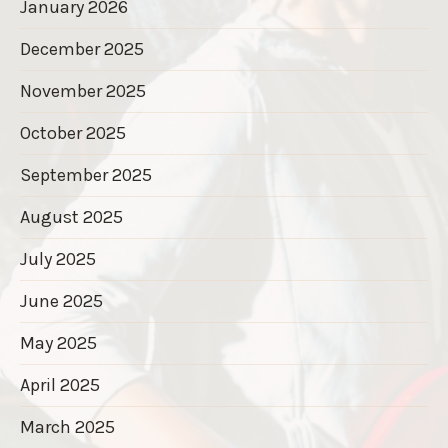
January 2026
December 2025
November 2025
October 2025
September 2025
August 2025
July 2025
June 2025
May 2025
April 2025
March 2025