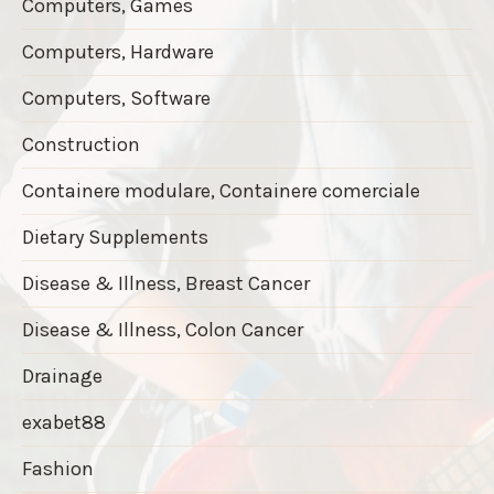
Computers, Games
Computers, Hardware
Computers, Software
Construction
Containere modulare, Containere comerciale
Dietary Supplements
Disease & Illness, Breast Cancer
Disease & Illness, Colon Cancer
Drainage
exabet88
Fashion