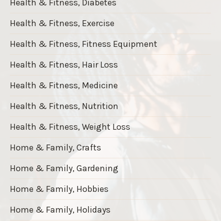
Health & Fitness, Diabetes
Health & Fitness, Exercise
Health & Fitness, Fitness Equipment
Health & Fitness, Hair Loss
Health & Fitness, Medicine
Health & Fitness, Nutrition
Health & Fitness, Weight Loss
Home & Family, Crafts
Home & Family, Gardening
Home & Family, Hobbies
Home & Family, Holidays