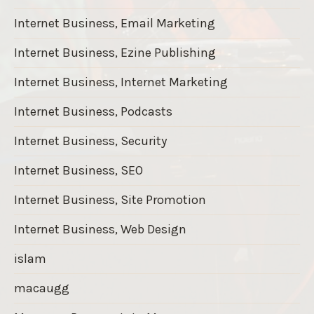
Internet Business, Email Marketing
Internet Business, Ezine Publishing
Internet Business, Internet Marketing
Internet Business, Podcasts
Internet Business, Security
Internet Business, SEO
Internet Business, Site Promotion
Internet Business, Web Design
islam
macaugg