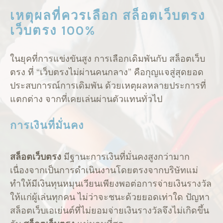
เหตุผลที่ควรเลือก สล็อตเว็บตรง
เว็บตรง 100%
ในยุคที่การแข่งขันสูง การเลือกเดิมพันกับ สล็อตเว็บ
ตรง ที่ “เว็บตรงไม่ผ่านคนกลาง” คือกุญแจสู่สุดยอด
ประสบการณ์การเดิมพัน ด้วยเหตุผลหลายประการที่
แตกต่าง จากที่เคยเล่นผ่านตัวแทนทั่วไป
การเงินที่มั่นคง
สล็อตเว็บตรง
มีฐานะการเงินที่มั่นคงสูงกว่ามาก
เนื่องจากเป็นการดำเนินงานโดยตรงจากบริษัทแม่
ทำให้มีเงินทุนหมุนเวียนเพียงพอต่อการจ่ายเงินรางวัล
ให้แก่ผู้เล่นทุกคน ไม่ว่าจะชนะด้วยยอดเท่าใด ปัญหา
สล็อตเว็บเอเย่นต์ที่ไม่ยอมจ่ายเงินรางวัลจึงไม่เกิดขึ้น