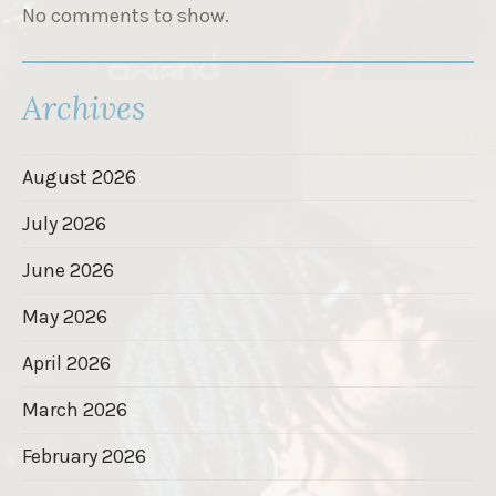
No comments to show.
Archives
August 2026
July 2026
June 2026
May 2026
April 2026
March 2026
February 2026