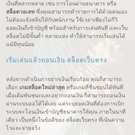
เงินที่หลากหลาย เช่น การโอนผ่านธนาคาร หรือ
สล็อตวอเลท
ซึ่งคุณสามารถทำรายการได้ด้วยตนเอง
ไม่ต้องแจ้งสลิปให้กับพนักงาน ใช้เวลาเพียงไม่กี่วิ
ยอดเงินก็เข้าบัญชี พร้อมสำหรับการเล่นทันที และเว็บ
สล็อตไม่มีขั้นต่ำ หลายแห่ง ทำให้สามารถเริ่มเล่นได้
แม้มีทุนน้อย
เริ่มเล่นแล้วถอนเงิน สล็อตเว็บตรง
หลังจากดำเนินการฝากเงินเรียบร้อย คุณก็สามารถ
เลือก
เกมสล็อตใหม่ล่าสุด
หรือเกมที่ชื่นชอบได้ทันที
เมื่อเดิมพันชนะและอยากถอนเงิน ก็สามารถถอนเงิน
ผ่านระบบออโต้ได้เลย แค่ระบุยอดเงินที่ต้องการเบิก
ระบบจะโอนเงินเข้าบัญชีธนาคารให้คุณ ภายในนาที
เดียว เป็นหนึ่งในข้อดีของ สล็อตเว็บตรง ที่เน้นความ
ไวและจ่ายจริง