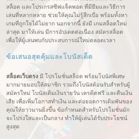
สล็อต และโปรเกรสซีฟแจ็คพอต ที่มีธีมและวิธีการ
เล่นที่หลากหลาย ช่วยให้คุณไม่รู้สึกเบื่อ พร้อมทั้งหา
เกมที่ถูกใจได้ไม่ยาก นอกจากนี้ ยังมี เกมสล็อตใหม่
ล่าสุด มาให้เล่น มีการอัปเดตต่อเนื่อง สมัครสล็อต
เพื่อให้ผู้เล่นพบกับประสบการณ์ใหม่ตลอดเวลา
ข้อเสนอสุดคุ้มและโบนัสเด็ด
สล็อตเว็บตรง
มี โปรโมชั่นสล็อต พร้อมโบนัสพิเศษ
มากมายมอบให้สมาชิก รวมถึงโบนัสต้อนรับสำหรับผู้
สมัครใหม่ โบนัสเติมเงินรายวัน เครดิตฟรี และคืนเงิน
เสีย เพื่อเพิ่มโอกาสทำเงิน และต่อยอดการเดิมพันของ
คุณให้ยาวนานยิ่งขึ้น ข้อกำหนดสำหรับโปรโมชั่นมัก
จะโปร่งใสและเป็นกลาง ทำให้ผู้เล่นได้รับประโยชน์
สูงสุด