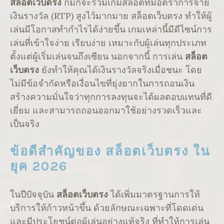
สล็อตเว็บตรง
ก็มักจะรวมเกมสล็อตที่มีอัตราการจ่าย
เงินรางวัล (RTP) สูงไว้มากมาย สล็อตเว็บตรง ทำให้ผู้
เล่นมีโอกาสทำกำไรได้ง่ายขึ้น เกมเหล่านี้มีดีไซน์การ
เล่นที่เข้าใจง่าย เรียบง่าย เหมาะกับผู้เล่นทุกประเภท
ตั้งแต่ผู้เริ่มเล่นจนถึงเซียน นอกจากนี้ การเล่น
สล็อต
เว็บตรง
ยังทำให้คุณได้เงินรางวัลจริงเมื่อชนะ โดย
ไม่มีข้อจำกัดหรือเงื่อนไขที่ยุ่งยากในการถอนเงิน
สร้างความมั่นใจว่าทุกการลงทุนจะได้ผลตอบแทนที่ดี
เยี่ยม และสามารถถอนออกมาใช้อย่างรวดเร็วและ
เป็นจริง
ข้อดีสำคัญของ สล็อตเว็บตรง ใน
ยุค 2026
ในปีปัจจุบัน
สล็อตเว็บตรง
ได้เพิ่มมาตรฐานการให้
บริการให้ก้าวหน้าขึ้น ด้วยลักษณะเฉพาะที่โดดเด่น
และมีประโยชน์ต่อผู้เล่นอย่างแท้จริง ที่ทำให้การเล่น