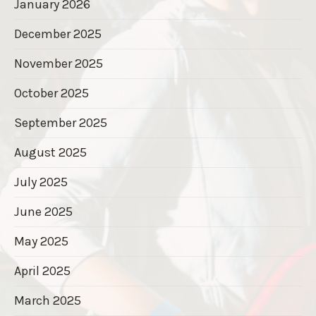
January 2026
December 2025
November 2025
October 2025
September 2025
August 2025
July 2025
June 2025
May 2025
April 2025
March 2025