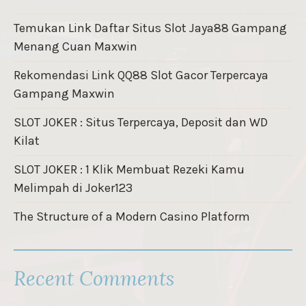
Temukan Link Daftar Situs Slot Jaya88 Gampang
Menang Cuan Maxwin
Rekomendasi Link QQ88 Slot Gacor Terpercaya
Gampang Maxwin
SLOT JOKER : Situs Terpercaya, Deposit dan WD
Kilat
SLOT JOKER : 1 Klik Membuat Rezeki Kamu
Melimpah di Joker123
The Structure of a Modern Casino Platform
Recent Comments