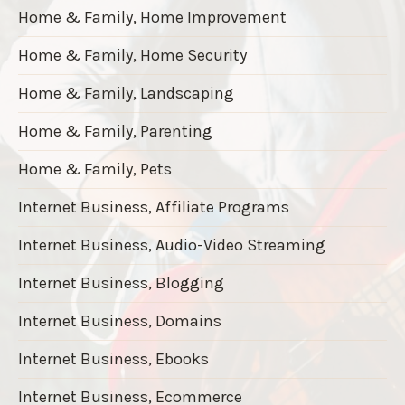
Home & Family, Home Improvement
Home & Family, Home Security
Home & Family, Landscaping
Home & Family, Parenting
Home & Family, Pets
Internet Business, Affiliate Programs
Internet Business, Audio-Video Streaming
Internet Business, Blogging
Internet Business, Domains
Internet Business, Ebooks
Internet Business, Ecommerce