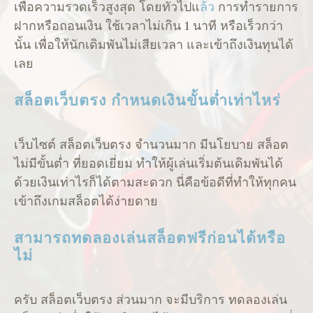
เพื่อความรวดเร็วสูงสุด โดยทั่วไปแ
ล้ว
การทำรายการ
ฝากหรือถอนเงิน ใช้เวลาไม่เกิน 1 นาที หรือเร็วกว่า
นั้น เพื่อให้นักเดิมพันไม่เสียเวลา และเข้าถึงเงินทุนได้
เลย
สล็อตเว็บตรง กำหนดเงินขั้นต่ำเท่าไหร่
เว็บไซต์ สล็อตเว็บตรง จำนวนมาก มีนโยบาย สล็อต
ไม่มีขั้นต่ำ ที่ยอดเยี่ยม ทำให้ผู้เล่นเริ่มต้นเดิมพันได้
ด้วยเงินเท่าไรก็ได้ตามสะดวก นี่คือข้อดีที่ทำให้ทุกคน
เข้าถึงเกมสล็อตได้ง่ายดาย
สามารถทดลองเล่นสล็อตฟรีก่อนได้หรือ
ไม่
ครับ สล็อตเว็บตรง ส่วนมาก จะมีบริการ ทดลองเล่น