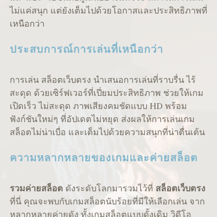
ไม่แค่สนุก แต่ยังเต็มไปด้วยโอกาสและประสิทธิภาพที่
เหนือกว่า
ประสบการณ์การเล่นที่เหนือกว่า
การเล่น สล็อตเว็บตรง นำเสนอการเล่นที่ราบรื่น ไร้
สะดุด ด้วยเซิร์ฟเวอร์ที่เปี่ยมประสิทธิภาพ ช่วยให้เกม
เปิดเร็ว ไม่สะดุด ภาพเสียงคมชัดแบบ HD พร้อม
ฟังก์ชันใหม่ๆ ที่อัปเดตไม่หยุด ส่งผลให้การเล่นเกม
สล็อตไม่น่าเบื่อ และเต็มไปด้วยความสนุกที่น่าตื่นเต้น
ความหลากหลายของเกมและค่ายสล็อต
รวมค่ายสล็อต
ดังระดับโลกมารวมไว้ที่
สล็อตเว็บตรง
ที่นี่ คุณจะพบกับเกมสล็อตนับร้อยที่มีให้เลือกเล่น จาก
หลากหลายค่ายดัง ทั้งเกมสล็อตแบบดั้งเดิม วิดีโอ