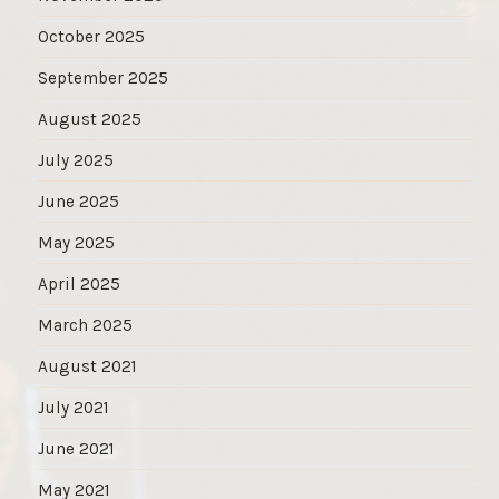
October 2025
September 2025
August 2025
July 2025
June 2025
May 2025
April 2025
March 2025
August 2021
July 2021
June 2021
May 2021