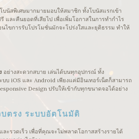
โบนัสพิเศษมากมายมอบให้สมาชิก ทั้งโบนัสแรกเข้า
ี และคืนยอดที่เสียไป เพื่อเพิ่มโอกาสในการทำกำไร
ื่อนไขการรับโปรโมชั่นมักจะโปร่งใสและยุติธรรม ทำให้
ง
อย่างสะดวกสบาย เล่นได้บนทุกอุปกรณ์ ทั้ง
ระบบ iOS และ Android เพียงแค่มีอินเทอร์เน็ตก็สามารถ
 Responsive Design ปรับให้เข้ากับทุกขนาดจอได้อย่าง
ว็บตรง ระบบอัตโนมัติ
ายและรวดเร็ว เพื่อที่คุณจะไม่พลาดโอกาสสร้างรายได้