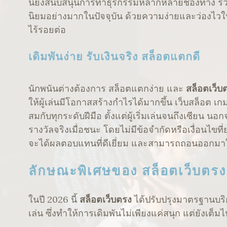
นี้ยังสนับสนุนการทำธุรกรรมหลากหลายช่องทาง ร
นิยมอย่างมากในปัจจุบัน ด้วยความง่ายและว่องไวใน
ไร้รอยต่อ
เดิมพันง่าย รับเงินจริง สล็อตแตกดี
นักพนันต่างต้องการ สล็อตแตกง่าย และ
สล็อตเว็บ
ให้ผู้เล่นมีโอกาสสร้างกำไรได้มากขึ้น เว็บสล็อต เก
สมกับทุกระดับฝีมือ ตั้งแต่ผู้เริ่มเล่นจนถึงเซียน นอ
รางวัลจริงเมื่อชนะ โดยไม่มีข้อจำกัดหรือเงื่อนไขท
จะได้ผลตอบแทนที่ดีเยี่ยม และสามารถถอนออกมาใ
ลักษณะพิเศษของ สล็อตเว็บตรง
ในปี 2026 นี้
สล็อตเว็บตรง
ได้ปรับปรุงมาตรฐานบริกา
เล่น ซึ่งทำให้การเดิมพันไม่เพียงแค่สนุก แต่ยังเต