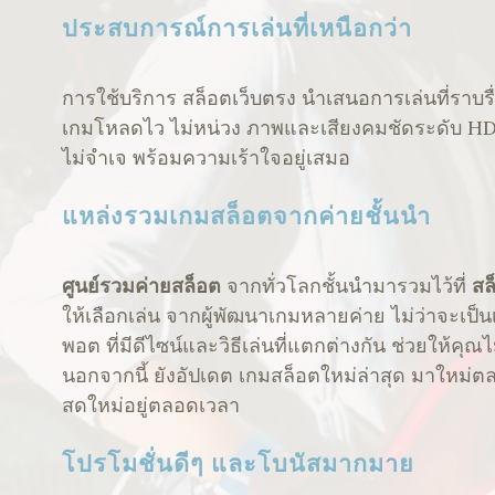
ประสบการณ์การเล่นที่เหนือกว่า
การใช้บริการ สล็อตเว็บตรง นำเสนอการเล่นที่ราบรื่น
เกมโหลดไว ไม่หน่วง ภาพและเสียงคมชัดระดับ HD พร
ไม่จำเจ พร้อมความเร้าใจอยู่เสมอ
แหล่งรวมเกมสล็อตจากค่ายชั้นนำ
ศูนย์รวมค่ายสล็อต
จากทั่วโลกชั้นนำมารวมไว้ที่
สล
ให้เลือกเล่น จากผู้พัฒนาเกมหลายค่าย ไม่ว่าจะเป
พอต ที่มีดีไซน์และวิธีเล่นที่แตกต่างกัน ช่วยให้คุณ
นอกจากนี้ ยังอัปเดต เกมสล็อตใหม่ล่าสุด มาใหม่ตลอ
สดใหม่อยู่ตลอดเวลา
โปรโมชั่นดีๆ และโบนัสมากมาย