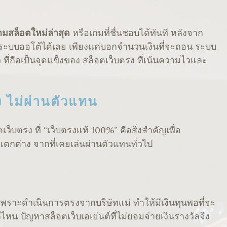
กมสล็อตใหม่ล่าสุด
หรือเกมที่ชื่นชอบได้ทันที หลังจาก
ะบบออโต้ได้เลย เพียงแค่บอกจำนวนเงินที่จะถอน ระบบ
ที่ถือเป็นจุดแข็งของ สล็อตเว็บตรง ที่เน้นความไวและ
ง ไม่ผ่านตัวแทน
ว็บตรง ที่ “เว็บตรงแท้ 100%” คือสิ่งสำคัญเพื่อ
แตกต่าง จากที่เคยเล่นผ่านตัวแทนทั่วไป
พราะดำเนินการตรงจากบริษัทแม่ ทำให้มีเงินทุนพอที่จะ
่ไหน ปัญหาสล็อตเว็บเอเย่นต์ที่ไม่ยอมจ่ายเงินรางวัลจึง