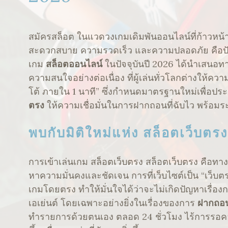
สมัครสล็อต ในแวดวงเกมเดิมพันออนไลน์ที่ก้าวหน
สะดวกสบาย ความรวดเร็ว และความปลอดภัย คือปัจจัย
เกม
สล็อตออนไลน์
ในปัจจุบันปี 2026 ได้นำเสนอทางเ
ความสนใจอย่างต่อเนื่อง ที่ผู้เล่นทั่วโลกต่างให้คว
โต้ ภายใน 1 นาที” ซึ่งกำหนดมาตรฐานใหม่เพื่อประส
ตรง
ให้ความเชื่อมั่นในการฝากถอนที่ฉับไว พร้อมร
พบกับมิติใหม่แห่ง
สล็อตเว็บตรง
การเข้าเล่นเกม สล็อตเว็บตรง สล็อตเว็บตรง คือทางเล
หาความมั่นคงและชัดเจน การที่เว็บไซต์เป็น “เว็บต
เกมโดยตรง ทำให้มั่นใจได้ว่าจะไม่เกิดปัญหาเรื่องก
เอเย่นต์ โดยเฉพาะอย่างยิ่งในเรื่องของการ
ฝากถอน
ทำรายการด้วยตนเอง ตลอด 24 ชั่วโมง ไร้การรอค