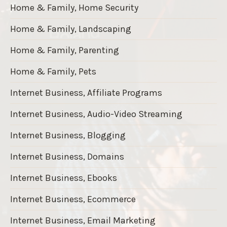
Home & Family, Home Security
Home & Family, Landscaping
Home & Family, Parenting
Home & Family, Pets
Internet Business, Affiliate Programs
Internet Business, Audio-Video Streaming
Internet Business, Blogging
Internet Business, Domains
Internet Business, Ebooks
Internet Business, Ecommerce
Internet Business, Email Marketing