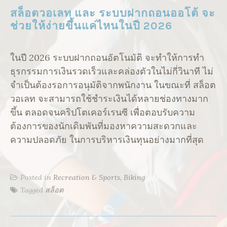
สล็อตวอเลท และ ระบบฝากถอนออโต้ จะ
ช่วยให้ง่ายขึ้นแค่ไหนในปี 2026
ในปี 2026 ระบบฝากถอนอัตโนมัติ จะทำให้การทำ
ธุรกรรมการเงินรวดเร็วและคล่องตัวในไม่กี่วินาที ไม่
จำเป็นต้องรอการอนุมัติจากพนักงาน ในขณะที่ สล็อต
วอเลท จะสามารถใช้ชำระเงินได้หลายช่องทางมาก
ขึ้น ตลอดจนคริปโตเคอร์เรนซี เพื่อตอบรับความ
ต้องการของนักเดิมพันที่มองหาความสะดวกและ
ความปลอดภัย ในการบริหารเงินทุนอย่างมากที่สุด
Posted in
Recreation & Sports, Biking
Tagged
สล็อต
POST