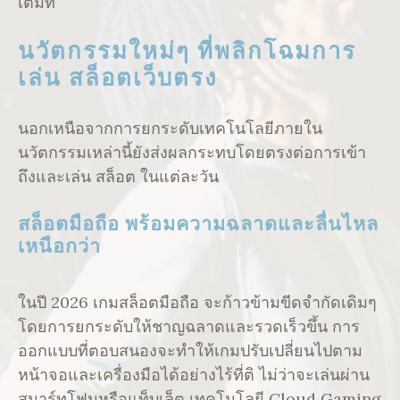
เต็มที่
นวัตกรรมใหม่ๆ ที่พลิกโฉมการ
เล่น สล็อตเว็บตรง
นอกเหนือจากการยกระดับเทคโนโลยีภายใน
นวัตกรรมเหล่านี้ยังส่งผลกระทบโดยตรงต่อการเข้า
ถึงและเล่น สล็อต ในแต่ละวัน
สล็อตมือถือ พร้อมความฉลาดและลื่นไหล
เหนือกว่า
ในปี 2026 เกมสล็อตมือถือ จะก้าวข้ามขีดจำกัดเดิมๆ
โดยการยกระดับให้ชาญฉลาดและรวดเร็วขึ้น การ
ออกแบบที่ตอบสนองจะทำให้เกมปรับเปลี่ยนไปตาม
หน้าจอและเครื่องมือได้อย่างไร้ที่ติ ไม่ว่าจะเล่นผ่าน
สมาร์ทโฟนหรือแท็บเล็ต เทคโนโลยี Cloud Gaming