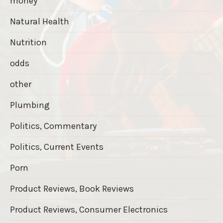
money
Natural Health
Nutrition
odds
other
Plumbing
Politics, Commentary
Politics, Current Events
Porn
Product Reviews, Book Reviews
Product Reviews, Consumer Electronics