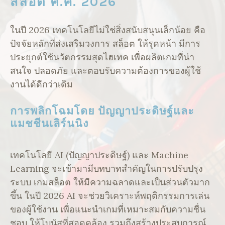
สล็อต ค.ศ. 2026
ในปี 2026 เทคโนโลยีไม่ใช่สิ่งสนับสนุนเล็กน้อย คือ
ปัจจัยหลักที่ส่งเสริมวงการ สล็อต ให้รุดหน้า มีการ
ประยุกต์ใช้นวัตกรรมสุดไฮเทค เพื่อผลิตเกมที่น่า
สนใจ ปลอดภัย และตอบรับความต้องการของผู้ใช้
งานได้ดีกว่าเดิม
การพลิกโฉมโดย ปัญญาประดิษฐ์และ
แมชชีนเลิร์นนิง
เทคโนโลยี AI (ปัญญาประดิษฐ์) และ Machine
Learning จะเข้ามามีบทบาทสำคัญในการปรับปรุง
ระบบ เกมสล็อต ให้มีความฉลาดและเป็นส่วนตัวมาก
ขึ้น ในปี 2026 AI จะช่วยวิเคราะห์พฤติกรรมการเล่น
ของผู้ใช้งาน เพื่อแนะนำเกมที่เหมาะสมกับความชื่น
ชอบ ให้โบนัสที่สอดคล้อง รวมถึงสร้างประสบการณ์