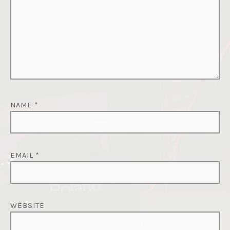
NAME
*
EMAIL
*
WEBSITE