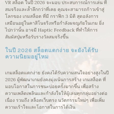
VR สล็อต ในปี 2026 จะมอบ ประสบการณ์การเล่น ที่
สมจริงและล้ำลึกกว่าที่เคย คุณจะสามารถก้าวเข้าสู่
โลกของ เกมสล็อต ที่มี กราฟิก 3 มิติ สุดอลังการ
เสมือนอยู่ในคาสิโนจริงหรือกำลังผจญภัยในเกม ยิ่ง
ไปกว่านั้น อาจมี Haptic Feedback ที่ทำให้การ
สัมผัสปุ่มหรือรับรางวัลสมจริงขึ้น
ในปี 2026 สล็อตแตกง่าย จะยังได้รับ
ความนิยมอยู่ไหม
เกมสล็อตแตกง่าย ยังคงได้รับความสนใจอย่างสูงในปี
2026 ผู้พัฒนาเกมยังคงมุ่งเน้นการสร้าง เกมสล็อต ที่
มอบโอกาสในการชนะบ่อยครั้งมากขึ้น เพื่อสร้าง
ความเพลิดเพลินและกำลังใจให้ผู้เล่นทุกกลุ่มอย่างต่อ
เนื่อง รวมถึง สล็อตเว็บตรง นวัตกรรมใหม่ๆ เพื่อเพิ่ม
ความเร้าใจและโอกาสในการได้เงิน