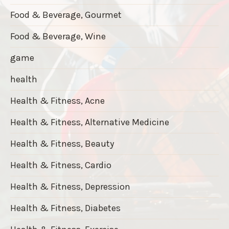
Food & Beverage, Gourmet
Food & Beverage, Wine
game
health
Health & Fitness, Acne
Health & Fitness, Alternative Medicine
Health & Fitness, Beauty
Health & Fitness, Cardio
Health & Fitness, Depression
Health & Fitness, Diabetes