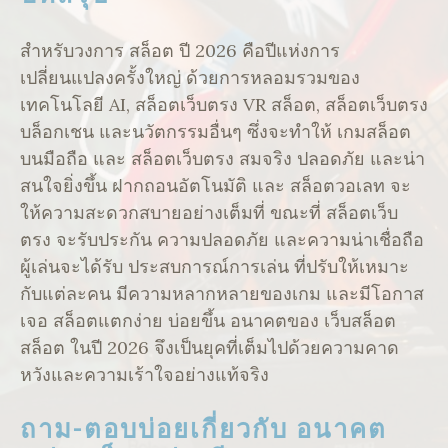
สำหรับวงการ สล็อต ปี 2026 คือปีแห่งการ
เปลี่ยนแปลงครั้งใหญ่ ด้วยการหลอมรวมของ
เทคโนโลยี AI, สล็อตเว็บตรง VR สล็อต, สล็อตเว็บตรง
บล็อกเชน และนวัตกรรมอื่นๆ ซึ่งจะทำให้ เกมสล็อต
บนมือถือ และ สล็อตเว็บตรง สมจริง ปลอดภัย และน่า
สนใจยิ่งขึ้น ฝากถอนอัตโนมัติ และ สล็อตวอเลท จะ
ให้ความสะดวกสบายอย่างเต็มที่ ขณะที่ สล็อตเว็บ
ตรง จะรับประกัน ความปลอดภัย และความน่าเชื่อถือ
ผู้เล่นจะได้รับ ประสบการณ์การเล่น ที่ปรับให้เหมาะ
กับแต่ละคน มีความหลากหลายของเกม และมีโอกาส
เจอ สล็อตแตกง่าย บ่อยขึ้น อนาคตของ เว็บสล็อต
สล็อต ในปี 2026 จึงเป็นยุคที่เต็มไปด้วยความคาด
หวังและความเร้าใจอย่างแท้จริง
ถาม-ตอบบ่อยเกี่ยวกับ อนาคต