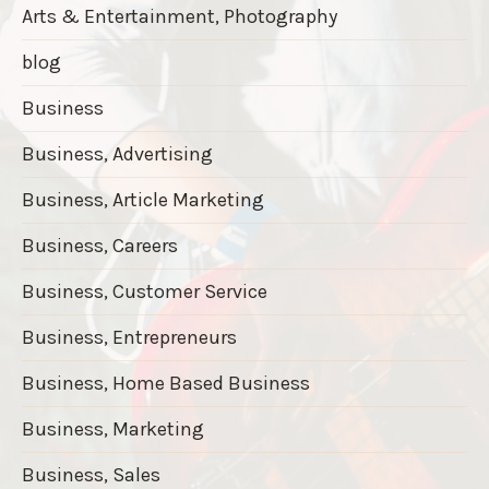
Arts & Entertainment, Photography
blog
Business
Business, Advertising
Business, Article Marketing
Business, Careers
Business, Customer Service
Business, Entrepreneurs
Business, Home Based Business
Business, Marketing
Business, Sales