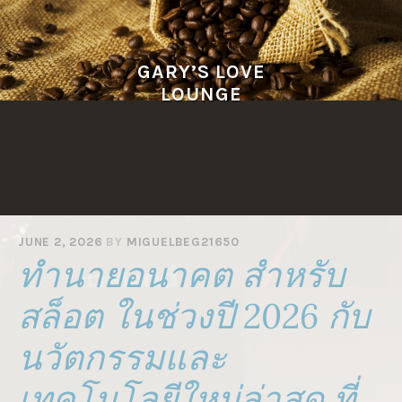
Skip
to
content
GARY’S LOVE
LOUNGE
JUNE 2, 2026
BY
MIGUELBEG21650
ทำนายอนาคต สำหรับ
สล็อต ในช่วงปี 2026 กับ
นวัตกรรมและ
เทคโนโลยีใหม่ล่าสุด ที่