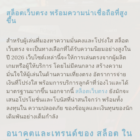
สล็อตเว็บตรง พร้อมความน่าเชื่อถือที่สูง
ขึ้น
สำหรับผู้เล่นที่มองหาความมั่นคงและโปร่งใส สล็อต
เว็บตรง จะเป็นทางเลือกที่ได้รับความนิยมอย่างสูงใน
ปี 2026 เว็บไซต์เหล่านี้จะให้การเล่นตรงจากผู้ผลิต
เกมหรือผู้ให้บริการ โดยไม่มีคนกลาง สร้างความ
มั่นใจให้ผู้เล่นในด้านความเที่ยงตรง อัตราการจ่าย
เงินที่โปร่งใส พร้อมการบริการลูกค้าที่ว่องไวและได้
มาตรฐานมากขึ้น นอกจากนี้
สล็อตเว็บตรง
ยังมักจะ
เสนอโปรโมชั่นและโบนัสที่น่าสนใจกว่า พร้อมทั้ง
ลงทุนใน ความปลอดภัย ของข้อมูลและเงินทุนของนัก
เดิมพันอย่างเต็มกำลัง
อนาคตและเทรนด์ของ สล็อต ใน