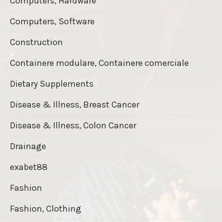
Computers, Hardware
Computers, Software
Construction
Containere modulare, Containere comerciale
Dietary Supplements
Disease & Illness, Breast Cancer
Disease & Illness, Colon Cancer
Drainage
exabet88
Fashion
Fashion, Clothing