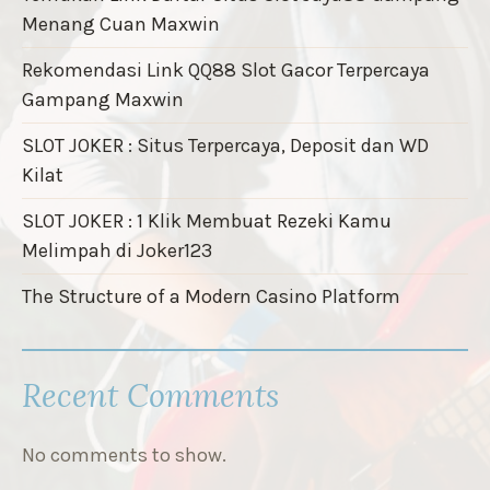
Menang Cuan Maxwin
Rekomendasi Link QQ88 Slot Gacor Terpercaya
Gampang Maxwin
SLOT JOKER : Situs Terpercaya, Deposit dan WD
Kilat
SLOT JOKER : 1 Klik Membuat Rezeki Kamu
Melimpah di Joker123
The Structure of a Modern Casino Platform
Recent Comments
No comments to show.