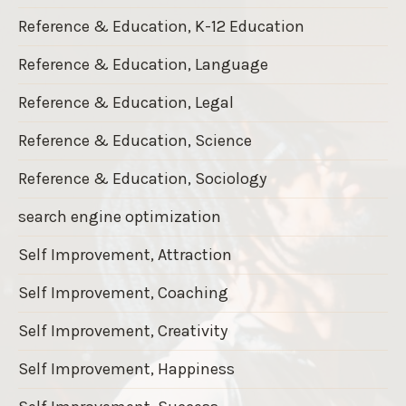
Reference & Education, K-12 Education
Reference & Education, Language
Reference & Education, Legal
Reference & Education, Science
Reference & Education, Sociology
search engine optimization
Self Improvement, Attraction
Self Improvement, Coaching
Self Improvement, Creativity
Self Improvement, Happiness