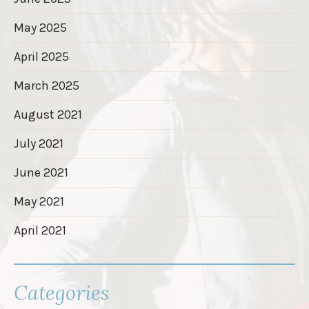
May 2025
April 2025
March 2025
August 2021
July 2021
June 2021
May 2021
April 2021
Categories