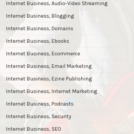
Internet Business, Audio-Video Streaming
Internet Business, Blogging
Internet Business, Domains
Internet Business, Ebooks
Internet Business, Ecommerce
Internet Business, Email Marketing
Internet Business, Ezine Publishing
Internet Business, Internet Marketing
Internet Business, Podcasts
Internet Business, Security
Internet Business, SEO