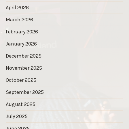
April 2026
March 2026
February 2026
January 2026
December 2025
November 2025
October 2025
September 2025
August 2025
July 2025
June 2025