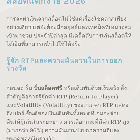
สล็อตแตกง่าย 2026
การจะทำเงินจากสล็อตไม่ใช่แค่เรื่องโชคลาภเพียง
อย่างเดียว แต่ยังต้องมีกลยุทธ์และเทคนิคที่เหมาะสม
เข้ามาช่วย ประจำปีล่าสุด มีเคล็ดลับการเล่นสล็อตให้
ได้เงินที่สามารถนำไปใช้ได้จริง
รู้จัก RTPและความผันผวนในการออก
รางวัล
ก่อนจะเริ่ม
ปั่นสล็อตฟรี
หรือเดิมพันด้วยเงินจริง สิ่ง
สำคัญคือการรู้จักค่า RTP (Return To Player)
และVolatility (Volatility) ของเกม ค่า RTP แสดง
ถึงเปอร์เซ็นต์ของเงินเดิมพันทั้งหมดที่เกมจะจ่าย
คืนให้ผู้เล่นในระยะยาว ควรเลือกเกมที่มีค่า RTP สูง
(มากกว่า 96%) ความผันผวนบ่งบอกความถี่และ
ขนาดของเงินรางวัล