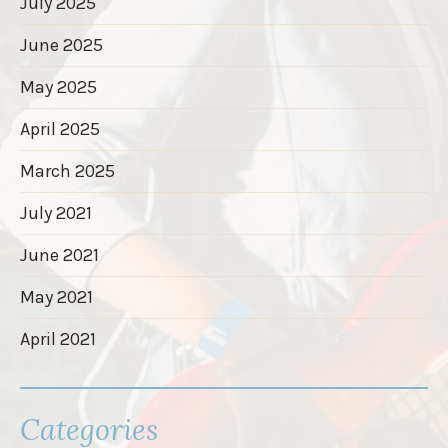
July 2025
June 2025
May 2025
April 2025
March 2025
July 2021
June 2021
May 2021
April 2021
Categories