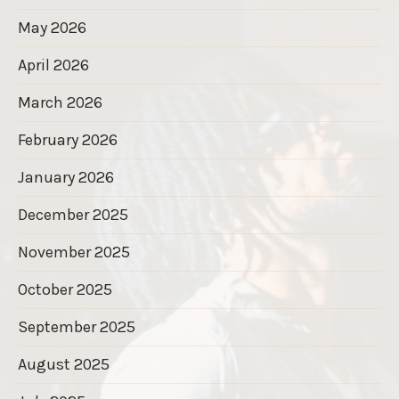
May 2026
April 2026
March 2026
February 2026
January 2026
December 2025
November 2025
October 2025
September 2025
August 2025