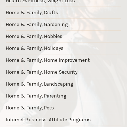
Health & Fitness, Weight Loss
Home & Family, Crafts
Home & Family, Gardening
Home & Family, Hobbies
Home & Family, Holidays
Home & Family, Home Improvement
Home & Family, Home Security
Home & Family, Landscaping
Home & Family, Parenting
Home & Family, Pets
Internet Business, Affiliate Programs