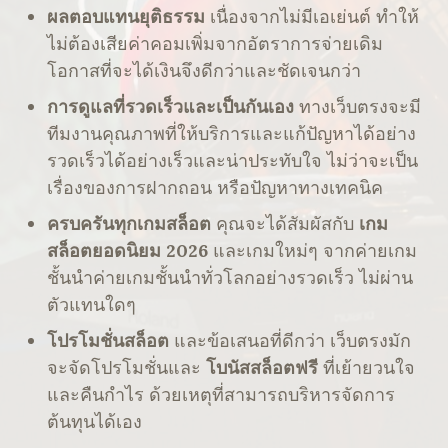
ผลตอบแทนยุติธรรม
เนื่องจากไม่มีเอเย่นต์ ทำให้
ไม่ต้องเสียค่าคอมเพิ่มจากอัตราการจ่ายเดิม
โอกาสที่จะได้เงินจึงดีกว่าและชัดเจนกว่า
การดูแลที่รวดเร็วและเป็นกันเอง
ทางเว็บตรงจะมี
ทีมงานคุณภาพที่ให้บริการและแก้ปัญหาได้อย่าง
รวดเร็วได้อย่างเร็วและน่าประทับใจ ไม่ว่าจะเป็น
เรื่องของการฝากถอน หรือปัญหาทางเทคนิค
ครบครันทุกเกมสล็อต
คุณจะได้สัมผัสกับ
เกม
สล็อตยอดนิยม 2026
และเกมใหม่ๆ จากค่ายเกม
ชั้นนำค่ายเกมชั้นนำทั่วโลกอย่างรวดเร็ว ไม่ผ่าน
ตัวแทนใดๆ
โปรโมชั่นสล็อต
และข้อเสนอที่ดีกว่า เว็บตรงมัก
จะจัดโปรโมชั่นและ
โบนัสสล็อตฟรี
ที่เย้ายวนใจ
และคืนกำไร ด้วยเหตุที่สามารถบริหารจัดการ
ต้นทุนได้เอง