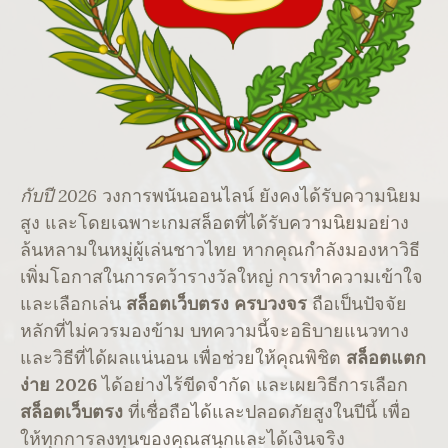
กับปี 2026
วงการพนันออนไลน์ ยังคงได้รับความนิยม
สูง และโดยเฉพาะเกมสล็อตที่ได้รับความนิยมอย่าง
ล้นหลามในหมู่ผู้เล่นชาวไทย หากคุณกำลังมองหาวิธี
เพิ่มโอกาสในการคว้ารางวัลใหญ่ การทำความเข้าใจ
และเลือกเล่น
สล็อตเว็บตรง ครบวงจร
ถือเป็นปัจจัย
หลักที่ไม่ควรมองข้าม บทความนี้จะอธิบายแนวทาง
และวิธีที่ได้ผลแน่นอน เพื่อช่วยให้คุณพิชิต
สล็อตแตก
ง่าย 2026
ได้อย่างไร้ขีดจำกัด และเผยวิธีการเลือก
สล็อตเว็บตรง
ที่เชื่อถือได้และปลอดภัยสูงในปีนี้ เพื่อ
ให้ทุกการลงทุนของคุณสนุกและได้เงินจริง