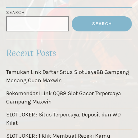
SEARCH
SEARCH
Recent Posts
Temukan Link Daftar Situs Slot Jaya88 Gampang
Menang Cuan Maxwin
Rekomendasi Link QQ88 Slot Gacor Terpercaya
Gampang Maxwin
SLOT JOKER : Situs Terpercaya, Deposit dan WD
Kilat
SLOT JOKER : 1 Klik Membuat Rezeki Kamu