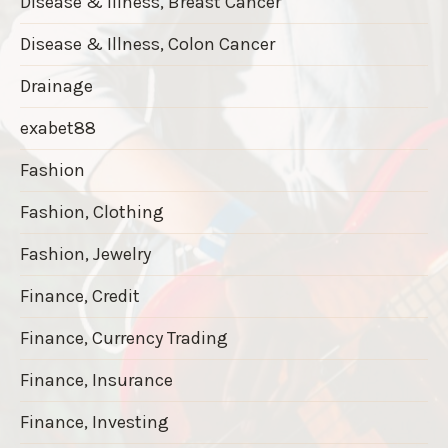
Disease & Illness, Breast Cancer
Disease & Illness, Colon Cancer
Drainage
exabet88
Fashion
Fashion, Clothing
Fashion, Jewelry
Finance, Credit
Finance, Currency Trading
Finance, Insurance
Finance, Investing