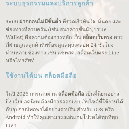
ระบบธุรกรรมและบริการลูกค้า
ระบบ
ฝากถอนไม่มีขั้นต่ำ
ที่รวดเร็วทันใจ, มั่นคง และ
ช่องทางที่ครบครัน (เช่น ธนาคารชั้นนำ, True
Wallet) คือความต้องการหลัก เว็บ
สล็อตเว็บตรง
ควร
มีฝ่ายดูแลลูกค้าที่พร้อมดูแลคุณตลอด 24 ชั่วโมง
ผ่านหลายช่องทาง เช่น แชทสด, สล็อตเว็บตรง Line
หรือโทรศัพท์
ใช้งานได้บน สล็อตมือถือ
ในปี 2026 การเล่นผ่าน
สล็อตมือถือ
เป็นที่นิยมอย่าง
ยิ่ง เว็บยอดนิยมต้องมีการออกแบบเว็บไซต์ที่ใช้งานได้
กับอุปกรณ์พกพาได้อย่างราบรื่น สำหรับ iOS หรือ
Android ทำให้คุณสามารถเล่นเกมโปรดได้ทุกที่ทุก
เวลา