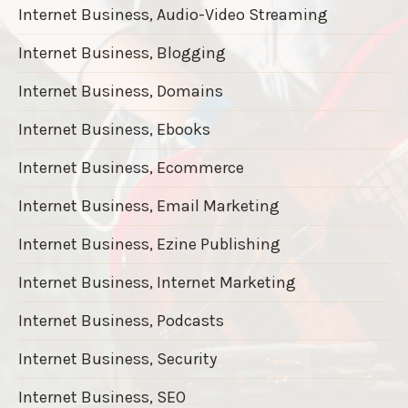
Internet Business, Audio-Video Streaming
Internet Business, Blogging
Internet Business, Domains
Internet Business, Ebooks
Internet Business, Ecommerce
Internet Business, Email Marketing
Internet Business, Ezine Publishing
Internet Business, Internet Marketing
Internet Business, Podcasts
Internet Business, Security
Internet Business, SEO