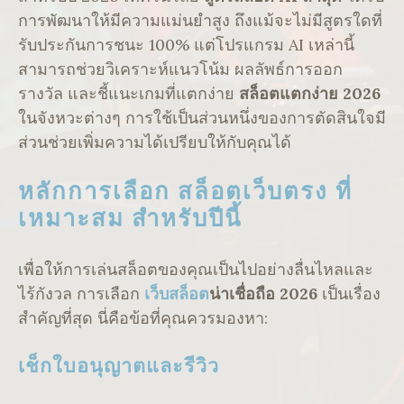
การพัฒนาให้มีความแม่นยำสูง ถึงแม้จะไม่มีสูตรใดที่
รับประกันการชนะ 100% แต่โปรแกรม AI เหล่านี้
สามารถช่วยวิเคราะห์แนวโน้ม ผลลัพธ์การออก
รางวัล และชี้แนะเกมที่แตกง่าย
สล็อตแตกง่าย 2026
ในจังหวะต่างๆ การใช้เป็นส่วนหนึ่งของการตัดสินใจมี
ส่วนช่วยเพิ่มความได้เปรียบให้กับคุณได้
หลักการเลือก สล็อตเว็บตรง ที่
เหมาะสม สำหรับปีนี้
เพื่อให้การเล่นสล็อตของคุณเป็นไปอย่างลื่นไหลและ
ไร้กังวล การเลือก
เว็บสล็อต
น่าเชื่อถือ 2026
เป็นเรื่อง
สำคัญที่สุด นี่คือข้อที่คุณควรมองหา:
เช็กใบอนุญาตและรีวิว