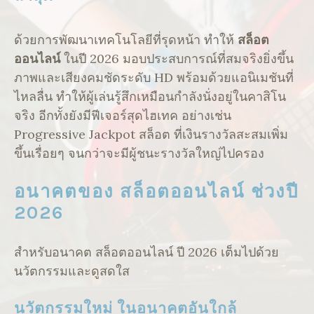
ด้วยการพัฒนาเทคโนโลยีที่รุดหน้า ทำให้
สล็อต
ออนไลน์
ในปี 2026 มอบประสบการณ์ที่สมจริงยิ่งขึ้น
ภาพและเสียงคมชัดระดับ HD พร้อมด้วยแอนิเมชันที่
ไหลลื่น ทำให้ผู้เล่นรู้สึกเหมือนกำลังนั่งอยู่ในคาสิโน
จริง อีกทั้งยังมีฟีเจอร์สุดไฮเทค อย่างเช่น
Progressive Jackpot สล็อต ที่เงินรางวัลสะสมเพิ่ม
ขึ้นเรื่อยๆ จนกว่าจะมีผู้ชนะรางวัลใหญ่ไปครอง
อนาคตของ สล็อตออนไลน์ ช่วงปี
2026
สำหรับอนาคต สล็อตออนไลน์ ปี 2026 เต็มไปด้วย
นวัตกรรมและดูสดใส
นวัตกรรมใหม่ ในอนาคตอันใกล้