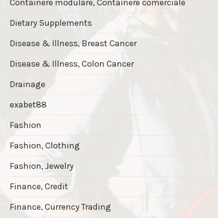
Containere modulare, Containere comerciale
Dietary Supplements
Disease & Illness, Breast Cancer
Disease & Illness, Colon Cancer
Drainage
exabet88
Fashion
Fashion, Clothing
Fashion, Jewelry
Finance, Credit
Finance, Currency Trading