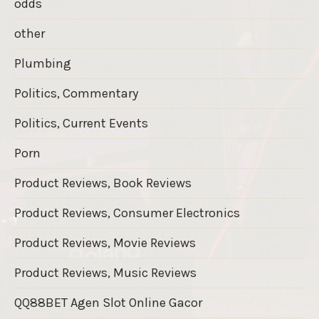
odds
other
Plumbing
Politics, Commentary
Politics, Current Events
Porn
Product Reviews, Book Reviews
Product Reviews, Consumer Electronics
Product Reviews, Movie Reviews
Product Reviews, Music Reviews
QQ88BET Agen Slot Online Gacor