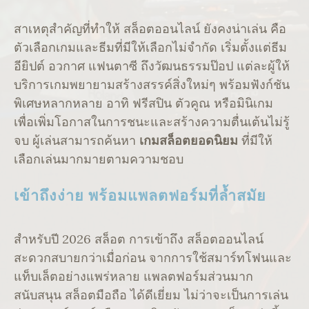
สาเหตุสำคัญที่ทำให้ สล็อตออนไลน์ ยังคงน่าเล่น คือ
ตัวเลือกเกมและธีมที่มีให้เลือกไม่จำกัด เริ่มตั้งแต่ธีม
อียิปต์ อวกาศ แฟนตาซี ถึงวัฒนธรรมป๊อป แต่ละผู้ให้
บริการเกมพยายามสร้างสรรค์สิ่งใหม่ๆ พร้อมฟังก์ชัน
พิเศษหลากหลาย อาทิ ฟรีสปิน ตัวคูณ หรือมินิเกม
เพื่อเพิ่มโอกาสในการชนะและสร้างความตื่นเต้นไม่รู้
จบ ผู้เล่นสามารถค้นหา
เกมสล็อตยอดนิยม
ที่มีให้
เลือกเล่นมากมายตามความชอบ
เข้าถึงง่าย พร้อมแพลตฟอร์มที่ล้ำสมัย
สำหรับปี 2026 สล็อต การเข้าถึง สล็อตออนไลน์
สะดวกสบายกว่าเมื่อก่อน จากการใช้สมาร์ทโฟนและ
แท็บเล็ตอย่างแพร่หลาย แพลตฟอร์มส่วนมาก
สนับสนุน สล็อตมือถือ ได้ดีเยี่ยม ไม่ว่าจะเป็นการเล่น