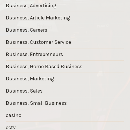
Business, Advertising
Business, Article Marketing
Business, Careers
Business, Customer Service
Business, Entrepreneurs
Business, Home Based Business
Business, Marketing
Business, Sales
Business, Small Business
casino
cctv