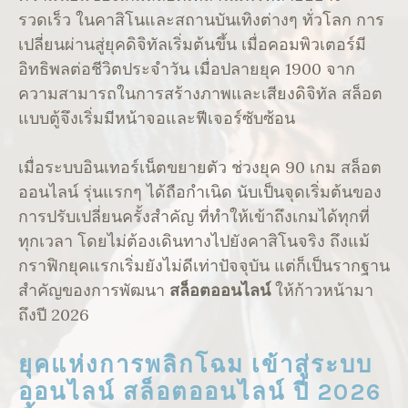
รวดเร็ว ในคาสิโนและสถานบันเทิงต่างๆ ทั่วโลก การ
เปลี่ยนผ่านสู่ยุคดิจิทัลเริ่มต้นขึ้น เมื่อคอมพิวเตอร์มี
อิทธิพลต่อชีวิตประจำวัน เมื่อปลายยุค 1900 จาก
ความสามารถในการสร้างภาพและเสียงดิจิทัล สล็อต
แบบตู้จึงเริ่มมีหน้าจอและฟีเจอร์ซับซ้อน
เมื่อระบบอินเทอร์เน็ตขยายตัว ช่วงยุค 90 เกม สล็อต
ออนไลน์ รุ่นแรกๆ ได้ถือกำเนิด นับเป็นจุดเริ่มต้นของ
การปรับเปลี่ยนครั้งสำคัญ ที่ทำให้เข้าถึงเกมได้ทุกที่
ทุกเวลา โดยไม่ต้องเดินทางไปยังคาสิโนจริง ถึงแม้
กราฟิกยุคแรกเริ่มยังไม่ดีเท่าปัจจุบัน แต่ก็เป็นรากฐาน
สำคัญของการพัฒนา
สล็อตออนไลน์
ให้ก้าวหน้ามา
ถึงปี 2026
ยุคแห่งการพลิกโฉม เข้าสู่ระบบ
ออนไลน์
สล็อตออนไลน์
ปี 2026