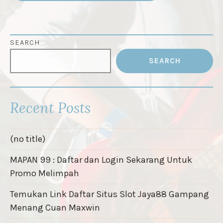
SEARCH
SEARCH
Recent Posts
(no title)
MAPAN 99 : Daftar dan Login Sekarang Untuk
Promo Melimpah
Temukan Link Daftar Situs Slot Jaya88 Gampang
Menang Cuan Maxwin