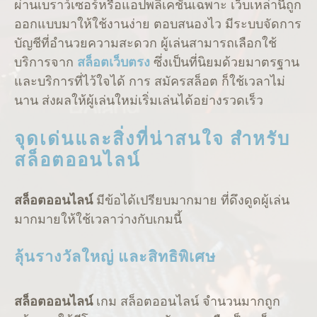
ผ่านเบราว์เซอร์หรือแอปพลิเคชันเฉพาะ เว็บเหล่านี้ถูก
ออกแบบมาให้ใช้งานง่าย ตอบสนองไว มีระบบจัดการ
บัญชีที่อำนวยความสะดวก ผู้เล่นสามารถเลือกใช้
บริการจาก
สล็อตเว็บตรง
ซึ่งเป็นที่นิยมด้วยมาตรฐาน
และบริการที่ไว้ใจได้ การ สมัครสล็อต ก็ใช้เวลาไม่
นาน ส่งผลให้ผู้เล่นใหม่เริ่มเล่นได้อย่างรวดเร็ว
จุดเด่นและสิ่งที่น่าสนใจ สำหรับ
สล็อตออนไลน์
สล็อตออนไลน์
มีข้อได้เปรียบมากมาย ที่ดึงดูดผู้เล่น
มากมายให้ใช้เวลาว่างกับเกมนี้
ลุ้นรางวัลใหญ่ และสิทธิพิเศษ
สล็อตออนไลน์
เกม สล็อตออนไลน์ จำนวนมากถูก