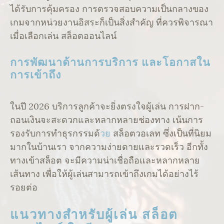
ได้รับการคุ้มครอง การตรวจสอบความเป็นกลางของ
เกมจากหน่วยงานอิสระก็เป็นสิ่งสำคัญ ที่ควรพิจารณา
เมื่อเลือกเล่น สล็อตออนไลน์
การพัฒนาด้านการบริการ และโอกาสใน
การเข้าถึง
ในปี 2026 บริการลูกค้าจะยิ่งตรงใจผู้เล่น การฝาก-
ถอนเงินจะสะดวกและหลากหลายช่องทาง เน้นการ
รองรับการทำธุรกรรมด
้วย
สล็อตวอเลท ซึ่งเป็นที่นิยม
มากในบ้านเรา จากความง่ายดายและรวดเร็ว อีกทั้ง
ทางเข้าสล็อต จะมีความน่าเชื่อถือและหลากหลาย
เส้นทาง เพื่อให้ผู้เล่นสามารถเข้าถึงเกมได้อย่างไร้
รอยต่อ
แนวทางสำหรับผู้เล่น สล็อต