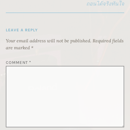
ถอนได้จริงทันใจ
LEAVE A REPLY
Your email address will not be published.
Required fields
are marked
*
COMMENT
*