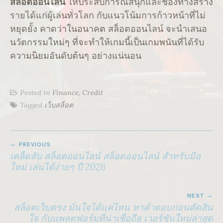
สล็อตออนไลน์
ให้ประสบการณ์สนุกและช่องทางสร้าง
รายได้แก่ผู้เล่นทั่วโลก กับแนวโน้มการก้าวหน้าที่ไม่
หยุดยั้ง คาดว่าในอนาคต สล็อตออนไลน์ จะนำเสนอ
นวัตกรรมใหม่ๆ ที่จะทำให้เกมนี้เป็นเกมพนันที่ได้รับ
ความนิยมอันดับต้นๆ อย่างแน่นอน
Posted in
Finance, Credit
Tagged
เว็บสล็อต
POST
PREVIOUS
NAVIGATION
เคล็ดลับ สล็อตออนไลน์ สล็อตออนไลน์ สำหรับมือ
ใหม่ เล่นได้ง่ายๆ ปี 2026
NEXT
สล็อตเว็บตรง มั่นใจได้แค่ไหน หาคำตอบก่อนตัดสิน
ใจ กับแพลตฟอร์มที่น่าเชื่อถือ เวอร์ชันใหม่ล่าสุด