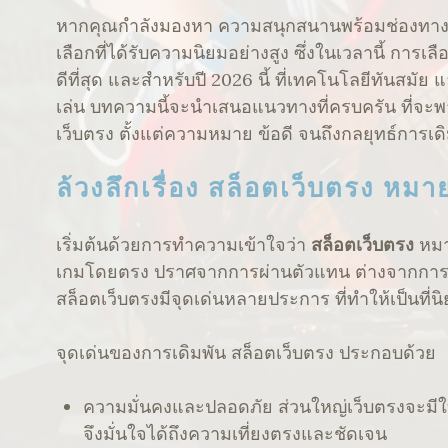
หากคุณกำลังมองหา ความสนุกสนานพร้อมช่องทางทำ
เลือกที่ได้รับความนิยมอย่างสูง ซึ่งในเวลานี้ การเลื
ดีที่สุด และสำหรับปี 2026 นี้ ที่เทคโนโลยีทันสมัย และ
เล่น บทความนี้จะนำเสนอแนวทางที่ครบครัน ที่จะ
เว็บตรง ตั้งแต่ความหมาย ข้อดี จนถึงกลยุทธ์การเ
ล้วงลึกเรื่อง สล็อตเว็บตรง หม
เริ่มต้นด้วยการทำความเข้าใจว่า
สล็อตเว็บตรง
หมาย
เกมโดยตรง ปราศจากการผ่านตัวแทน ต่างจากการเล่น
สล็อตเว็บตรงมีจุดเด่นหลายประการ ที่ทำให้เป็นที่นิย
จุดเด่นของการเดิมพัน สล็อตเว็บตรง ประกอบด้วย
ความมั่นคงและปลอดภัย ส่วนใหญ่เว็บตรงจะมี
จึงมั่นใจได้ถึงความเที่ยงตรงและชัดเจน