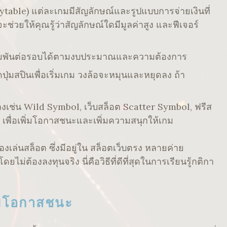
able) แต่ละเกมมีสัญลักษณ์และรูปแบบการจ่ายเงินที่
ะช่วยให้คุณรู้ว่าสัญลักษณ์ใดมีมูลค่าสูง และฟีเจอร์
เดิมพันต่อรอบได้ตามงบประมาณและความต้องการ
ก็กดปุ่มสปินเพื่อเริ่มเกม วงล้อจะหมุนและหยุดลง ถ้า
่างเช่น Wild Symbol, เว็บสล็อต Scatter Symbol, ฟรีส
ษ เพื่อเพิ่มโอกาสชนะและเพิ่มความสนุกให้เกม
องเล่นสล็อต ซึ่งมีอยู่ใน สล็อตเว็บตรง หลายค่าย
่ต้องลงทุนจริง นี่คือวิธีที่ดีที่สุดในการเรียนรู้กติกา
ิ่มโอกาสชนะ