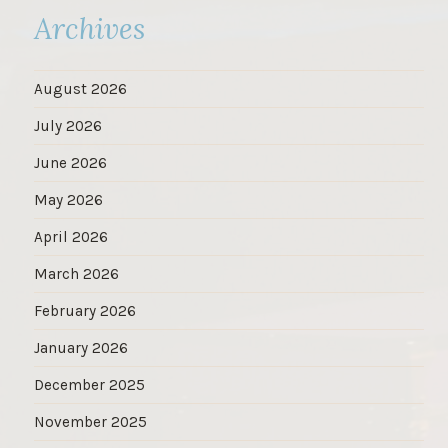
Archives
August 2026
July 2026
June 2026
May 2026
April 2026
March 2026
February 2026
January 2026
December 2025
November 2025