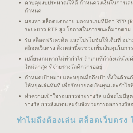
ควบคุมงบประมาณให้ดี กำหนดวงเงินในการเล่นแต
กำหนด
มองหา สล็อตแตกง่าย มองหาเกมที่มีค่า RTP (Re
ระยะยาว RTP สูง โอกาสในการชนะก็มากตาม
รับ สล็อตฟรีเครดิต และโปรโมชั่นให้เต็มที่ อ
สล็อตเว็บตรง สิ่งเหล่านี้จะช่วยเพิ่มเงินทุนในก
เปลี่ยนเกมหากไม่ทำกำไร ถ้าเกมที่กำลังเล่นไม่
ใหม่ล่าสุด ที่จ่ายรางวัลดีกว่ารออยู่
กำหนดเป้าหมายและหยุดเมื่อถึงเป้า ทั้งในด้านกำ
ให้หยุดเล่นทันที เพื่อรักษายอดเงินทุนและกำไรที่
ทำความเข้าใจรอบการจ่ายรางวัล แม้จะไม่มีสูตร
รางวัล การสังเกตและจับจังหวะการออกรางวัล
ทำไมถึงต้องเล่น สล็อตเว็บตรง ใ