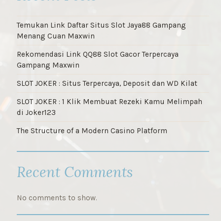
Temukan Link Daftar Situs Slot Jaya88 Gampang
Menang Cuan Maxwin
Rekomendasi Link QQ88 Slot Gacor Terpercaya
Gampang Maxwin
SLOT JOKER : Situs Terpercaya, Deposit dan WD Kilat
SLOT JOKER : 1 Klik Membuat Rezeki Kamu Melimpah
di Joker123
The Structure of a Modern Casino Platform
Recent Comments
No comments to show.