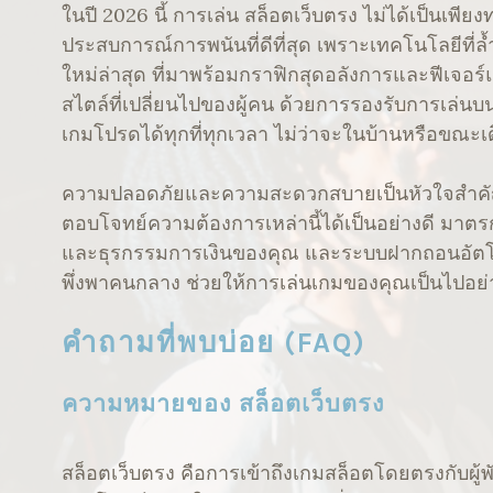
ในปี 2026 นี้ การเล่น สล็อตเว็บตรง ไม่ได้เป็นเพีย
ประสบการณ์การพนันที่ดีที่สุด เพราะเทคโนโลยีที่
ใหม่ล่าสุด ที่มาพร้อมกราฟิกสุดอลังการและฟีเจอร
สไตล์ที่เปลี่ยนไปของผู้คน ด้วยการรองรับการเล่น
เกมโปรดได้ทุกที่ทุกเวลา ไม่ว่าจะในบ้านหรือขณะเ
ความปลอดภัยและความสะดวกสบายเป็นหัวใจสำคัญข
ตอบโจทย์ความต้องการเหล่านี้ได้เป็นอย่างดี มาต
และธุรกรรมการเงินของคุณ และระบบฝากถอนอัตโนมัต
พึ่งพาคนกลาง ช่วยให้การเล่นเกมของคุณเป็นไปอ
คำถามที่พบบ่อย (FAQ)
ความหมายของ สล็อตเว็บตรง
สล็อตเว็บตรง คือการเข้าถึงเกมสล็อตโดยตรงกับผู้พั