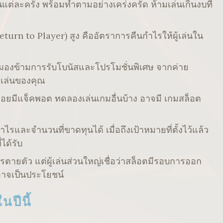
่ละครั้ง พร้อมทำตามอย่างเคร่งครัด ห้ามเล่นเกินงบที่
turn to Player) สูง คืออัตราการคืนกำไรให้ผู้เล่นใน
ย่ามองข้ามการรับโบนัสและโปรโมชั่นพิเศษ จากค่าย
ารเล่นของคุณ
ค่อยมีแจ็คพอต ทดลองเล่นเกมอื่นบ้าง อาจมี เกมสล็อต
ไรและจำนวนที่ขาดทุนได้ เมื่อถึงเป้าหมายที่ตั้งไว้แล้ว
ได้รับ
ตายตัว แต่ผู้เล่นส่วนใหญ่เชื่อว่าสล็อตมีรอบการออก
อาจเป็นประโยชน์
นปีนี้