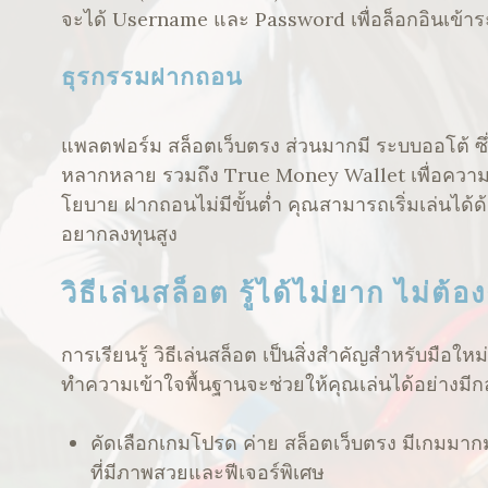
จะได้ Username และ Password เพื่อล็อกอินเข้าร
ธุรกรรมฝากถอน
แพลตฟอร์ม สล็อตเว็บตรง ส่วนมากมี ระบบออโต้ 
หลากหลาย รวมถึง True Money Wallet เพื่อความ
โยบาย ฝากถอนไม่มีขั้นต่ำ คุณสามารถเริ่มเล่นได้ด้ว
อยากลงทุนสูง
วิธีเล่นสล็อต รู้ได้ไม่ยาก ไม่ต้อ
การเรียนรู้ วิธีเล่นสล็อต เป็นสิ่งสำคัญสำหรับมือ
ทำความเข้าใจพื้นฐานจะช่วยให้คุณเล่นได้อย่างมีกล
คัดเลือกเกมโปรด ค่าย สล็อตเว็บตรง มีเกมมากมา
ที่มีภาพสวยและฟีเจอร์พิเศษ