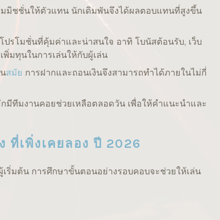
มิชชั่นให้ตัวแทน นักเดิมพันจึงได้ผลตอบแทนที่สูงขึ้น
รโมชั่นที่คุ้มค่าและน่าสนใจ อาทิ โบนัสต้อนรับ, เว็บ
พิ่มทุนในการเล่นให้กับผู้เล่น
ัน
สมัย
การฝากและถอนเงินจึงสามารถทำได้ภายในไม่กี่
ักมีทีมงานคอยช่วยเหลือตลอดวัน เพื่อให้คำแนะนำและ
ง ที่เพิ่งเคยลอง ปี 2026
ผู้เริ่มต้น การศึกษาขั้นตอนอย่างรอบคอบจะช่วยให้เล่น