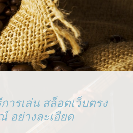
ิธีการเล่น สล็อตเว็บตรง
์ อย่างละเอียด