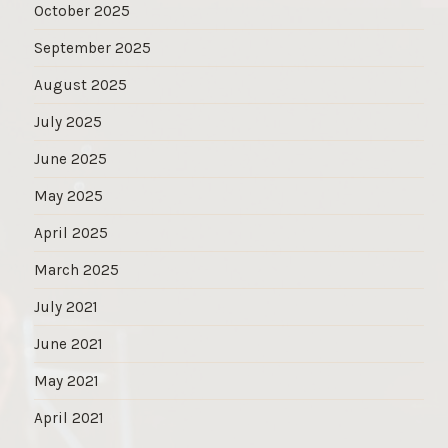
October 2025
September 2025
August 2025
July 2025
June 2025
May 2025
April 2025
March 2025
July 2021
June 2021
May 2021
April 2021