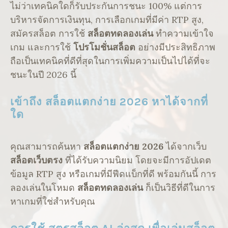
ไม่ว่าเทคนิคใดก็รับประกันการชนะ 100% แต่การ
บริหารจัดการเงินทุน, การเลือกเกมที่มีค่า RTP สูง,
สมัครสล็อต การใช้
สล็อตทดลองเล่น
ทำความเข้าใจ
เกม และการใช้
โปรโมชั่นสล็อต
อย่างมีประสิทธิภาพ
ถือเป็นเทคนิคที่ดีที่สุดในการเพิ่มความเป็นไปได้ที่จะ
ชนะในปี 2026 นี้
เข้าถึง สล็อตแตกง่าย 2026 หาได้จากที่
ใด
คุณสามารถค้นหา
สล็อตแตกง่าย 2026
ได้จากเว็บ
สล็อตเว็บตรง
ที่ได้รับความนิยม โดยจะมีการอัปเดต
ข้อมูล RTP สูง หรือเกมที่มีฟีดแบ็กที่ดี พร้อมกันนี้ การ
ลองเล่นในโหมด
สล็อตทดลองเล่น
ก็เป็นวิธีที่ดีในการ
หาเกมที่ใช่สำหรับคุณ