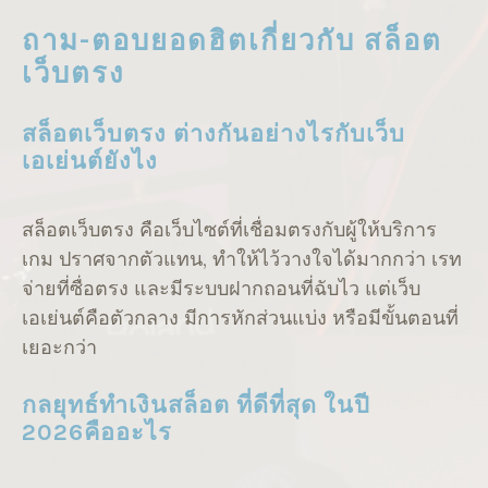
ถาม-ตอบยอดฮิตเกี่ยวกับ สล็อต
เว็บตรง
สล็อตเว็บตรง ต่างกันอย่างไรกับเว็บ
เอเย่นต์ยังไง
สล็อตเว็บตรง คือเว็บไซต์ที่เชื่อมตรงกับผู้ให้บริการ
เกม ปราศจากตัวแทน, ทำให้ไว้วางใจได้มากกว่า เรท
จ่ายที่ซื่อตรง และมีระบบฝากถอนที่ฉับไว แต่เว็บ
เอเย่นต์คือตัวกลาง มีการหักส่วนแบ่ง หรือมีขั้นตอนที่
เยอะกว่า
กลยุทธ์ทำเงินสล็อต ที่ดีที่สุด ในปี
2026คืออะไร