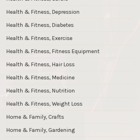
Health & Fitness, Depression
Health & Fitness, Diabetes
Health & Fitness, Exercise
Health & Fitness, Fitness Equipment
Health & Fitness, Hair Loss
Health & Fitness, Medicine
Health & Fitness, Nutrition
Health & Fitness, Weight Loss
Home & Family, Crafts
Home & Family, Gardening