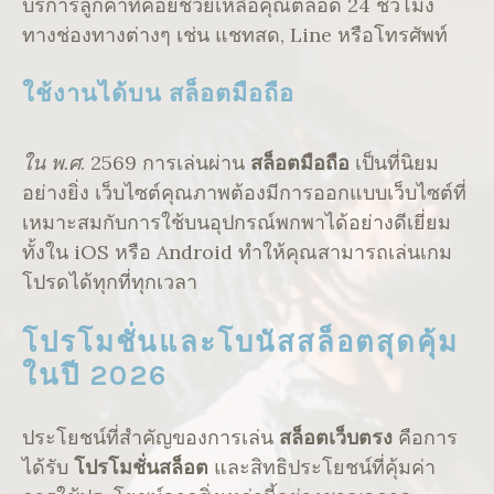
บริการลูกค้าที่คอยช่วยเหลือคุณตลอด 24 ชั่วโมง
ทางช่องทางต่างๆ เช่น แชทสด, Line หรือโทรศัพท์
ใช้งานได้บน สล็อตมือถือ
ใน พ.ศ
. 2569 การเล่นผ่าน
สล็อตมือถือ
เป็นที่นิยม
อย่างยิ่ง เว็บไซต์คุณภาพต้องมีการออกแบบเว็บไซต์ที่
เหมาะสมกับการใช้บนอุปกรณ์พกพาได้อย่างดีเยี่ยม
ทั้งใน iOS หรือ Android ทำให้คุณสามารถเล่นเกม
โปรดได้ทุกที่ทุกเวลา
โปรโมชั่นและโบนัสสล็อตสุดคุ้ม
ในปี 2026
ประโยชน์ที่สำคัญของการเล่น
สล็อตเว็บตรง
คือการ
ได้รับ
โปรโมชั่นสล็อต
และสิทธิประโยชน์ที่คุ้มค่า