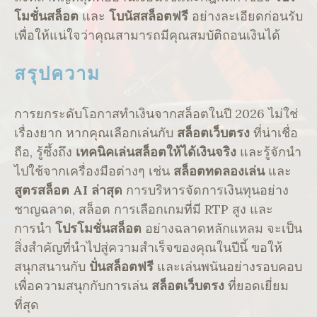
โมชั่นสล็อต
และ
โบนัสสล็อตฟรี
อย่างละเอียดก่อนรับ
เพื่อให้แน่ใจว่าคุณสามารถมีคุณสมบัติถอนเงินได้
สรุปความ
การยกระดับโอกาสทำเงินจากสล็อตในปี 2026 ไม่ใช่
เรื่องยาก หากคุณเลือกเล่นกับ
สล็อตเว็บตรง
ที่น่าเชื่อ
ถือ, รู้ซึ้งถึง
เทคนิคเล่นสล็อตให้ได้เงินจริง
และรู้จักนำ
ไปใช้จากเครื่องมือต่างๆ เช่น
สล็อตทดลองเล่น
และ
สูตรสล็อต AI ล่าสุด
การบริหารจัดการเงินทุนอย่าง
ชาญฉลาด, สล็อต การเลือกเกมที่มี RTP สูง และ
การนำ
โปรโมชั่นสล็อต
อย่างฉลาดหลักแหลม จะเป็น
สิ่งสำคัญที่นำไปสู่ความสำเร็จของคุณในปีนี้ ขอให้
สนุกสนานกับ
ปั่นสล็อตฟรี
และเล่นพนันอย่างรอบคอบ
เพื่อความสนุกกับการเล่น
สล็อตเว็บตรง
ที่ยอดเยี่ยม
ที่สุด