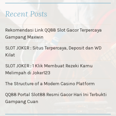
Recent Posts
Rekomendasi Link QQ88 Slot Gacor Terpercaya
Gampang Maxwin
SLOT JOKER : Situs Terpercaya, Deposit dan WD
Kilat
SLOT JOKER : 1 Klik Membuat Rezeki Kamu
Melimpah di Joker123
The Structure of a Modern Casino Platform
QQ88 Portal Slot88 Resmi Gacor Hari Ini Terbukti
Gampang Cuan