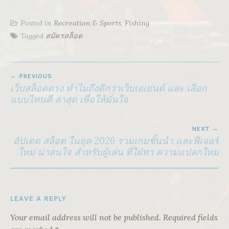
Posted in
Recreation & Sports, Fishing
Tagged
สมัครสล็อต
POST
PREVIOUS
NAVIGATION
เว็บสล็อตตรง ทำไมถึงดีกว่าเว็บเอเย่นต์ และ เลือก
แบบไหนดี ล่าสุด เพื่อให้มั่นใจ
NEXT
อัปเดต สล็อต ในยุค 2026 รวมเกมชั้นนำ และฟีเจอร์
ใหม่ น่าสนใจ สำหรับผู้เล่น ที่ใฝ่หา ความแปลกใหม่
LEAVE A REPLY
Your email address will not be published.
Required fields