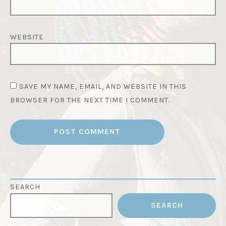
WEBSITE
SAVE MY NAME, EMAIL, AND WEBSITE IN THIS
BROWSER FOR THE NEXT TIME I COMMENT.
SEARCH
SEARCH