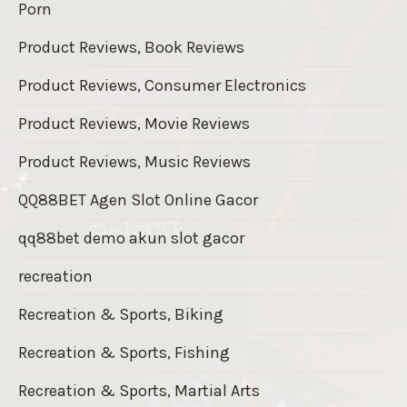
Porn
Product Reviews, Book Reviews
Product Reviews, Consumer Electronics
Product Reviews, Movie Reviews
Product Reviews, Music Reviews
QQ88BET Agen Slot Online Gacor
qq88bet demo akun slot gacor
recreation
Recreation & Sports, Biking
Recreation & Sports, Fishing
Recreation & Sports, Martial Arts