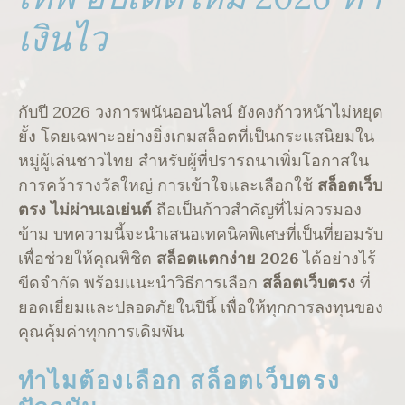
เงินไว
กับปี 2026 วงการพนันออนไลน์ ยังคงก้าวหน้าไม่หยุด
ยั้ง โดยเฉพาะอย่างยิ่งเกมสล็อตที่เป็นกระแสนิยมใน
หมู่ผู้เล่นชาวไทย สำหรับผู้ที่ปรารถนาเพิ่มโอกาสใน
การคว้ารางวัลใหญ่ การเข้าใจและเลือกใช้
สล็อตเว็บ
ตรง ไม่ผ่านเอเย่นต์
ถือเป็นก้าวสำคัญที่ไม่ควรมอง
ข้าม บทความนี้จะนำเสนอเทคนิคพิเศษที่เป็นที่ยอมรับ
เพื่อช่วยให้คุณพิชิต
สล็อตแตกง่าย 2026
ได้อย่างไร้
ขีดจำกัด พร้อมแนะนำวิธีการเลือก
สล็อตเว็บตรง
ที่
ยอดเยี่ยมและปลอดภัยในปีนี้ เพื่อให้ทุกการลงทุนของ
คุณคุ้มค่าทุกการเดิมพัน
ทำไมต้องเลือก สล็อตเว็บตรง