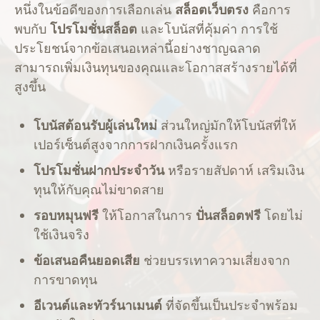
หนึ่งในข้อดีของการเลือกเล่น
สล็อตเว็บตรง
คือการ
พบกับ
โปรโมชั่นสล็อต
และโบนัสที่คุ้มค่า การใช้
ประโยชน์จากข้อเสนอเหล่านี้อย่างชาญฉลาด
สามารถเพิ่มเงินทุนของคุณและโอกาสสร้างรายได้ที่
สูงขึ้น
โบนัสต้อนรับผู้เล่นใหม่
ส่วนใหญ่มักให้โบนัสที่ให้
เปอร์เซ็นต์สูงจากการฝากเงินครั้งแรก
โปรโมชั่นฝากประจำวัน
หรือรายสัปดาห์ เสริมเงิน
ทุนให้กับคุณไม่ขาดสาย
รอบหมุนฟรี
ให้โอกาสในการ
ปั่นสล็อตฟรี
โดยไม่
ใช้เงินจริง
ข้อเสนอคืนยอดเสีย
ช่วยบรรเทาความเสี่ยงจาก
การขาดทุน
อีเวนต์และทัวร์นาเมนต์
ที่จัดขึ้นเป็นประจำพร้อม