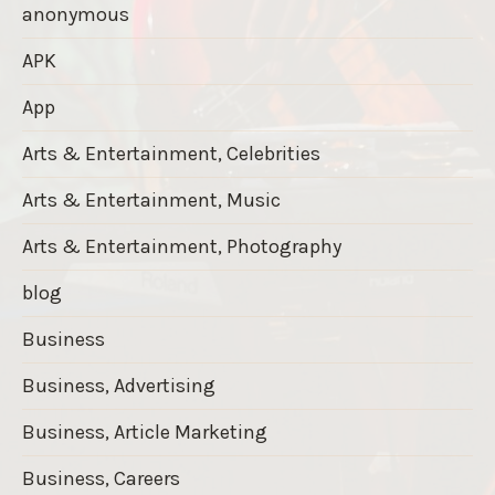
anonymous
APK
App
Arts & Entertainment, Celebrities
Arts & Entertainment, Music
Arts & Entertainment, Photography
blog
Business
Business, Advertising
Business, Article Marketing
Business, Careers