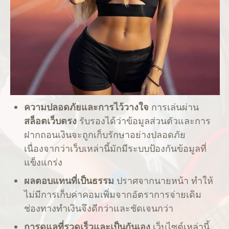
ความปลอดภัยและการไว้วางใจ
การเล่นผ่าน
สล็อตเว็บตรง
รับรองได้ว่าข้อมูลส่วนตัวและการ
ฝากถอนเงินจะถูกเก็บรักษาอย่างปลอดภัย
เนื่องจากว่าเว็บเหล่านี้มักมีระบบป้องกันข้อมูลที่
แข็งแกร่ง
ผลตอบแทนที่เป็นธรรม
ปราศจากนายหน้า ทำให้
ไม่มีการเก็บค่าคอมเพิ่มจากอัตราการจ่ายเดิม
ช่องทางทำเงินจึงดีกว่าและชัดเจนกว่า
การดูแลที่รวดเร็วและเป็นกันเอง
เว็บไซต์เหล่านี้