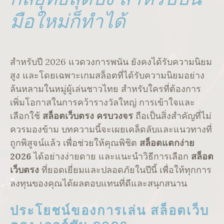
มือใหม่ก็ทำได้
สำหรับปี 2026 แวดวงการพนัน ยังคงได้รับความนิยม
สูง และโดยเฉพาะเกมสล็อตที่ได้รับความนิยมอย่าง
ล้นหลามในหมู่ผู้เล่นชาวไทย สำหรับใครที่ต้องการ
เพิ่มโอกาสในการคว้ารางวัลใหญ่ การเข้าใจและ
เลือกใช้
สล็อตเว็บตรง ครบวงจร
ถือเป็นสิ่งสำคัญที่ไม่
ควรมองข้าม บทความนี้จะเผยเคล็ดลับและแนวทางที่
ถูกพิสูจน์แล้ว เพื่อช่วยให้คุณพิชิต
สล็อตแตกง่าย
2026
ได้อย่างง่ายดาย และแนะนำวิธีการเลือก
สล็อต
เว็บตรง
ที่ยอดเยี่ยมและปลอดภัยในปีนี้ เพื่อให้ทุกการ
ลงทุนของคุณได้ผลตอบแทนที่ดีและสนุกสนาน
ประโยชน์ของการเล่น สล็อตเว็บ