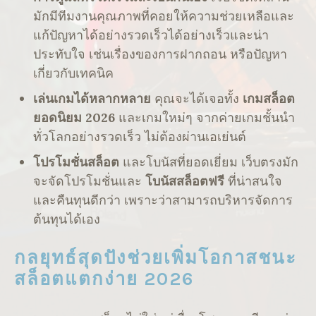
มักมีทีมงานคุณภาพที่คอยให้ความช่วยเหลือและ
แก้ปัญหาได้อย่างรวดเร็วได้อย่างเร็วและน่า
ประทับใจ เช่นเรื่องของการฝากถอน หรือปัญหา
เกี่ยวกับเทคนิค
เล่นเกมได้หลากหลาย
คุณจะได้เจอทั้ง
เกมสล็อต
ยอดนิยม 2026
และเกมใหม่ๆ จากค่ายเกมชั้นนำ
ทั่วโลกอย่างรวดเร็ว ไม่ต้องผ่านเอเย่นต์
โปรโมชั่นสล็อต
และโบนัสที่ยอดเยี่ยม เว็บตรงมัก
จะจัดโปรโมชั่นและ
โบนัสสล็อตฟรี
ที่น่าสนใจ
และคืนทุนดีกว่า เพราะว่าสามารถบริหารจัดการ
ต้นทุนได้เอง
กลยุทธ์สุดปังช่วยเพิ่มโอกาสชนะ
สล็อตแตกง่าย 2026