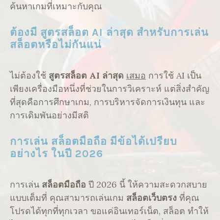
ค้นหาเกมที่เหมาะกับคุณ
ต้องมี สูตรสล็อต AI ล่าสุด สำหรับการเล่น
สล็อตหรือไม่กันแน่
ไม่ต้องใช้
สูตรสล็อต AI ล่าสุด
เสมอ
การใช้ AI เป็น
เพียงเครื่องมือหนึ่งที่ช่วยในการวิเคราะห์ แต่สิ่งสำคัญ
ที่สุดคือการศึกษาเกม, การบริหารจัดการเงินทุน และ
การเดิมพันอย่างมีสติ
การเล่น สล็อตมือถือ มีข้อได้เปรียบ
อย่างไร ในปี 2026
การเล่น
สล็อตมือถือ
ปี 2026 นี้ ให้ความสะดวกสบาย
แบบเต็มที่ คุณสามารถเล่นเกม
สล็อตเว็บตรง
ที่คุณ
โปรดได้ทุกที่ทุกเวลา ขอแค่อินเทอร์เน็ต, สล็อต ทำให้