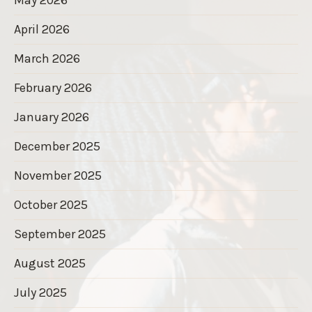
April 2026
March 2026
February 2026
January 2026
December 2025
November 2025
October 2025
September 2025
August 2025
July 2025