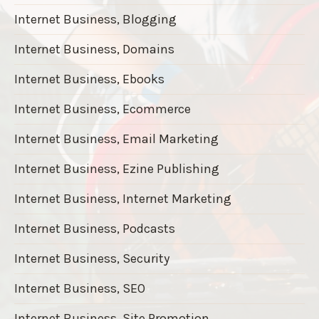
Internet Business, Blogging
Internet Business, Domains
Internet Business, Ebooks
Internet Business, Ecommerce
Internet Business, Email Marketing
Internet Business, Ezine Publishing
Internet Business, Internet Marketing
Internet Business, Podcasts
Internet Business, Security
Internet Business, SEO
Internet Business, Site Promotion