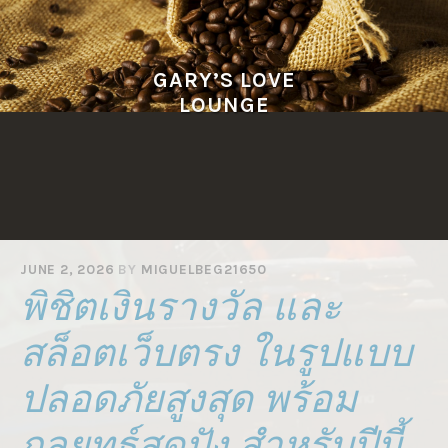
Skip
to
content
GARY’S LOVE
LOUNGE
JUNE 2, 2026
BY
MIGUELBEG21650
พิชิตเงินรางวัล และ
สล็อตเว็บตรง ในรูปแบบ
ปลอดภัยสูงสุด พร้อม
กลยุทธ์สุดปัง สำหรับปีนี้