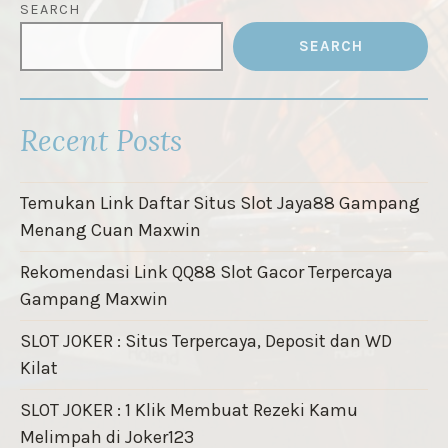
SEARCH
SEARCH
Recent Posts
Temukan Link Daftar Situs Slot Jaya88 Gampang
Menang Cuan Maxwin
Rekomendasi Link QQ88 Slot Gacor Terpercaya
Gampang Maxwin
SLOT JOKER : Situs Terpercaya, Deposit dan WD
Kilat
SLOT JOKER : 1 Klik Membuat Rezeki Kamu
Melimpah di Joker123