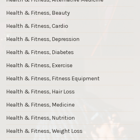
Health & Fitness, Beauty
Health & Fitness, Cardio
Health & Fitness, Depression
Health & Fitness, Diabetes
Health & Fitness, Exercise
Health & Fitness, Fitness Equipment
Health & Fitness, Hair Loss
Health & Fitness, Medicine
Health & Fitness, Nutrition
Health & Fitness, Weight Loss